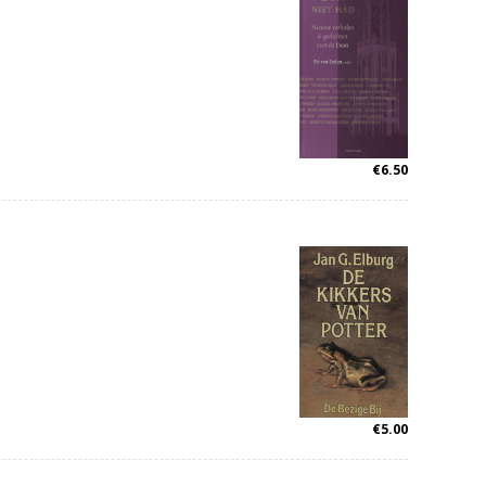
€
6.50
€
5.00