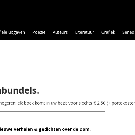
fiele uitgaven
Poëzie
Auteurs
Literatuur
Grafiek
Series
nbundels.
egeren: elk boek komt in uw bezit voor slechts € 2,50 (+ portokosten)
__________________________________________________________
. Nieuwe verhalen & gedichten over de Dom.