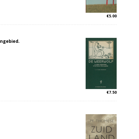
€
5.00
engebied.
€
7.50