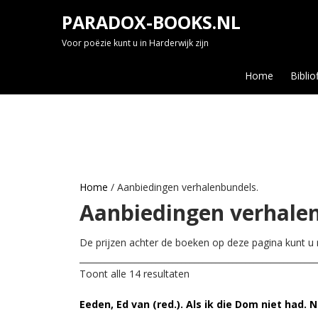
Skip
PARADOX-BOOKS.NL
to
content
Voor poëzie kunt u in Harderwijk zijn
Home
Biblio
Home
/ Aanbiedingen verhalenbundels.
Aanbiedingen verhale
De prijzen achter de boeken op deze pagina kunt u n
________________________________________________________
Toont alle 14 resultaten
Eeden, Ed van (red.). Als ik die Dom niet had