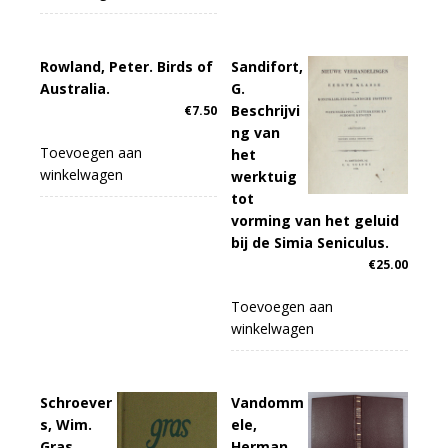
Rowland, Peter. Birds of
Sandifort,
Australia.
G.
Beschrijvi
€
7.50
ng van
Toevoegen aan
het
winkelwagen
werktuig
tot
vorming van het geluid
bij de Simia Seniculus.
€
25.00
Toevoegen aan
winkelwagen
Schroever
Vandomm
s, Wim.
ele,
Gras.
Herman.