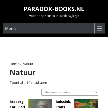
Skip
PARADOX-BOOKS.NL
to
content
Voor poëzie kunt u in Harderwijk zijn
Menu
Home
/ Natuur
Natuur
Toont alle 10 resultaten
Broberg,
Buissink,
Carl. Carl
Frans.