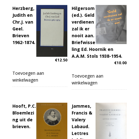
Herzberg,
Hilgersom
Judith en
(ed.). Geld
Chr.J. van
verdienen
Geel.
zal ik er
Brieven
nooit aan.
1962-1874.
Briefwisse
ling Ed. Hoornik en
A.A.M. Stols 1938-1954.
€
12.50
€
10.00
Toevoegen aan
Toevoegen aan
winkelwagen
winkelwagen
Hooft, P.C.
Jammes,
Bloemlezi
Francis &
ng uit de
Valery
brieven.
Labaud.
Lettres