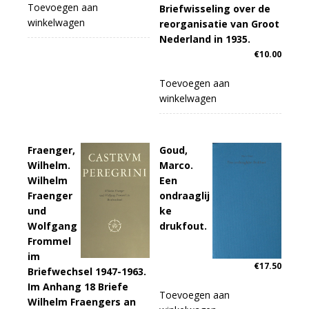
Toevoegen aan
Briefwisseling over de
winkelwagen
reorganisatie van Groot
Nederland in 1935.
€
10.00
Toevoegen aan
winkelwagen
Fraenger,
Goud,
Wilhelm.
Marco.
Wilhelm
Een
Fraenger
ondraaglij
und
ke
Wolfgang
drukfout.
Frommel
im
€
17.50
Briefwechsel 1947-1963.
Im Anhang 18 Briefe
Toevoegen aan
Wilhelm Fraengers an