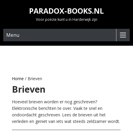
Skip
PARADOX-BOOKS.NL
to
content
Voor poëzie kunt u in Harderwijk zijn
Menu
Home
/ Brieven
Brieven
Hoeveel brieven worden er nog geschreven?
Elektronische berichten te over. Vaak te snel en
ondoordacht geschreven. Lees de brieven uit het
verleden en geniet van iets wat steeds zeldzamer wordt.
_____________________________________________________________