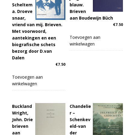
Scheltem
blauw.
a. Droeve
Brieven
snaar,
aan Boudewijn Büch
vriend van mij. Brieven.
€
7.50
Met voorwoord,
Toevoegen aan
aantekingen en een
winkelwagen
biografische schets
bezorg door D.van
Dalen
€
7.50
Toevoegen aan
winkelwagen
Buckland
Chandelie
Wright,
r –
John. Drie
Schenkev
brieven
eld-van
aan
der