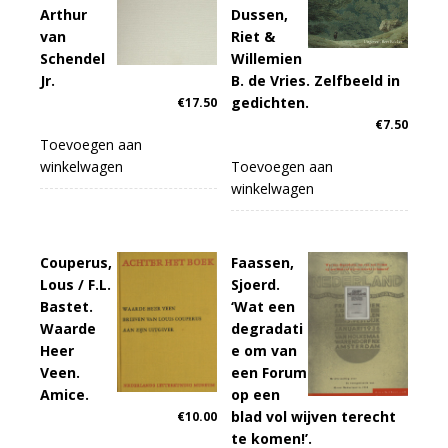
Arthur
Dussen,
van
Riet &
Schendel
Willemien
Jr.
B. de Vries. Zelfbeeld in
gedichten.
€
17.50
€
7.50
Toevoegen aan
winkelwagen
Toevoegen aan
winkelwagen
Couperus,
Faassen,
Lous / F.L.
Sjoerd.
Bastet.
‘Wat een
Waarde
degradati
Heer
e om van
Veen.
een Forum
Amice.
op een
blad vol wijven terecht
€
10.00
te komen!’.