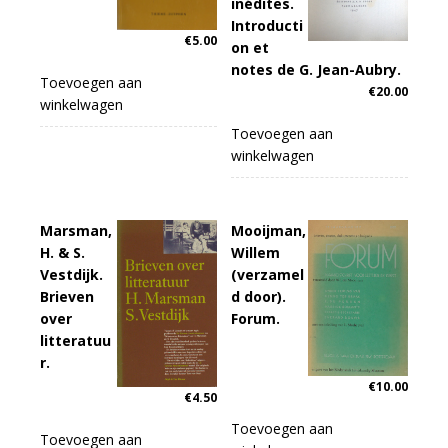
inédites.
Introducti
€
5.00
on et
notes de G. Jean-Aubry.
Toevoegen aan
€
20.00
winkelwagen
Toevoegen aan
winkelwagen
Marsman,
Mooijman,
H. & S.
Willem
Vestdijk.
(verzamel
Brieven
d door).
over
Forum.
litteratuu
r.
€
10.00
€
4.50
Toevoegen aan
Toevoegen aan