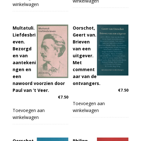
winkelwagen
winkelwagen
Multatuli.
Oorschot,
Liefdesbri
Geert van.
even.
Brieven
Bezorgd
van een
en van
uitgever.
aantekeni
Met
ngen en
comment
een
aar van de
nawoord voorzien door
ontvangers.
Paul van ’t Veer.
€
7.50
€
7.50
Toevoegen aan
Toevoegen aan
winkelwagen
winkelwagen
Oorschot,
Philipp,