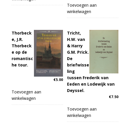
Toevoegen aan
winkelwagen
Thorbeck
Tricht,
e, J.R.
H.W. van
Thorbeck
& Harry
e op de
G.M. Prick.
romantisc
De
he tour.
briefwisse
ling
tussen Frederik van
€
5.00
Eeden en Lodewijk van
Deyssel.
Toevoegen aan
€
7.50
winkelwagen
Toevoegen aan
winkelwagen