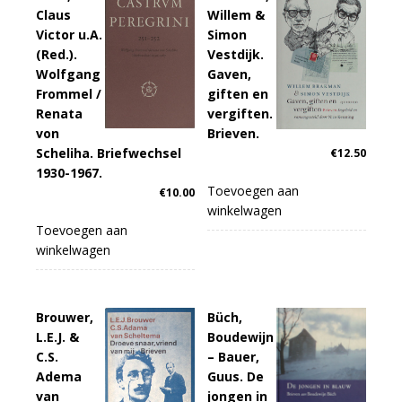
Claus
Willem &
Victor u.A.
Simon
(Red.).
Vestdijk.
Wolfgang
Gaven,
Frommel /
giften en
Renata
vergiften.
von
Brieven.
Scheliha. Briefwechsel
€
12.50
1930-1967.
Toevoegen aan
€
10.00
winkelwagen
Toevoegen aan
winkelwagen
Brouwer,
Büch,
L.E.J. &
Boudewijn
C.S.
– Bauer,
Adema
Guus. De
van
jongen in