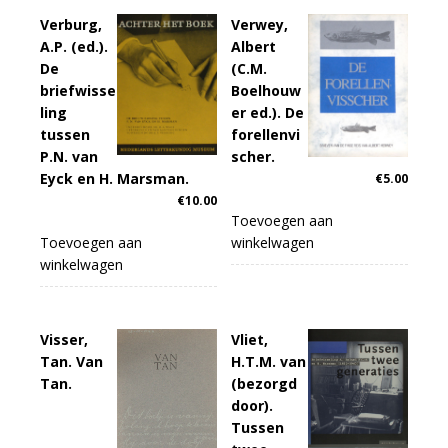
Verburg,
Verwey,
A.P. (ed.).
Albert
De
(C.M.
briefwisse
Boelhouw
ling
er ed.). De
tussen
forellenvi
P.N. van
scher.
Eyck en H. Marsman.
€
5.00
€
10.00
Toevoegen aan
Toevoegen aan
winkelwagen
winkelwagen
Visser,
Vliet,
Tan. Van
H.T.M. van
Tan.
(bezorgd
door).
Tussen