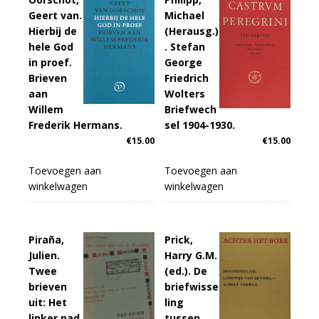
Geert van.
Michael
Hierbij de
(Herausg.)
hele God
. Stefan
in proef.
George
Brieven
Friedrich
aan
Wolters
Willem
Briefwech
Frederik Hermans.
sel 1904-1930.
€
15.00
€
15.00
Toevoegen aan
Toevoegen aan
winkelwagen
winkelwagen
Piraña,
Prick,
Julien.
Harry G.M.
Twee
(ed.). De
brieven
briefwisse
uit: Het
ling
linker pad
tussen