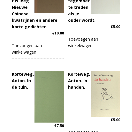
r is leeg.
tegemoet
Nieuwe
te treden
Chinese
als je
kwatrijnen en andere
ouder wordt.
korte gedichten.
€
5.00
€
10.00
Toevoegen aan
Toevoegen aan
winkelwagen
winkelwagen
Korteweg,
Korteweg,
Anton. In
Anton. In
de tuin.
handen.
€
5.00
€
7.50