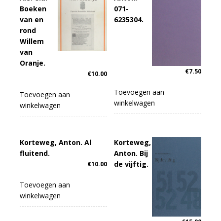
Boeken
071-
van en
6235304.
rond
Willem
van
Oranje.
€
7.50
€
10.00
Toevoegen aan
Toevoegen aan
winkelwagen
winkelwagen
Korteweg, Anton. Al
Korteweg,
fluitend.
Anton. Bij
de vijftig.
€
10.00
Toevoegen aan
winkelwagen