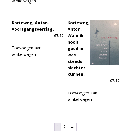
winkelwagen
Korteweg, Anton.
Korteweg,
Voortgangsverslag.
Anton.
Waar ik
€
7.50
nooit
Toevoegen aan
goed in
winkelwagen
was
steeds
slechter
kunnen.
€
7.50
Toevoegen aan
winkelwagen
1
2
→