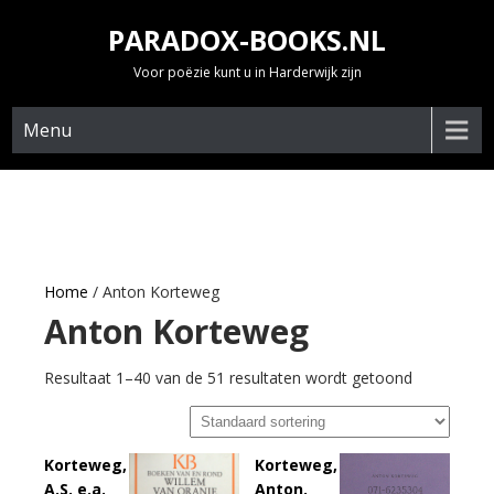
Skip
PARADOX-BOOKS.NL
to
content
Voor poëzie kunt u in Harderwijk zijn
Menu
Home
/ Anton Korteweg
Anton Korteweg
Resultaat 1–40 van de 51 resultaten wordt getoond
Korteweg,
Korteweg,
A.S. e.a.
Anton.