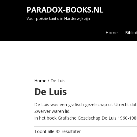
Skip
PARADOX-BOOKS.NL
to
content
Voor poëzie kunt u in Harderwijk zijn
Home
Biblio
Home
/ De Luis
De Luis
De Luis was een grafisch gezelschap uit Utrecht da
Zwerver waren lid.
In het boek Grafische Gezelschap De Luis 1960-198
________________________________________________________
Toont alle 32 resultaten