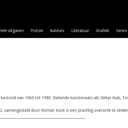
fiele uitgaven
Poëzie
Auteurs
Literatuur
Grafiek
Series
t bestond van 1960 tot 1980. Bekende kunstenaars als Dirkje Kuik, 
0, samengesteld door Roman Koot is een prachtig overzicht te vinden
__________________________________________________