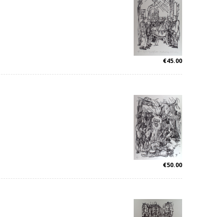
€
45.00
€
50.00