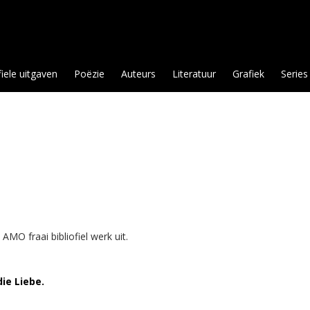
fiele uitgaven
Poëzie
Auteurs
Literatuur
Grafiek
Series
O fraai bibliofiel werk uit.
ie Liebe.