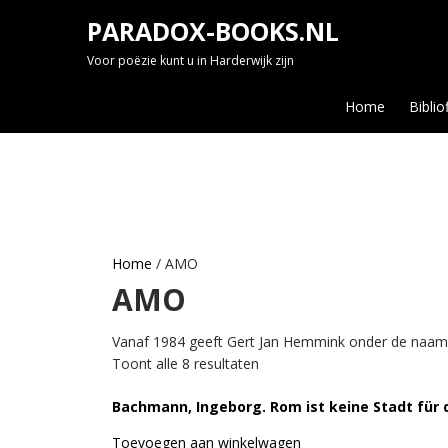
Skip
PARADOX-BOOKS.NL
to
content
Voor poëzie kunt u in Harderwijk zijn
Home
Biblio
Home
/ AMO
AMO
Vanaf 1984 geeft Gert Jan Hemmink onder de naam AM
Toont alle 8 resultaten
Bachmann, Ingeborg. Rom ist keine Stadt für d
Toevoegen aan winkelwagen