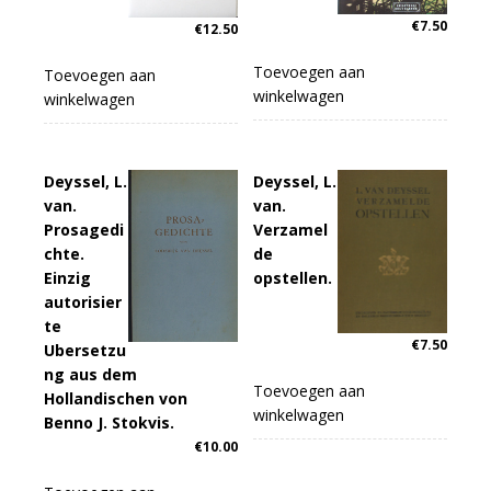
€
7.50
€
12.50
Toevoegen aan
Toevoegen aan
winkelwagen
winkelwagen
Deyssel, L.
Deyssel, L.
van.
van.
Prosagedi
Verzamel
chte.
de
Einzig
opstellen.
autorisier
te
€
7.50
Ubersetzu
ng aus dem
Toevoegen aan
Hollandischen von
winkelwagen
Benno J. Stokvis.
€
10.00