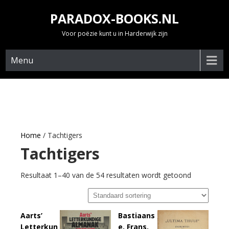
Skip
PARADOX-BOOKS.NL
to
content
Voor poëzie kunt u in Harderwijk zijn
Menu
Home
/ Tachtigers
Tachtigers
Resultaat 1–40 van de 54 resultaten wordt getoond
Aarts’
Bastiaans
Letterkun
e, Frans.