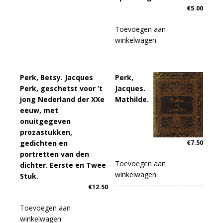
€
5.00
Toevoegen aan
winkelwagen
Perk, Betsy. Jacques
Perk,
Perk, geschetst voor ’t
Jacques.
jong Nederland der XXe
Mathilde.
eeuw, met
onuitgegeven
prozastukken,
gedichten en
€
7.50
portretten van den
Toevoegen aan
dichter. Eerste en Twee
winkelwagen
Stuk.
€
12.50
Toevoegen aan
winkelwagen