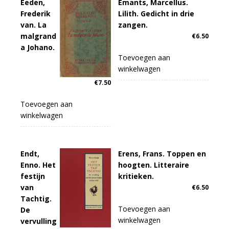
Eeden,
Emants, Marcellus.
Frederik
Lilith. Gedicht in drie
van. La
zangen.
malgrand
€
6.50
a Johano.
Toevoegen aan
winkelwagen
€
7.50
Toevoegen aan
winkelwagen
Endt,
Erens, Frans. Toppen en
Enno. Het
hoogten. Litteraire
festijn
kritieken.
van
€
6.50
Tachtig.
Toevoegen aan
De
winkelwagen
vervulling