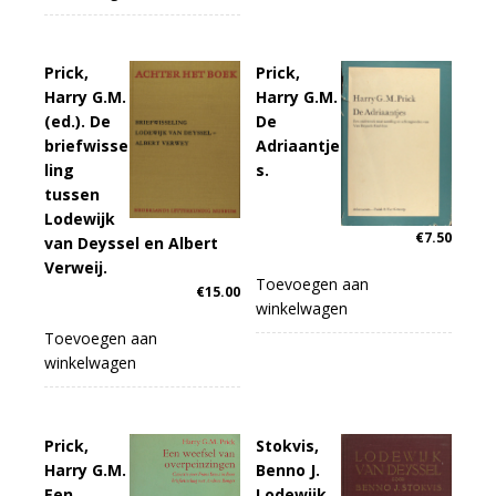
Prick,
Prick,
Harry G.M.
Harry G.M.
(ed.). De
De
briefwisse
Adriaantje
ling
s.
tussen
Lodewijk
€
7.50
van Deyssel en Albert
Verweij.
Toevoegen aan
€
15.00
winkelwagen
Toevoegen aan
winkelwagen
Prick,
Stokvis,
Harry G.M.
Benno J.
Een
Lodewijk