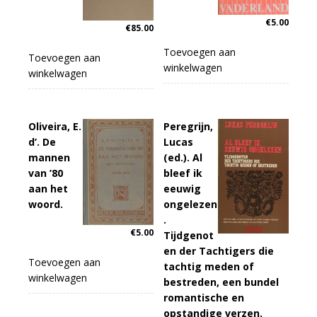
€
5.00
€
85.00
Toevoegen aan
Toevoegen aan
winkelwagen
winkelwagen
Oliveira, E.
Peregrijn,
d’. De
Lucas
mannen
(ed.). Al
van ’80
bleef ik
aan het
eeuwig
woord.
ongelezen
.
€
5.00
Tijdgenot
en der Tachtigers die
Toevoegen aan
tachtig meden of
winkelwagen
bestreden, een bundel
romantische en
opstandige verzen.