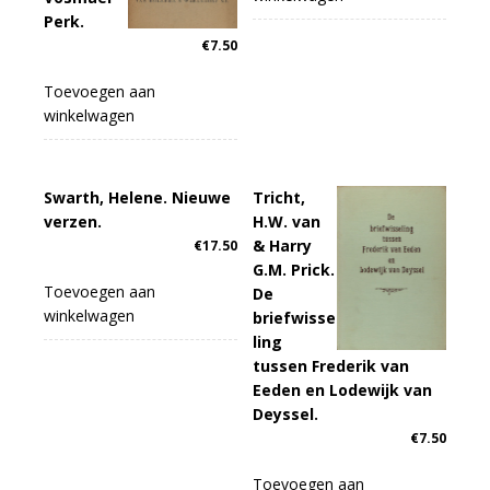
Perk.
€
7.50
Toevoegen aan
winkelwagen
Swarth, Helene. Nieuwe
Tricht,
verzen.
H.W. van
& Harry
€
17.50
G.M. Prick.
Toevoegen aan
De
winkelwagen
briefwisse
ling
tussen Frederik van
Eeden en Lodewijk van
Deyssel.
€
7.50
Toevoegen aan