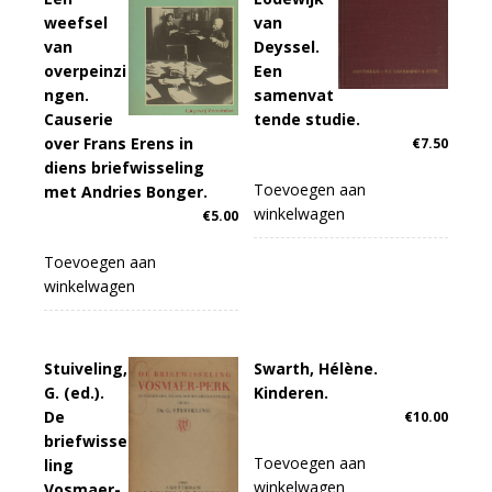
weefsel
van
van
Deyssel.
overpeinzi
Een
ngen.
samenvat
Causerie
tende studie.
over Frans Erens in
€
7.50
diens briefwisseling
Toevoegen aan
met Andries Bonger.
winkelwagen
€
5.00
Toevoegen aan
winkelwagen
Stuiveling,
Swarth, Hélène.
G. (ed.).
Kinderen.
De
€
10.00
briefwisse
Toevoegen aan
ling
winkelwagen
Vosmaer-