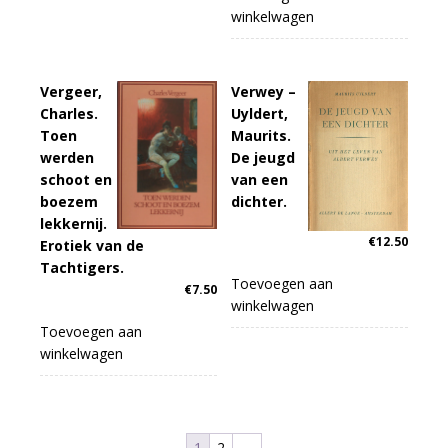
winkelwagen
Vergeer,
Verwey –
Charles.
Uyldert,
Toen
Maurits.
werden
De jeugd
schoot en
van een
boezem
dichter.
lekkernij.
€
12.50
Erotiek van de
Tachtigers.
Toevoegen aan
€
7.50
winkelwagen
Toevoegen aan
winkelwagen
1
2
→