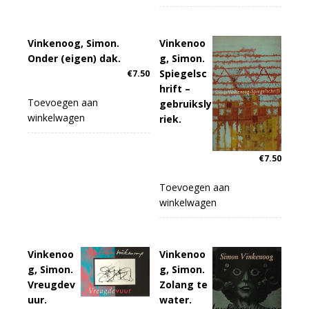
Vinkenoog, Simon.
Vinkenoo
Onder (eigen) dak.
g, Simon.
Spiegelsc
€
7.50
hrift –
Toevoegen aan
gebruiksly
winkelwagen
riek.
€
7.50
Toevoegen aan
winkelwagen
Vinkenoo
Vinkenoo
g, Simon.
g, Simon.
Vreugdev
Zolang te
uur.
water.