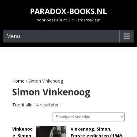
Skip
PARADOX-BOOKS.NL
to
content
Voor poëzie kunt u in Harderwijk zijn
Menu
Home
/ Simon Vinkenoog
Simon Vinkenoog
Toont alle 14 resultaten
Vinkenoo
Vinkenoog, Simon.
g, Simon,
Eerste gedichten (1949-