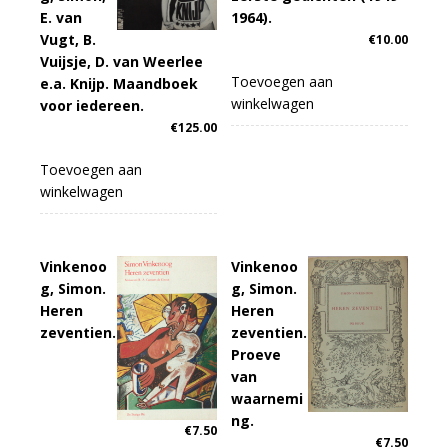
E. van
1964).
Vugt, B.
€
10.00
Vuijsje, D. van Weerlee
Toevoegen aan
e.a. Knijp. Maandboek
winkelwagen
voor iedereen.
€
125.00
Toevoegen aan
winkelwagen
Vinkenoo
Vinkenoo
g, Simon.
g, Simon.
Heren
Heren
zeventien.
zeventien.
Proeve
van
waarnemi
ng.
€
7.50
€
7.50