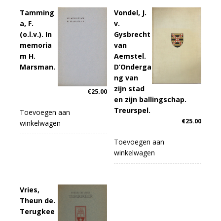
Tamming
Vondel, J.
a, F.
v.
(o.l.v.). In
Gysbrecht
memoria
van
m H.
Aemstel.
Marsman.
D’Onderga
ng van
zijn stad
€
25.00
en zijn ballingschap.
Treurspel.
Toevoegen aan
€
25.00
winkelwagen
Toevoegen aan
winkelwagen
Vries,
Theun de.
Terugkee