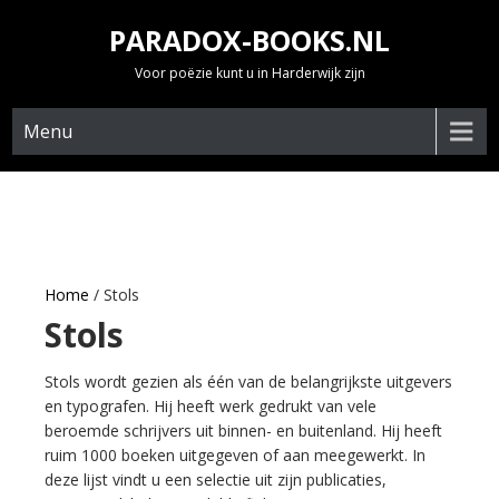
Skip
PARADOX-BOOKS.NL
to
content
Voor poëzie kunt u in Harderwijk zijn
Menu
Home
/ Stols
Stols
Stols wordt gezien als één van de belangrijkste uitgevers
en typografen. Hij heeft werk gedrukt van vele
beroemde schrijvers uit binnen- en buitenland. Hij heeft
ruim 1000 boeken uitgegeven of aan meegewerkt. In
deze lijst vindt u een selectie uit zijn publicaties,