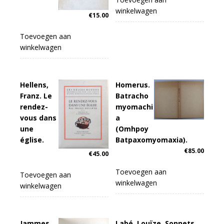
winkelwagen
€
15.00
Toevoegen aan
winkelwagen
Hellens,
Homerus.
Franz. Le
Batracho
rendez-
myomachi
vous dans
a
une
(Omhpoy
église.
Batpaxomyomaxia).
€
85.00
€
45.00
Toevoegen aan
Toevoegen aan
winkelwagen
winkelwagen
Jammes,
Labé, Louïze. Sonnets.