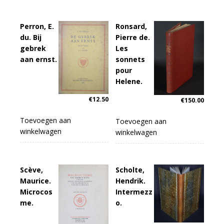
Perron, E.
Ronsard,
du. Bij
Pierre de.
gebrek
Les
aan ernst.
sonnets
pour
Helene.
€
12.50
€
150.00
Toevoegen aan
Toevoegen aan
winkelwagen
winkelwagen
Scève,
Scholte,
Maurice.
Hendrik.
Microcos
Intermezz
me.
o.