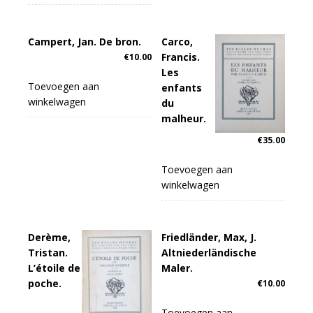
Campert, Jan. De bron.
Carco,
Francis.
€
10.00
Les
Toevoegen aan
enfants
winkelwagen
du
malheur.
€
35.00
Toevoegen aan
winkelwagen
Derème,
Friedländer, Max, J.
Tristan.
Altniederländische
L’étoile de
Maler.
poche.
€
10.00
Toevoegen aan