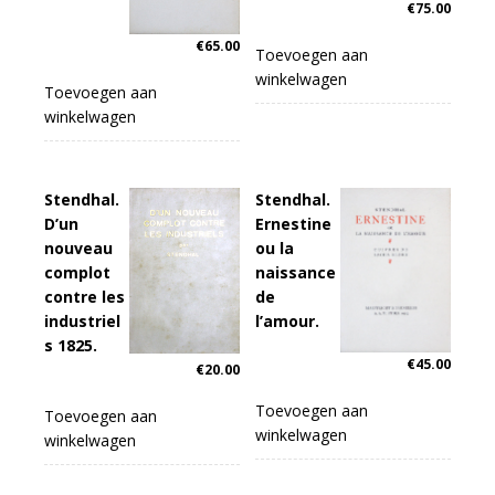
€
75.00
€
65.00
Toevoegen aan
winkelwagen
Toevoegen aan
winkelwagen
Stendhal.
Stendhal.
D’un
Ernestine
nouveau
ou la
complot
naissance
contre les
de
industriel
l’amour.
s 1825.
€
45.00
€
20.00
Toevoegen aan
Toevoegen aan
winkelwagen
winkelwagen