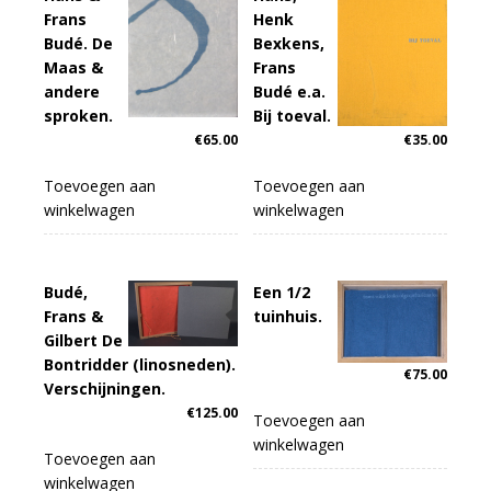
Frans
Henk
Budé. De
Bexkens,
Maas &
Frans
andere
Budé e.a.
sproken.
Bij toeval.
€
65.00
€
35.00
Toevoegen aan
Toevoegen aan
winkelwagen
winkelwagen
Budé,
Een 1/2
Frans &
tuinhuis.
Gilbert De
Bontridder (linosneden).
€
75.00
Verschijningen.
€
125.00
Toevoegen aan
winkelwagen
Toevoegen aan
winkelwagen