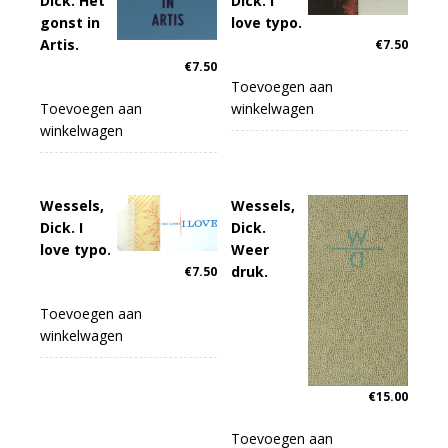
Dick. Het
Dick. I
gonst in
love typo.
Artis.
€
7.50
€
7.50
Toevoegen aan
Toevoegen aan
winkelwagen
winkelwagen
Wessels,
Wessels,
Dick. I
Dick.
love typo.
Weer
druk.
€
7.50
Toevoegen aan
winkelwagen
€
15.00
Toevoegen aan