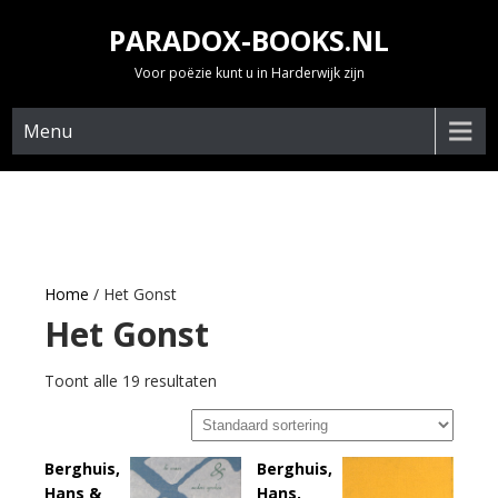
Skip
PARADOX-BOOKS.NL
to
content
Voor poëzie kunt u in Harderwijk zijn
Menu
Home
/ Het Gonst
Het Gonst
Toont alle 19 resultaten
Berghuis,
Berghuis,
Hans &
Hans,