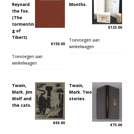
Reynard
Months.
the fox.
(The
tormentin
€
125.00
g of
Tibert).
Toevoegen aan
€
150.00
winkelwagen
Toevoegen aan
winkelwagen
Twain,
Twain,
Mark. Jim
Mark. Two
Wolf and
stories.
the cats.
€
65.00
€
75.00