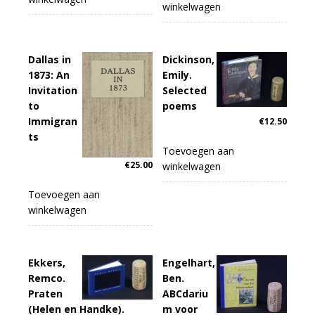
winkelwagen
Dallas in
Dickinson,
1873: An
Emily.
Invitation
Selected
to
poems
Immigran
€
12.50
ts
Toevoegen aan
€
25.00
winkelwagen
Toevoegen aan
winkelwagen
Ekkers,
Engelhart,
Remco.
Ben.
Praten
ABCdariu
(Helen en Handke).
m voor