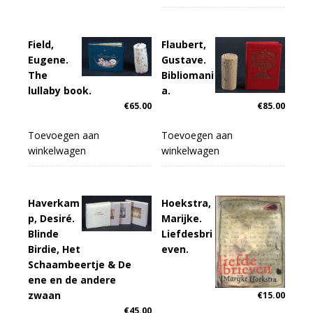
Field,
Flaubert,
Eugene.
Gustave.
The
Bibliomani
lullaby book.
a.
€
65.00
€
85.00
Toevoegen aan
Toevoegen aan
winkelwagen
winkelwagen
Haverkam
Hoekstra,
p, Desiré.
Marijke.
Blinde
Liefdesbri
Birdie, Het
even.
Schaambeertje & De
ene en de andere
zwaan
€
15.00
€
45.00