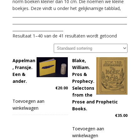
norm boeken kleiner dan 10 cm. Die noemen we kleine
boekjes. Deze vindt u onder het gelijknamige tabblad,
_____________________________________________________________
_____________________________________________________________
___________________________
Resultaat 1–40 van de 41 resultaten wordt getoond
Appelman
Blake,
, Fransje.
William.
Een &
Pros &
ander.
Prophecy.
Selectons
€
20.00
from the
Toevoegen aan
Prose and Prophetic
winkelwagen
Books.
€
35.00
Toevoegen aan
winkelwagen