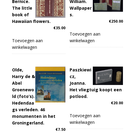
Bernice.
William.
The little
Wallpaper
book of
s.
Hawaiian flowers.
€
250.00
€
35.00
Toevoegen aan
Toevoegen aan
winkelwagen
winkelwagen
Olde,
Paszkiewi
Harry de &
cz,
Abel
Joanna.
Groenewo
Het vliegtuig koopt een
ld (foto’s).
potlood.
Hedendaa
€
20.00
gs verleden. 46
Toevoegen aan
monumenten in het
winkelwagen
Groningerland.
€
7.50