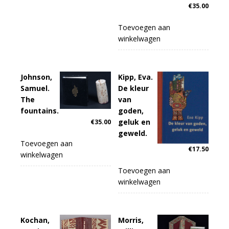
€
35.00
Toevoegen aan
winkelwagen
Johnson,
Kipp, Eva.
Samuel.
De kleur
The
van
fountains.
goden,
geluk en
€
35.00
geweld.
Toevoegen aan
€
17.50
winkelwagen
Toevoegen aan
winkelwagen
Kochan,
Morris,