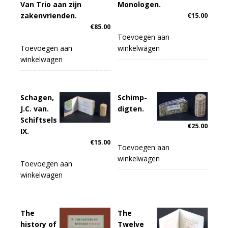
Van Trio aan zijn
Monologen.
zakenvrienden.
€
15.00
€
85.00
Toevoegen aan
Toevoegen aan
winkelwagen
winkelwagen
Schagen,
Schimp-
J.C. van.
digten.
Schiftsels
€
25.00
IX.
€
15.00
Toevoegen aan
winkelwagen
Toevoegen aan
winkelwagen
The
The
history of
Twelve