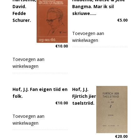
David.
Bangma. Mar ik sil
Fedde
skriuwe…..
Schurer.
€
5.00
Toevoegen aan
winkelwagen
€
10.00
Toevoegen aan
winkelwagen
Hof, J.J. Fan eigen tiid en
Hof, J.J.
folk.
Fjirtich jier
taelstriid.
€
10.00
Toevoegen aan
winkelwagen
€
20.00