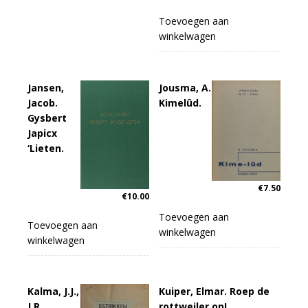
Toevoegen aan
winkelwagen
Jansen,
Jousma, A.
Jacob.
Kimelûd.
Gysbert
Japicx
‘Lieten.
€
7.50
€
10.00
Toevoegen aan
Toevoegen aan
winkelwagen
winkelwagen
Kalma, J.J.,
Kuiper, Elmar. Roep de
J.R.
rottweiler op!