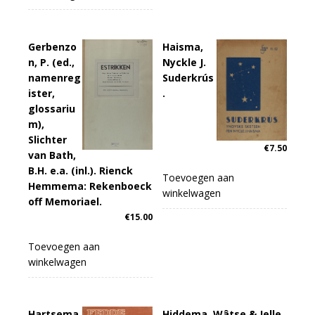
Gerbenzo
Haisma,
n, P. (ed.,
Nyckle J.
namenreg
Suderkrús
ister,
.
glossariu
m),
Slichter
€
7.50
van Bath,
B.H. e.a. (inl.). Rienck
Toevoegen aan
Hemmema: Rekenboeck
winkelwagen
off Memoriael.
€
15.00
Toevoegen aan
winkelwagen
Hartsema,
Hiddema, Wâtse & Jelle