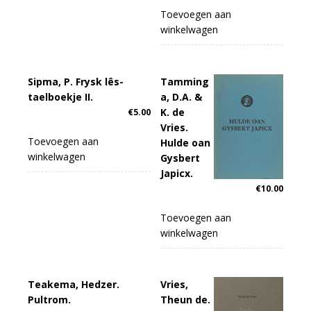
Toevoegen aan
winkelwagen
Sipma, P. Frysk lês-
Tamming
taelboekje II.
a, D.A. &
K. de
€
5.00
Vries.
Toevoegen aan
Hulde oan
winkelwagen
Gysbert
Japicx.
€
10.00
Toevoegen aan
winkelwagen
Teakema, Hedzer.
Vries,
Pultrom.
Theun de.