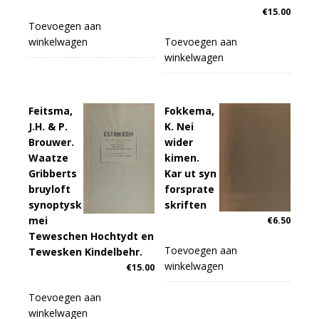
€
15.00
Toevoegen aan
winkelwagen
Toevoegen aan
winkelwagen
Feitsma,
Fokkema,
J.H. & P.
K. Nei
Brouwer.
wider
Waatze
kimen.
Gribberts
Kar ut syn
bruyloft
forsprate
synoptysk
skriften
mei
€
6.50
Teweschen Hochtydt en
Toevoegen aan
Tewesken Kindelbehr.
winkelwagen
€
15.00
Toevoegen aan
winkelwagen