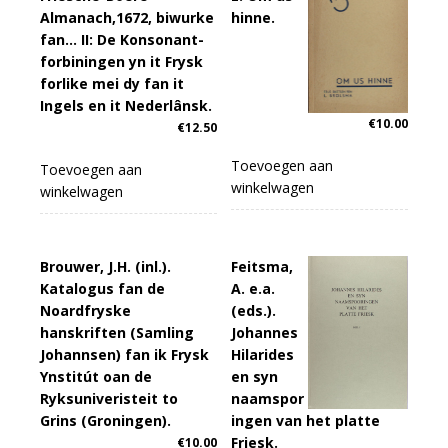
Almanach,1672, biwurke
hinne.
fan… II: De Konsonant-
forbiningen yn it Frysk
forlike mei dy fan it
Ingels en it Nederlânsk.
€
10.00
€
12.50
Toevoegen aan
Toevoegen aan
winkelwagen
winkelwagen
Brouwer, J.H. (inl.).
Feitsma,
Katalogus fan de
A. e.a.
Noardfryske
(eds.).
hanskriften (Samling
Johannes
Johannsen) fan ik Frysk
Hilarides
Ynstitút oan de
en syn
Ryksuniveristeit to
naamspor
Grins (Groningen).
ingen van het platte
Friesk.
€
10.00