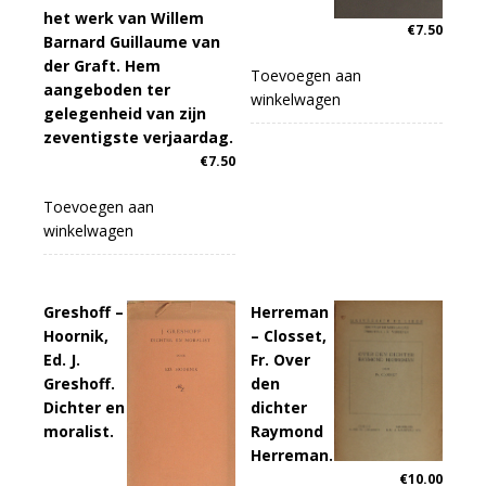
het werk van Willem
€
7.50
Barnard Guillaume van
der Graft. Hem
Toevoegen aan
aangeboden ter
winkelwagen
gelegenheid van zijn
zeventigste verjaardag.
€
7.50
Toevoegen aan
winkelwagen
Greshoff –
Herreman
Hoornik,
– Closset,
Ed. J.
Fr. Over
Greshoff.
den
Dichter en
dichter
moralist.
Raymond
Herreman.
€
10.00