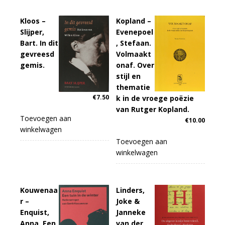
Kloos –
Kopland –
Slijper,
Evenepoel
Bart. In dit
, Stefaan.
gevreesd
Volmaakt
gemis.
onaf. Over
stijl en
thematie
€
7.50
k in de vroege poëzie
van Rutger Kopland.
Toevoegen aan
€
10.00
winkelwagen
Toevoegen aan
winkelwagen
Kouwenaa
Linders,
r –
Joke &
Enquist,
Janneke
Anna. Een
van der