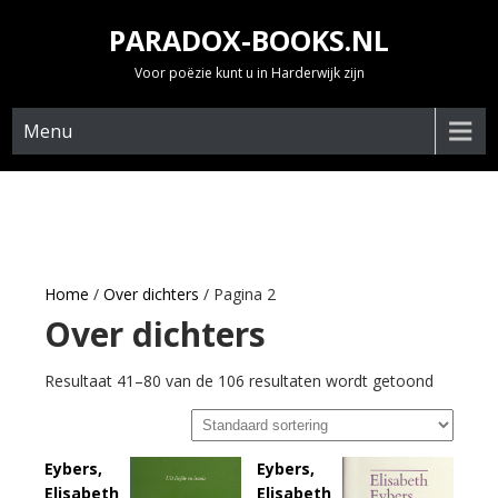
Skip
PARADOX-BOOKS.NL
to
content
Voor poëzie kunt u in Harderwijk zijn
Menu
Home
/
Over dichters
/ Pagina 2
Over dichters
Resultaat 41–80 van de 106 resultaten wordt getoond
Eybers,
Eybers,
Elisabeth
Elisabeth