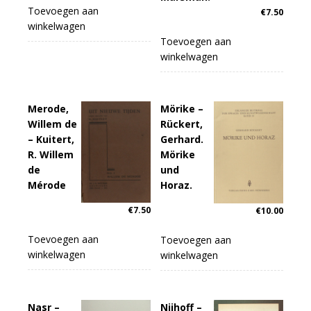
Toevoegen aan
€
7.50
winkelwagen
Toevoegen aan
winkelwagen
Merode,
Mörike –
Willem de
Rückert,
– Kuitert,
Gerhard.
R. Willem
Mörike
de
und
Mérode
Horaz.
€
7.50
€
10.00
Toevoegen aan
Toevoegen aan
winkelwagen
winkelwagen
Nasr –
Nijhoff –