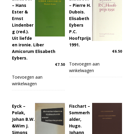
– Hans
– Pierre H.
Ester &
Dubois.
Ernst
Elisabeth
Lindenber
Eybers
g (red.).
P.C.
Uit liefde
Hooftprijs
en ironie. Liber
1991.
Amicorum Elisabeth
€
6.50
Eybers.
Toevoegen aan
€
7.50
winkelwagen
Toevoegen aan
winkelwagen
Eyck –
Fischart –
Polak,
Sommerh
Johan B.W.
alder,
&Wim J.
Hugo.
Simons
Johann