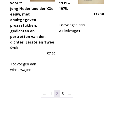
voor ’t
1931 –
jong Nederland der XXe
1975.
eeuw, met
€
12.50
onuitgegeven
Toevoegen aan
prozastukken,
winkelwagen
gedichten en
portretten van den
dichter. Eerste en Twee
Stuk.
€
7.50
Toevoegen aan
winkelwagen
←
1
2
3
→