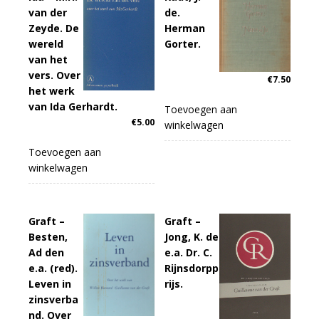
van der
de.
Zeyde. De
Herman
wereld
Gorter.
van het
vers. Over
€
7.50
het werk
van Ida Gerhardt.
Toevoegen aan
€
5.00
winkelwagen
Toevoegen aan
winkelwagen
Graft –
Graft –
Besten,
Jong, K. de
Ad den
e.a. Dr. C.
e.a. (red).
Rijnsdorpp
Leven in
rijs.
zinsverba
nd. Over