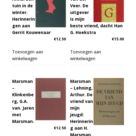
tuin in de
Veer. De
winter.
uitgever
Herinnerin
is mijn
gen aan
beste vriend, dacht Han
Gerrit Kouwenaar
G. Hoekstra
€
12.50
€
15.00
Toevoegen aan
Toevoegen aan
winkelwagen
winkelwagen
Marsman
Marsman
–
– Lehning,
Klinkenbe
Arthur. De
rg, G.A.
vriend van
van. Jaren
mijn
met
jeugd:
Marsman.
Herinnerin
g aan H.
€
12.50
Marsman.