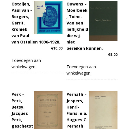
Ostaijen,
Ouwens –
Paul van –
Moerbeek
Borgers,
, Toine.
Gerrit.
Van een
Kroniek
lieflijkheid
van Paul
die wij
van Ostaijen 1896-1928.
niet
bereiken kunnen.
€
10.00
€
5.00
Toevoegen aan
winkelwagen
Toevoegen aan
winkelwagen
Perk –
Pernath –
Perk,
Jespers,
Betsy.
Henri-
Jacques
Floris. e.a.
Perk,
Hugues C.
geschetst
Pernath