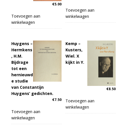
€
5.00
Toevoegen aan
Toevoegen aan
winkelwagen
winkelwagen
Huygens –
Kemp –
Hermkens
Kusters,
, H.M.
Wiel. X
Bijdrage
kijkt in Y.
tot een
hernieuwd
e studie
van Constantijn
€
8.50
Huygens’ gedichten.
€
7.50
Toevoegen aan
winkelwagen
Toevoegen aan
winkelwagen