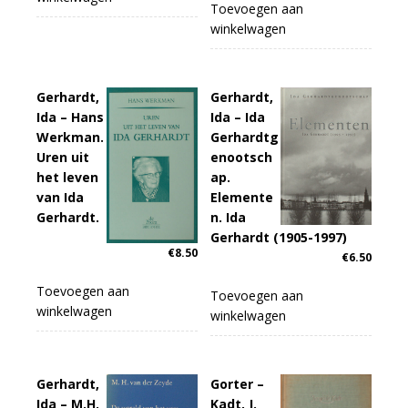
Toevoegen aan
winkelwagen
Gerhardt,
Gerhardt,
Ida – Hans
Ida – Ida
Werkman.
Gerhardtg
Uren uit
enootsch
het leven
ap.
van Ida
Elemente
Gerhardt.
n. Ida
Gerhardt (1905-1997)
€
8.50
€
6.50
Toevoegen aan
Toevoegen aan
winkelwagen
winkelwagen
Gerhardt,
Gorter –
Ida – M.H.
Kadt, J.