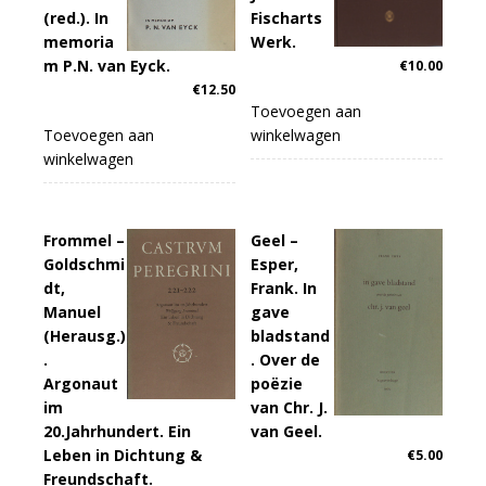
(red.). In
Fischarts
memoria
Werk.
m P.N. van Eyck.
€
10.00
€
12.50
Toevoegen aan
Toevoegen aan
winkelwagen
winkelwagen
Frommel –
Geel –
Goldschmi
Esper,
dt,
Frank. In
Manuel
gave
(Herausg.)
bladstand
.
. Over de
Argonaut
poëzie
im
van Chr. J.
20.Jahrhundert. Ein
van Geel.
Leben in Dichtung &
€
5.00
Freundschaft.