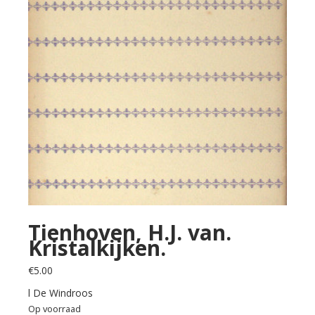
Tienhoven, H.J. van.
Kristalkijken.
€
5.00
l De Windroos
Op voorraad