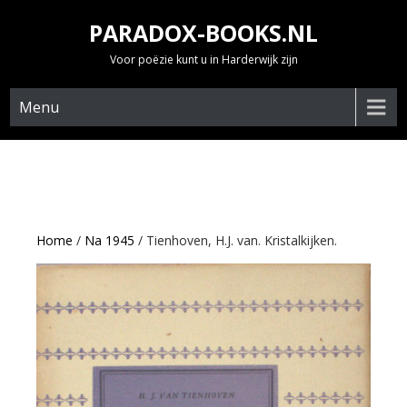
Skip
PARADOX-BOOKS.NL
to
content
Voor poëzie kunt u in Harderwijk zijn
Menu
Home
/
Na 1945
/ Tienhoven, H.J. van. Kristalkijken.