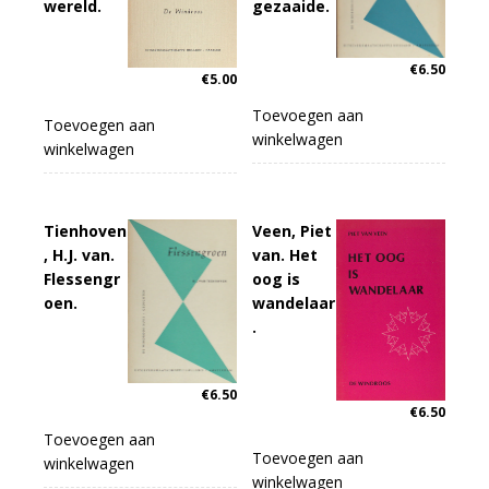
wereld.
gezaaide.
€
6.50
€
5.00
Toevoegen aan
Toevoegen aan
winkelwagen
winkelwagen
Tienhoven
Veen, Piet
, H.J. van.
van. Het
Flessengr
oog is
oen.
wandelaar
.
€
6.50
€
6.50
Toevoegen aan
Toevoegen aan
winkelwagen
winkelwagen