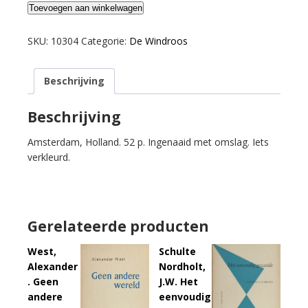
Tienhoven,
Toevoegen aan winkelwagen
H.J.
van.
SKU:
10304
Categorie:
De Windroos
Kristalkijken.
aantal
Beschrijving
Beschrijving
Amsterdam, Holland. 52 p. Ingenaaid met omslag. Iets
verkleurd.
Gerelateerde producten
West,
Schulte
Alexander
Nordholt,
. Geen
J.W. Het
andere
eenvoudig