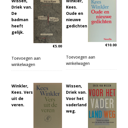
Wissen,
Winkler,
Driek van.
Kees.
De
Oude en
badman
nieuwe
heeft
gedichten
gelijk.
€
10.00
€
5.00
Toevoegen aan
Toevoegen aan
winkelwagen
winkelwagen
Winkler,
Wissen,
Kees. Vers
Driek van.
uit de
Voor het
veren.
vaderland
weg.