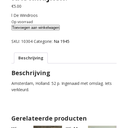
€
5.00
l De Windroos
Op voorraad
Tienhoven,
Toevoegen aan winkelwagen
H.J.
van.
SKU:
10304
Categorie:
Na 1945
Kristalkijken.
aantal
Beschrijving
Beschrijving
Amsterdam, Holland. 52 p. Ingenaaid met omslag. Iets
verkleurd.
Gerelateerde producten