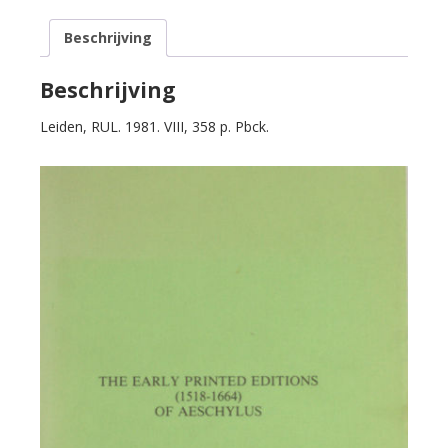
Printed
Beschrijving
Editions
(1518-
1664)
Beschrijving
of
Leiden, RUL. 1981. VIII, 358 p. Pbck.
Aeschylus.
aantal