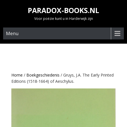
Skip
PARADOX-BOOKS.NL
to
content
Voor poëzie kunt u in Harderwijk zijn
Menu
Home
/
Boekgeschiedenis
/ Gruys, J.A. The Early Printed
Editions (1518-1664) of Aeschylus.