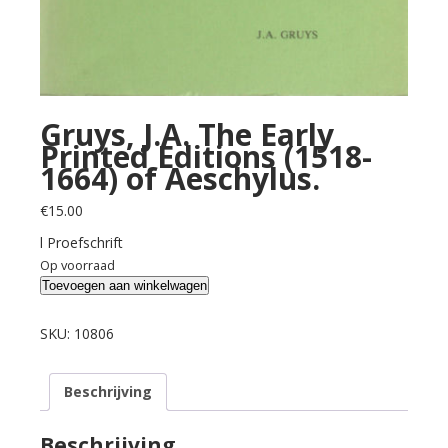
Gruys, J.A. The Early
Printed Editions (1518-
1664) of Aeschylus.
€
15.00
l Proefschrift
Op voorraad
Gruys,
Toevoegen aan winkelwagen
J.A.
The
SKU:
10806
Early
Printed
Beschrijving
Editions
(1518-
1664)
Beschrijving