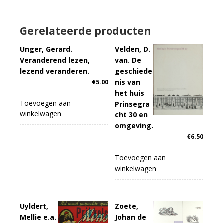
Gerelateerde producten
Unger, Gerard.
Velden, D.
Veranderend lezen,
van. De
lezend veranderen.
geschiede
nis van
€
5.00
het huis
Toevoegen aan
Prinsegra
winkelwagen
cht 30 en
omgeving.
€
6.50
Toevoegen aan
winkelwagen
Uyldert,
Zoete,
Mellie e.a.
Johan de