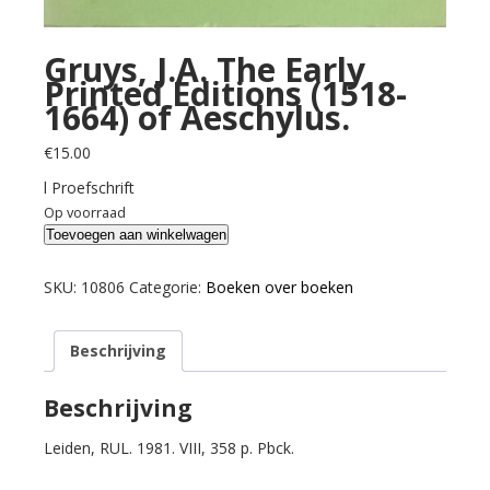
Gruys, J.A. The Early
Printed Editions (1518-
1664) of Aeschylus.
€
15.00
l Proefschrift
Op voorraad
Gruys,
Toevoegen aan winkelwagen
J.A.
The
SKU:
10806
Categorie:
Boeken over boeken
Early
Printed
Beschrijving
Editions
(1518-
1664)
Beschrijving
of
Leiden, RUL. 1981. VIII, 358 p. Pbck.
Aeschylus.
aantal