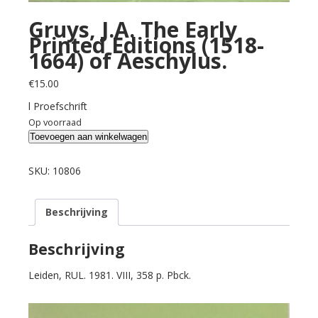
Gruys, J.A. The Early
Printed Editions (1518-
1664) of Aeschylus.
€
15.00
l Proefschrift
Op voorraad
Gruys,
Toevoegen aan winkelwagen
J.A.
The
SKU:
10806
Early
Printed
Beschrijving
Editions
(1518-
1664)
Beschrijving
of
Leiden, RUL. 1981. VIII, 358 p. Pbck.
Aeschylus.
aantal