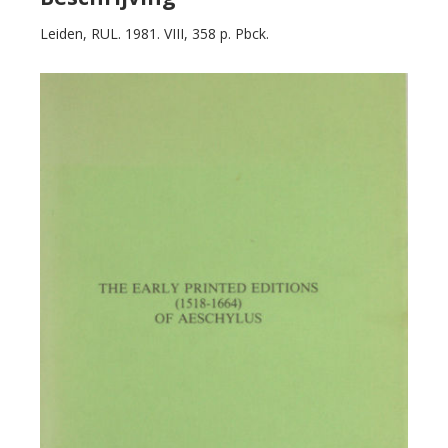
of
Leiden, RUL. 1981. VIII, 358 p. Pbck.
Aeschylus.
aantal