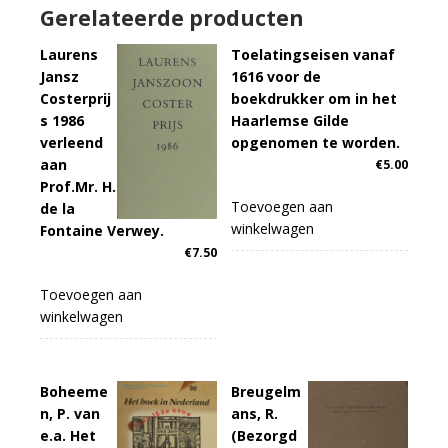
Gerelateerde producten
Laurens
Toelatingseisen vanaf
Jansz
1616 voor de
Costerprij
boekdrukker om in het
s 1986
Haarlemse Gilde
verleend
opgenomen te worden.
aan
€
5.00
Prof.Mr. H.
Toevoegen aan
de la
winkelwagen
Fontaine Verwey.
€
7.50
Toevoegen aan
winkelwagen
Boheeme
Breugelm
n, P. van
ans, R.
e.a. Het
(Bezorgd