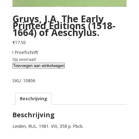
Gruys, J.A. The Early
Printed Editions (1518-
1664) of Aeschylus.
€
17.50
l Proefschrift
Op voorraad
Gruys,
Toevoegen aan winkelwagen
J.A.
The
SKU:
10806
Early
Printed
Beschrijving
Editions
(1518-
1664)
Beschrijving
of
Leiden, RUL. 1981. VIII, 358 p. Pbck.
Aeschylus.
aantal