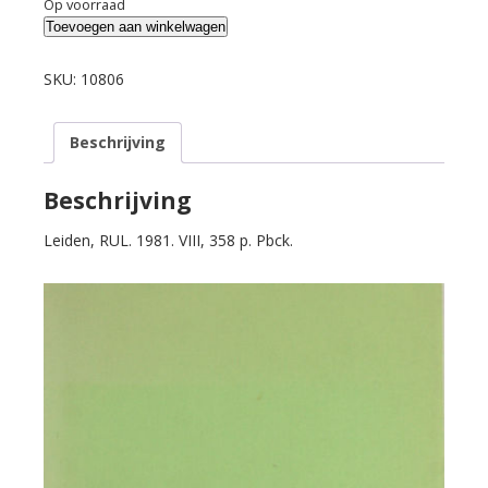
Op voorraad
Gruys,
Toevoegen aan winkelwagen
J.A.
The
SKU:
10806
Early
Printed
Beschrijving
Editions
(1518-
1664)
Beschrijving
of
Leiden, RUL. 1981. VIII, 358 p. Pbck.
Aeschylus.
aantal