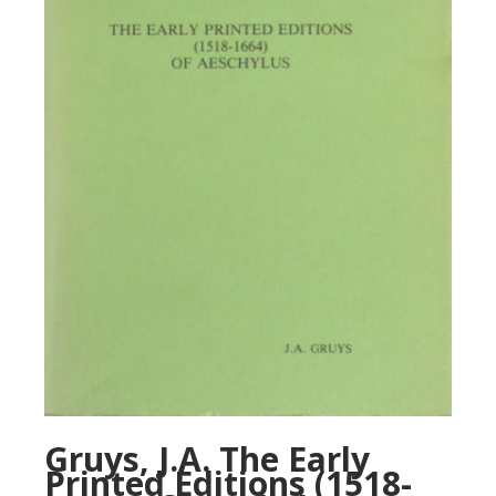
Gruys, J.A. The Early
Printed Editions (1518-