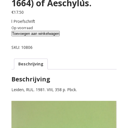
1664) of Aeschylus.
€
17.50
l Proefschrift
Op voorraad
Gruys,
Toevoegen aan winkelwagen
J.A.
The
SKU:
10806
Early
Printed
Beschrijving
Editions
(1518-
1664)
Beschrijving
of
Leiden, RUL. 1981. VIII, 358 p. Pbck.
Aeschylus.
aantal