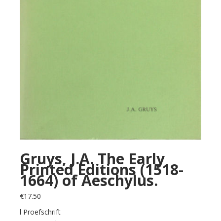
Gruys, J.A. The Early
Printed Editions (1518-
1664) of Aeschylus.
€
17.50
l Proefschrift