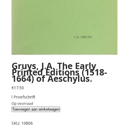
Gruys, J.A. The Early
Printed Editions (1518-
1664) of Aeschylus.
€
17.50
l Proefschrift
Op voorraad
Gruys,
Toevoegen aan winkelwagen
J.A.
The
SKU:
10806
Early