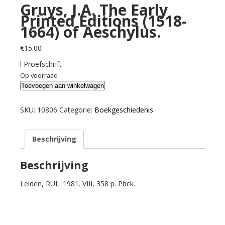
Gruys, J.A. The Early
Printed Editions (1518-
1664) of Aeschylus.
€
15.00
l Proefschrift
Op voorraad
Gruys,
Toevoegen aan winkelwagen
J.A.
The
SKU:
10806
Categorie:
Boekgeschiedenis
Early
Printed
Beschrijving
Editions
(1518-
1664)
Beschrijving
of
Leiden, RUL. 1981. VIII, 358 p. Pbck.
Aeschylus.
aantal