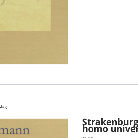
lag.
Strakenburg,
homo univer