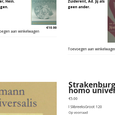
r, Hein.
Zuiderent, Ad. Jij als
ogen.
geen ander.
€
10.00
oegen aan winkelwagen
Toevoegen aan winkelwage
Strakenburg,
homo univer
€
5.00
l SlibreeksGroot 120
Op voorraad