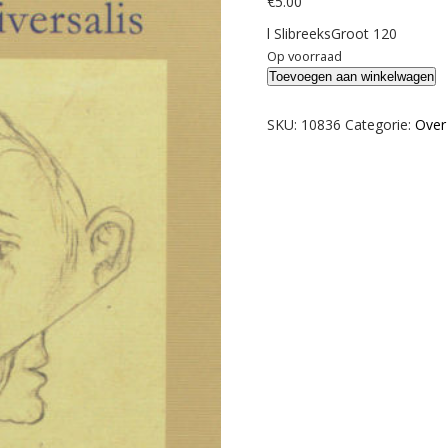
€
5.00
l SlibreeksGroot 120
Op voorraad
Strakenburg,
Toevoegen aan winkelwagen
Ilse.
Louis
SKU:
10836
Categorie:
Over
Lehmann
als
homo
universalis.
aantal