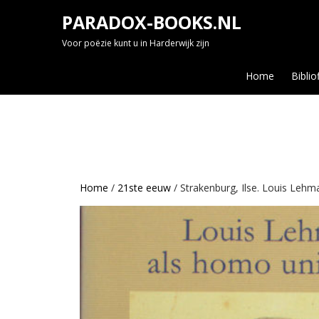
Skip
PARADOX-BOOKS.NL
to
content
Voor poëzie kunt u in Harderwijk zijn
Home
Biblio
Home
/
21ste eeuw
/ Strakenburg, Ilse. Louis Lehm