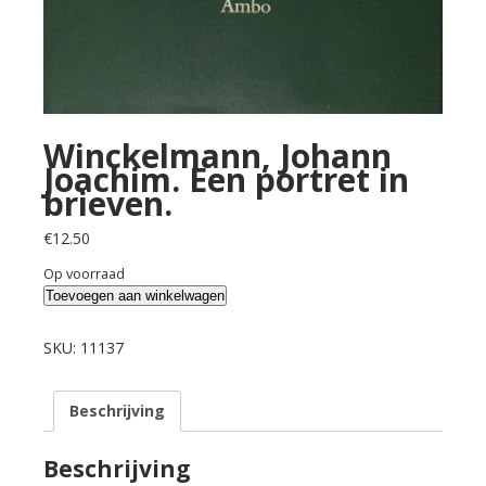
Winckelmann, Johann
Joachim. Een portret in
brieven.
€
12.50
Op voorraad
Winckelmann,
Toevoegen aan winkelwagen
Johann
Joachim.
SKU:
11137
Een
portret
Beschrijving
in
brieven.
aantal
Beschrijving