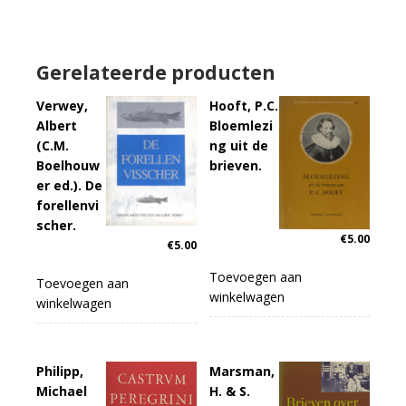
Gerelateerde producten
Verwey,
Hooft, P.C.
Albert
Bloemlezi
(C.M.
ng uit de
Boelhouw
brieven.
er ed.). De
forellenvi
scher.
€
5.00
€
5.00
Toevoegen aan
Toevoegen aan
winkelwagen
winkelwagen
Philipp,
Marsman,
Michael
H. & S.