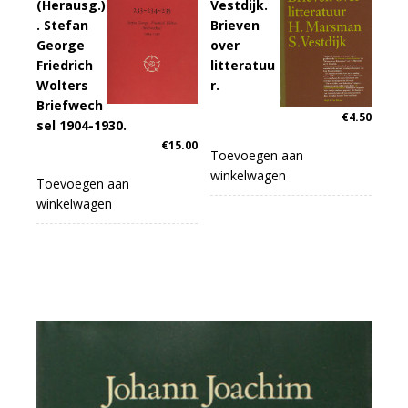
(Herausg.)
Vestdijk.
. Stefan
Brieven
George
over
Friedrich
litteratuu
Wolters
r.
Briefwech
€
4.50
sel 1904-1930.
€
15.00
Toevoegen aan
winkelwagen
Toevoegen aan
winkelwagen