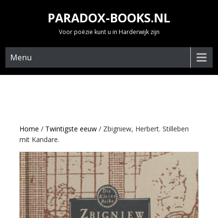
Skip
PARADOX-BOOKS.NL
to
content
Voor poëzie kunt u in Harderwijk zijn
Menu
Home
/
Twintigste eeuw
/ Zbigniew, Herbert. Stilleben
mit Kandare.