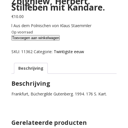
Zbigniew, Herbert.
Stilleben mit Kandare.
€
10.00
l Aus dem Polnischen von Klaus Staemmler
Op voorraad
Zbigniew,
Toevoegen aan winkelwagen
Herbert.
Stilleben
SKU:
11362
Categorie:
Twintigste eeuw
mit
Kandare.
Beschrijving
aantal
Beschrijving
Frankfurt, Büchergilde Gutenberg. 1994. 176 S. Kart.
Gerelateerde producten