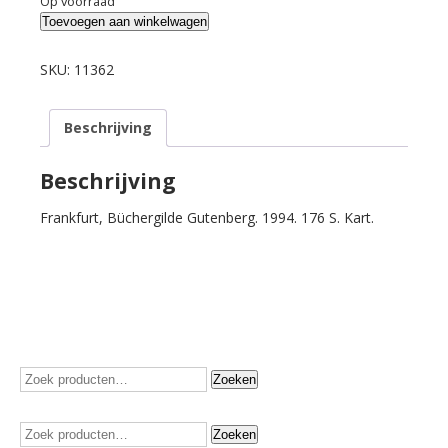
Op voorraad
Zbigniew,
Toevoegen aan winkelwagen
Herbert.
Stilleben
SKU:
11362
mit
Kandare.
Beschrijving
aantal
Beschrijving
Frankfurt, Büchergilde Gutenberg. 1994. 176 S. Kart.
Zoeken
Zoeken
naar:
Zoeken
Zoeken