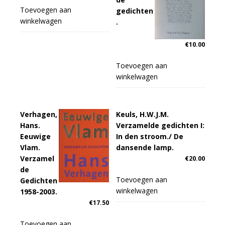
Toevoegen aan
gedichten
winkelwagen
.
€
10.00
Toevoegen aan
winkelwagen
Verhagen,
Keuls, H.W.J.M.
Hans.
Verzamelde gedichten I:
Eeuwige
In den stroom./ De
Vlam.
dansende lamp.
Verzamel
€
20.00
de
Toevoegen aan
Gedichten
winkelwagen
1958-2003.
€
17.50
Toevoegen aan