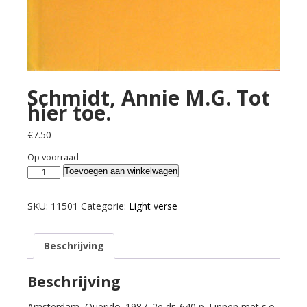
Schmidt, Annie M.G. Tot
hier toe.
€
7.50
Op voorraad
Schmidt,
Toevoegen aan winkelwagen
Annie
M.G.
SKU:
11501
Categorie:
Light verse
Tot
hier
Beschrijving
toe.
aantal
Beschrijving
Amsterdam, Querido. 1987. 2e dr. 640 p. Linnen met s.o.