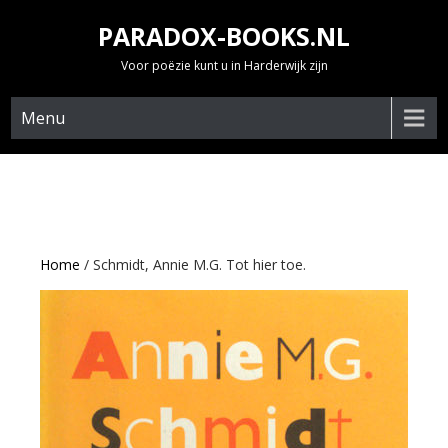
Skip
PARADOX-BOOKS.NL
to
content
Voor poëzie kunt u in Harderwijk zijn
Menu
Home
/ Schmidt, Annie M.G. Tot hier toe.