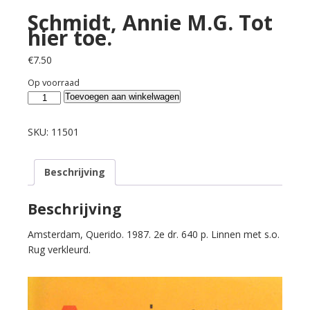
Schmidt, Annie M.G. Tot
hier toe.
€
7.50
Op voorraad
Schmidt,
Toevoegen aan winkelwagen
Annie
M.G.
SKU:
11501
Tot
hier
Beschrijving
toe.
aantal
Beschrijving
Amsterdam, Querido. 1987. 2e dr. 640 p. Linnen met s.o.
Rug verkleurd.