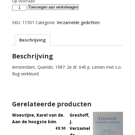
Op voorraad
Schmidt,
Toevoegen aan winkelwagen
Annie
M.G.
SKU:
11501
Categorie:
Verzamelde gedichten
Tot
hier
Beschrijving
toe.
aantal
Beschrijving
Amsterdam, Querido. 1987. 2e dr. 640 p. Linnen met s.o.
Rug verkleurd.
Gerelateerde producten
Woestijne, Karel van de.
Greshoff,
Aan de hoogste kim.
J.
Verzamel
€
8.50
de