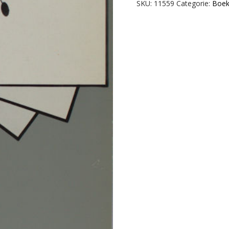
Het
SKU:
11559
Categorie:
Boek
kader
van
grafisch
ontwerpers.
aantal