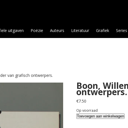
fiele uitgaven
Poëzie
Auteurs
Literatuur
Grafiek
Series
der van grafisch ontwerpers.
Boon, Wille
ontwerpers.
€
7.50
Op voorraad
Boon,
Toevoegen aan winkelwagen
Willem.