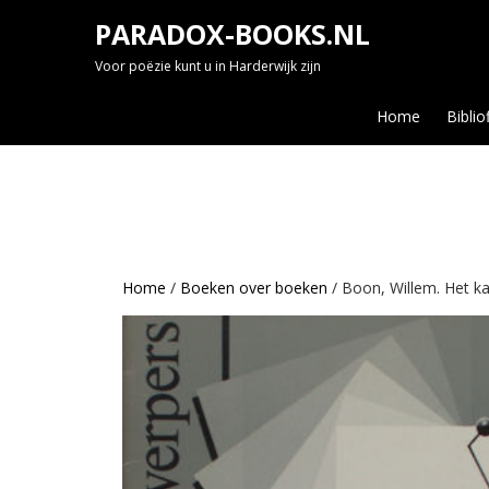
Skip
PARADOX-BOOKS.NL
to
content
Voor poëzie kunt u in Harderwijk zijn
Home
Biblio
Home
/
Boeken over boeken
/ Boon, Willem. Het ka