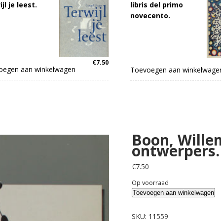
jl je leest.
libris del primo
novecento.
€
7.50
oegen aan winkelwagen
Toevoegen aan winkelwage
Boon, Wille
ontwerpers.
€
7.50
Op voorraad
Boon,
Toevoegen aan winkelwagen
Willem.
Het
SKU:
11559