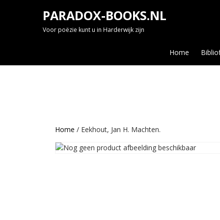
Skip
PARADOX-BOOKS.NL
to
content
Voor poëzie kunt u in Harderwijk zijn
Home
Biblio
Home
/ Eekhout, Jan H. Machten.