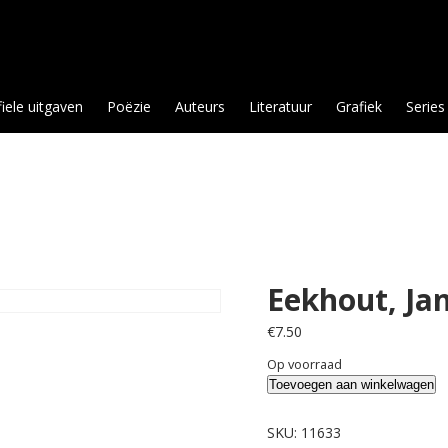
fiele uitgaven
Poëzie
Auteurs
Literatuur
Grafiek
Series
Eekhout, Ja
€
7.50
Op voorraad
Eekhout,
Toevoegen aan winkelwagen
Jan
H.
SKU:
11633