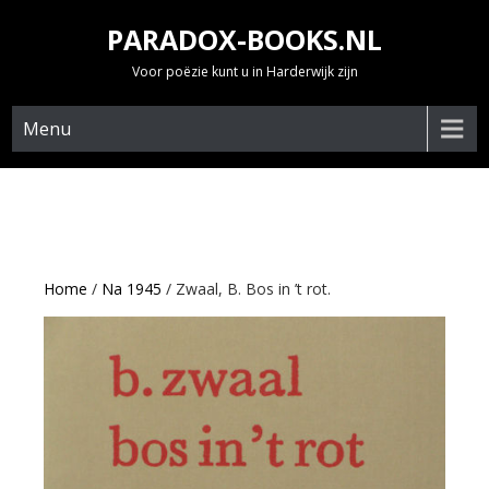
Skip
PARADOX-BOOKS.NL
to
content
Voor poëzie kunt u in Harderwijk zijn
Menu
Home
/
Na 1945
/ Zwaal, B. Bos in ’t rot.