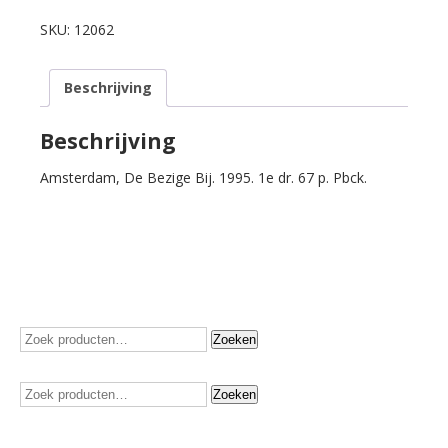
Michaël.
Verhoudingen.
SKU:
12062
aantal
Beschrijving
Beschrijving
Amsterdam, De Bezige Bij. 1995. 1e dr. 67 p. Pbck.
Zoeken
Zoeken
naar:
Zoeken
Zoeken
naar: