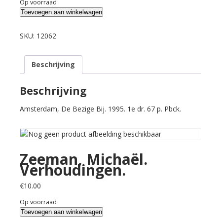
Op voorraad
Zeeman,
Toevoegen aan winkelwagen
Michaël.
Verhoudingen.
SKU:
12062
aantal
Beschrijving
Beschrijving
Amsterdam, De Bezige Bij. 1995. 1e dr. 67 p. Pbck.
Zeeman, Michaël.
Verhoudingen.
€
10.00
Op voorraad
Zeeman,
Toevoegen aan winkelwagen