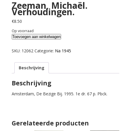
Zeeman, Michaël.
Verhoudingen.
€
8.50
Op voorraad
Zeeman,
Toevoegen aan winkelwagen
Michaël.
Verhoudingen.
SKU:
12062
Categorie:
Na 1945
aantal
Beschrijving
Beschrijving
Amsterdam, De Bezige Bij. 1995. 1e dr. 67 p. Pbck.
Gerelateerde producten