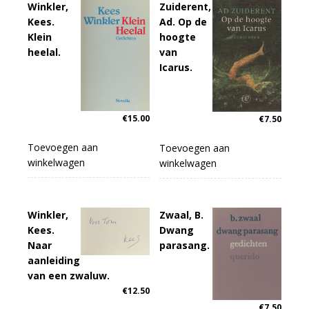
Winkler,
Zuiderent,
Kees.
Ad. Op de
Klein
hoogte
heelal.
van
Icarus.
€
15.00
€
7.50
Toevoegen aan
Toevoegen aan
winkelwagen
winkelwagen
Winkler,
Zwaal, B.
Kees.
Dwang
Naar
parasang.
aanleiding
van een zwaluw.
€
12.50
€
7.50