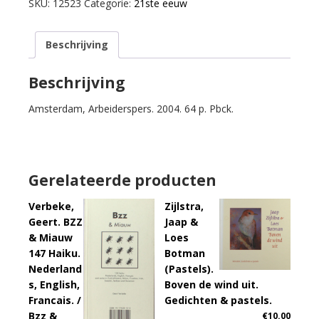
De
SKU:
12523
Categorie:
21ste eeuw
Ander.
aantal
Beschrijving
Beschrijving
Amsterdam, Arbeiderspers. 2004. 64 p. Pbck.
Gerelateerde producten
Verbeke,
Zijlstra,
Geert. BZZ
Jaap &
& Miauw
Loes
147 Haiku.
Botman
Nederland
(Pastels).
s, English,
Boven de wind uit.
Francais. /
Gedichten & pastels.
Bzz &
€
10.00