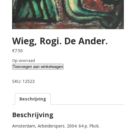
Wieg, Rogi. De Ander.
€
7.50
Op voorraad
Wieg,
Toevoegen aan winkelwagen
Rogi.
De
SKU:
12523
Ander.
aantal
Beschrijving
Beschrijving
Amsterdam, Arbeiderspers. 2004. 64 p. Pbck.