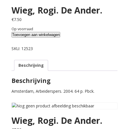
Wieg, Rogi. De Ander.
€
7.50
Op voorraad
Wieg,
Toevoegen aan winkelwagen
Rogi.
De
SKU:
12523
Ander.
aantal
Beschrijving
Beschrijving
Amsterdam, Arbeiderspers. 2004. 64 p. Pbck.
Wieg, Rogi. De Ander.