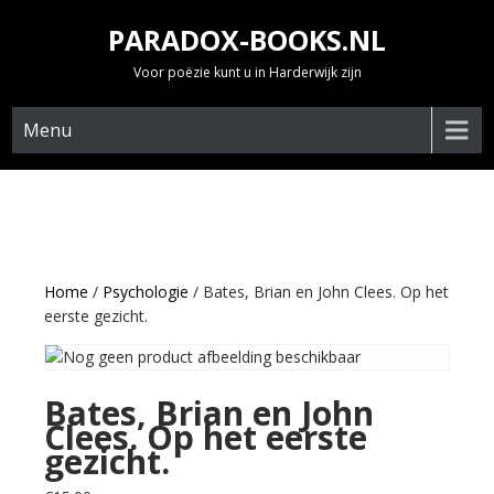
Skip
PARADOX-BOOKS.NL
to
content
Voor poëzie kunt u in Harderwijk zijn
Menu
Home
/
Psychologie
/ Bates, Brian en John Clees. Op het
eerste gezicht.
Bates, Brian en John
Clees. Op het eerste
gezicht.