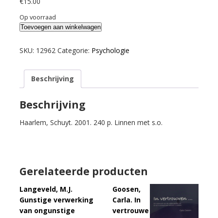
€
15.00
Op voorraad
Bates,
Toevoegen aan winkelwagen
Brian
en
SKU:
12962
Categorie:
Psychologie
John
Clees.
Beschrijving
Op
het
eerste
Beschrijving
gezicht.
Haarlem, Schuyt. 2001. 240 p. Linnen met s.o.
aantal
Gerelateerde producten
Langeveld, M.J.
Goosen,
Gunstige verwerking
Carla. In
van ongunstige
vertrouwe