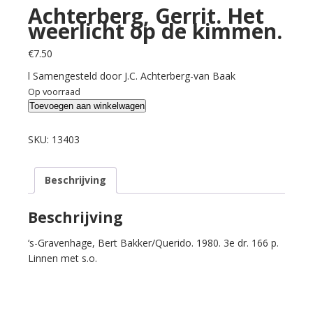
Achterberg, Gerrit. Het
weerlicht op de kimmen.
€
7.50
l Samengesteld door J.C. Achterberg-van Baak
Op voorraad
Achterberg,
Toevoegen aan winkelwagen
Gerrit.
Het
SKU:
13403
weerlicht
op
Beschrijving
de
kimmen.
aantal
Beschrijving
‘s-Gravenhage, Bert Bakker/Querido. 1980. 3e dr. 166 p.
Linnen met s.o.