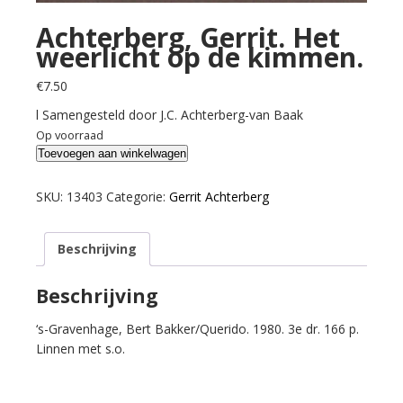
Achterberg, Gerrit. Het
weerlicht op de kimmen.
€
7.50
l Samengesteld door J.C. Achterberg-van Baak
Op voorraad
Achterberg,
Toevoegen aan winkelwagen
Gerrit.
Het
SKU:
13403
Categorie:
Gerrit Achterberg
weerlicht
op
Beschrijving
de
kimmen.
aantal
Beschrijving
‘s-Gravenhage, Bert Bakker/Querido. 1980. 3e dr. 166 p.
Linnen met s.o.