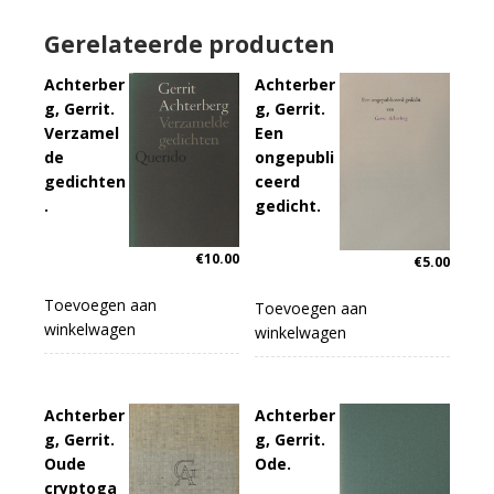
Gerelateerde producten
Achterber
Achterber
g, Gerrit.
g, Gerrit.
Verzamel
Een
de
ongepubli
gedichten
ceerd
.
gedicht.
€
10.00
€
5.00
Toevoegen aan
Toevoegen aan
winkelwagen
winkelwagen
Achterber
Achterber
g, Gerrit.
g, Gerrit.
Oude
Ode.
cryptoga