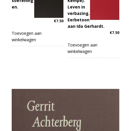
soefening
Kempe).
en.
Leven in
verbazing.
Eerbetoon
€
7.50
aan Ida Gerhardt.
€
7.50
Toevoegen aan
winkelwagen
Toevoegen aan
winkelwagen