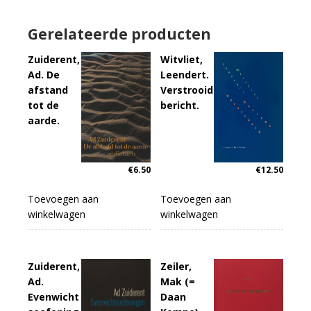
Gerelateerde producten
Zuiderent,
Witvliet,
Ad. De
Leendert.
afstand
Verstrooid
tot de
bericht.
aarde.
€
6.50
€
12.50
Toevoegen aan
Toevoegen aan
winkelwagen
winkelwagen
Zuiderent,
Zeiler,
Ad.
Mak (=
Evenwicht
Daan