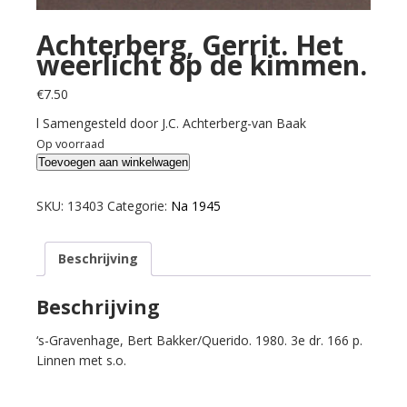
Achterberg, Gerrit. Het
weerlicht op de kimmen.
€
7.50
l Samengesteld door J.C. Achterberg-van Baak
Op voorraad
Achterberg,
Toevoegen aan winkelwagen
Gerrit.
Het
SKU:
13403
Categorie:
Na 1945
weerlicht
op
Beschrijving
de
kimmen.
aantal
Beschrijving
‘s-Gravenhage, Bert Bakker/Querido. 1980. 3e dr. 166 p.
Linnen met s.o.