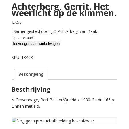
Achterberg, Gerrit. Het
weerlicht op de kimmen.
€
7.50
l Samengesteld door J.C. Achterberg-van Baak
Op voorraad
Achterberg,
Toevoegen aan winkelwagen
Gerrit.
Het
SKU:
13403
weerlicht
op
Beschrijving
de
kimmen.
aantal
Beschrijving
‘s-Gravenhage, Bert Bakker/Querido. 1980. 3e dr. 166 p.
Linnen met s.o.