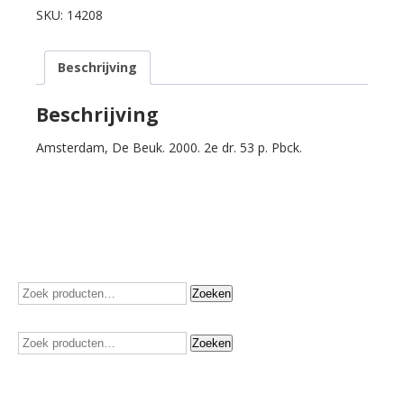
Ik
SKU:
14208
laat
me
Beschrijving
niet
kisten,
nog
Beschrijving
niet.
Amsterdam, De Beuk. 2000. 2e dr. 53 p. Pbck.
aantal
Zoeken
Zoeken
naar:
Zoeken
Zoeken
naar: