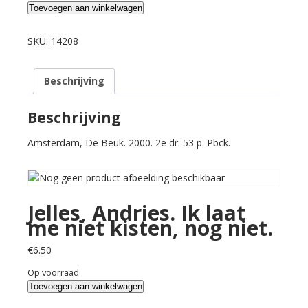
Jelles,
Toevoegen aan winkelwagen
Andries.
Ik
SKU:
14208
laat
me
Beschrijving
niet
kisten,
nog
Beschrijving
niet.
Amsterdam, De Beuk. 2000. 2e dr. 53 p. Pbck.
aantal
Jelles, Andries. Ik laat
me niet kisten, nog niet.
€
6.50
Op voorraad
Jelles,
Toevoegen aan winkelwagen
Andries.