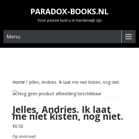
Skip
PARADOX-BOOKS.NL
to
content
Voor poëzie kunt u in Harderwijk zijn
Menu
Home
/ Jelles, Andries. Ik laat me niet kisten, nog niet.
Jelles, Andries. Ik laat
me niet kisten, nog niet.
€
6.50
Op voorraad