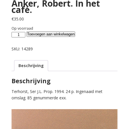
Anker, Robert. In het
café.
€
35.00
Op voorraad
Anker,
Toevoegen aan winkelwagen
Robert.
In
SKU:
14289
het
café.
Beschrijving
aantal
Beschrijving
Terhorst, Ser J.L. Prop. 1994. 24 p. Ingenaaid met
omslag. 85 genummerde exx.