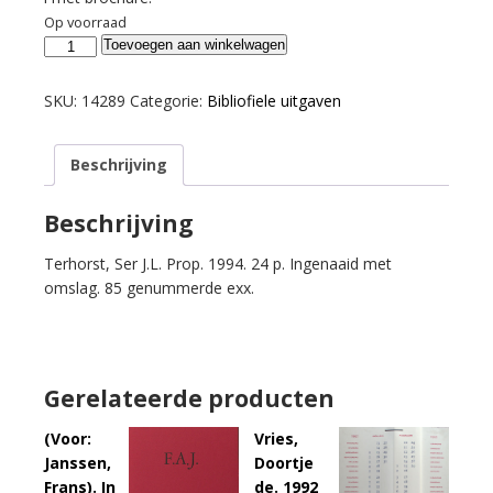
Op voorraad
Anker,
Toevoegen aan winkelwagen
Robert.
In
SKU:
14289
Categorie:
Bibliofiele uitgaven
het
café.
Beschrijving
aantal
Beschrijving
Terhorst, Ser J.L. Prop. 1994. 24 p. Ingenaaid met
omslag. 85 genummerde exx.
Gerelateerde producten
(Voor:
Vries,
Janssen,
Doortje
Frans). In
de. 1992