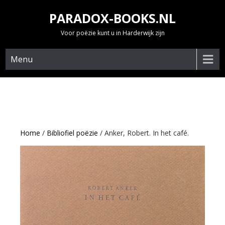
Skip
PARADOX-BOOKS.NL
to
content
Voor poëzie kunt u in Harderwijk zijn
Menu
Home
/
Bibliofiel poëzie
/ Anker, Robert. In het café.