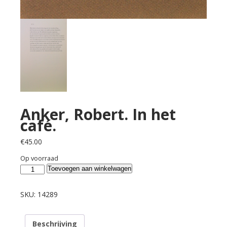
Anker, Robert. In het
café.
€
45.00
Op voorraad
Anker,
Toevoegen aan winkelwagen
Robert.
In
SKU:
14289
het
café.
Beschrijving
aantal