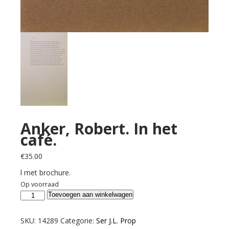
Anker, Robert. In het
café.
€
35.00
l met brochure.
Op voorraad
Anker,
Toevoegen aan winkelwagen
Robert.
In
SKU:
14289
Categorie:
Ser J.L. Prop
het