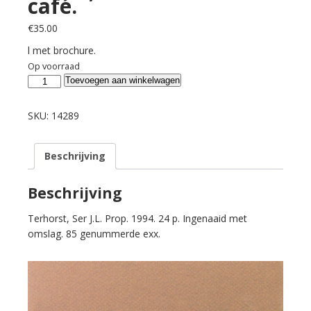
café.
€
35.00
l met brochure.
Op voorraad
Anker,
Toevoegen aan winkelwagen
Robert.
In
SKU:
14289
het
café.
Beschrijving
aantal
Beschrijving
Terhorst, Ser J.L. Prop. 1994. 24 p. Ingenaaid met
omslag. 85 genummerde exx.