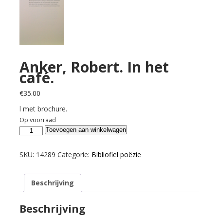
Anker, Robert. In het
café.
€
35.00
l met brochure.
Op voorraad
Anker,
Toevoegen aan winkelwagen
Robert.
In
SKU:
14289
Categorie:
Bibliofiel poëzie
het
café.
Beschrijving
aantal
Beschrijving