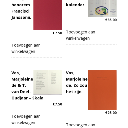
honorem
kalender.
Francisci
Janssonii.
€
35.00
Toevoegen aan
€
7.50
winkelwagen
Toevoegen aan
winkelwagen
Vos,
Vos,
Marjoleine
Marjoleine
de & T.
de. Zo zou
van Deel .
het zijn.
Oudjaar – Skala.
€
7.50
€
25.00
Toevoegen aan
winkelwagen
Toevoegen aan