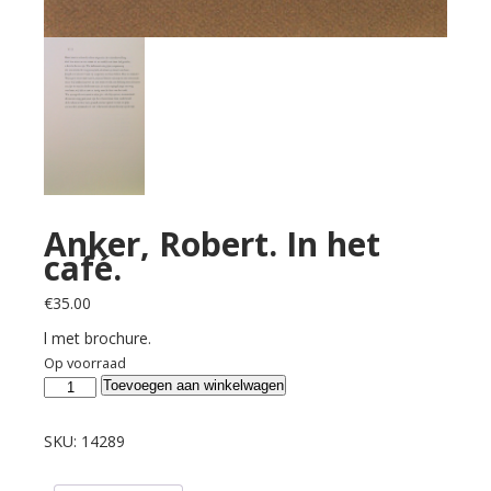
Anker, Robert. In het
café.
€
35.00
l met brochure.
Op voorraad
Anker,
Toevoegen aan winkelwagen
Robert.
In
SKU:
14289
het
café.