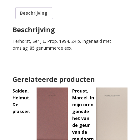
café.
Beschrijving
aantal
Beschrijving
Terhorst, Ser J.L. Prop. 1994. 24 p. Ingenaaid met
omslag. 85 genummerde exx.
Gerelateerde producten
Salden,
Proust,
Helmut.
Marcel. In
De
mijn oren
plasser.
gonsde
het van
de geur
van de
meidoorn.