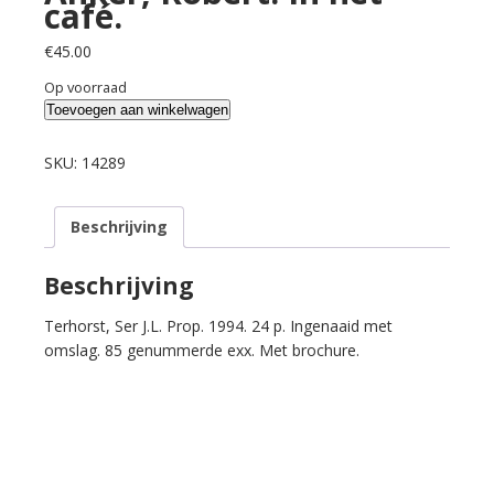
café.
€
45.00
Op voorraad
Anker,
Toevoegen aan winkelwagen
Robert.
In
SKU:
14289
het
café.
Beschrijving
aantal
Beschrijving
Terhorst, Ser J.L. Prop. 1994. 24 p. Ingenaaid met
omslag. 85 genummerde exx. Met brochure.