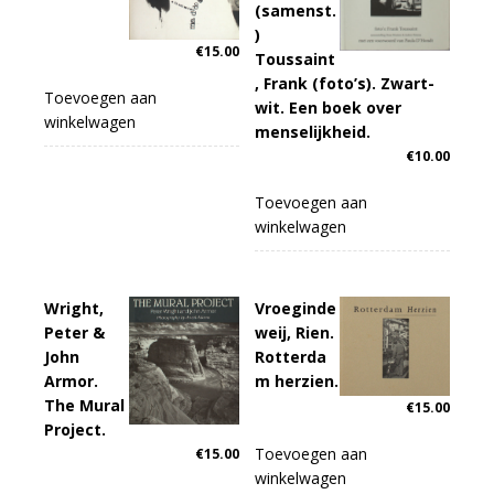
(samenst.
)
€
15.00
Toussaint
, Frank (foto’s). Zwart-
Toevoegen aan
wit. Een boek over
winkelwagen
menselijkheid.
€
10.00
Toevoegen aan
winkelwagen
Wright,
Vroeginde
Peter &
weij, Rien.
John
Rotterda
Armor.
m herzien.
The Mural
€
15.00
Project.
Toevoegen aan
€
15.00
winkelwagen