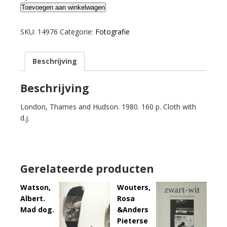
Howe,
Toevoegen aan winkelwagen
Graham
&
SKU:
14976
Categorie:
Fotografie
G.
Ray
Beschrijving
Hawkins.
Paul
Outerbridge
Beschrijving
Jr:
London, Thames and Hudson. 1980. 160 p. Cloth with
Photographs
d.j.
1921-
39.
aantal
Gerelateerde producten
Watson,
Wouters,
Albert.
Rosa
Mad dog.
&Anders
Pieterse