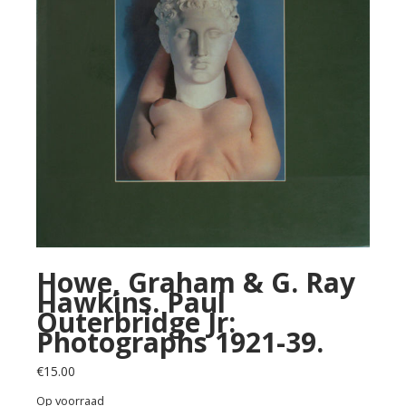
Howe, Graham & G. Ray
Hawkins. Paul
Outerbridge Jr:
Photographs 1921-39.
€
15.00
Op voorraad