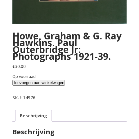
Howe, Graham & G. Ray
Hawkins. Paul
Outerbridge Jr:
Photographs 1921-39.
€
30.00
Op voorraad
Howe,
Toevoegen aan winkelwagen
Graham
&
SKU:
14976
G.
Ray
Beschrijving
Hawkins.
Paul
Outerbridge
Beschrijving
Jr: