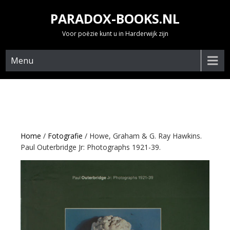
Skip
PARADOX-BOOKS.NL
to
content
Voor poëzie kunt u in Harderwijk zijn
Menu
Home
/
Fotografie
/ Howe, Graham & G. Ray Hawkins.
Paul Outerbridge Jr: Photographs 1921-39.