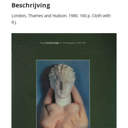
Outerbridge
Beschrijving
Jr:
London, Thames and Hudson. 1980. 160 p. Cloth with
Photographs
d.j.
1921-
39.
aantal