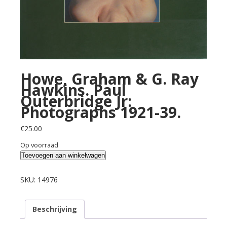
Howe, Graham & G. Ray
Hawkins. Paul
Outerbridge Jr:
Photographs 1921-39.
€
25.00
Op voorraad
Howe,
Toevoegen aan winkelwagen
Graham
&
SKU:
14976
G.
Ray
Beschrijving
Hawkins.
Paul