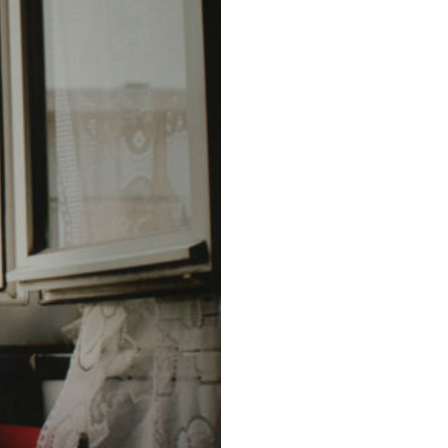
am
-
Paradox.
aantal