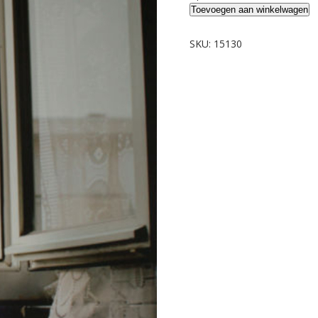
Frech,
Toevoegen aan winkelwagen
Ilse.
I
SKU:
15130
am
-
Paradox.
aantal