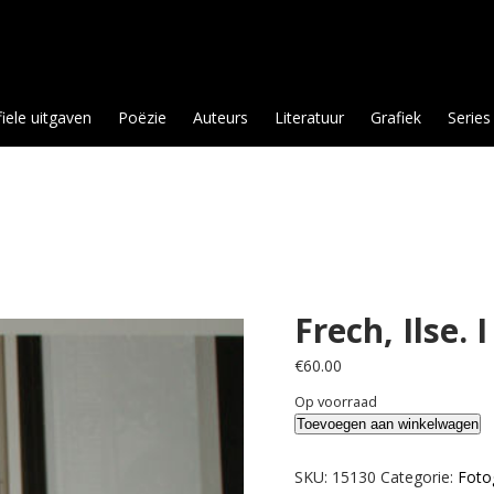
fiele uitgaven
Poëzie
Auteurs
Literatuur
Grafiek
Series
Frech, Ilse.
€
60.00
Op voorraad
Frech,
Toevoegen aan winkelwagen
Ilse.
I
SKU:
15130
Categorie:
Foto