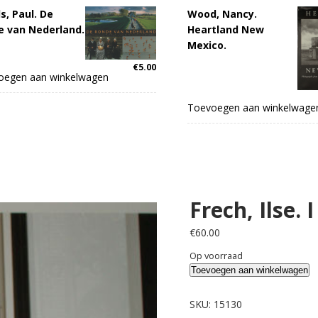
s, Paul. De
Wood, Nancy.
e van Nederland.
Heartland New
Mexico.
€
5.00
oegen aan winkelwagen
Toevoegen aan winkelwage
Frech, Ilse.
€
60.00
Op voorraad
Frech,
Toevoegen aan winkelwagen
Ilse.
I
SKU:
15130
am