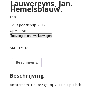
Lauwereyns, Jan.
Hemelsblauw.
€
10.00
l VSB poëzieprijs 2012
Op voorraad
Lauwereyns,
Toevoegen aan winkelwagen
Jan.
Hemelsblauw.
SKU:
15918
aantal
Beschrijving
Beschrijving
Amsterdam, De Bezige Bij. 2011. 94 p. Pbck.