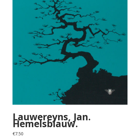
Lauwereyns, Jan.
Hemelsblauw.
€
7.50