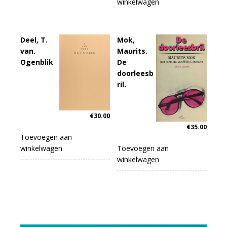
winkelwagen
Deel, T.
Mok,
van.
Maurits.
Ogenblik
De
doorleesb
ril.
€
30.00
€
35.00
Toevoegen aan
winkelwagen
Toevoegen aan
winkelwagen