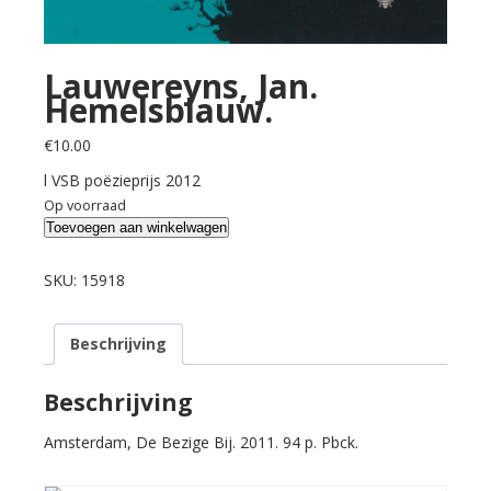
Lauwereyns, Jan.
Hemelsblauw.
€
10.00
l VSB poëzieprijs 2012
Op voorraad
Lauwereyns,
Toevoegen aan winkelwagen
Jan.
Hemelsblauw.
SKU:
15918
aantal
Beschrijving
Beschrijving
Amsterdam, De Bezige Bij. 2011. 94 p. Pbck.