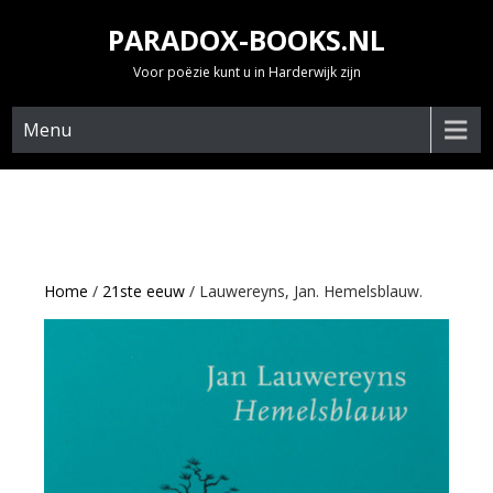
Skip
PARADOX-BOOKS.NL
to
content
Voor poëzie kunt u in Harderwijk zijn
Menu
Home
/
21ste eeuw
/ Lauwereyns, Jan. Hemelsblauw.