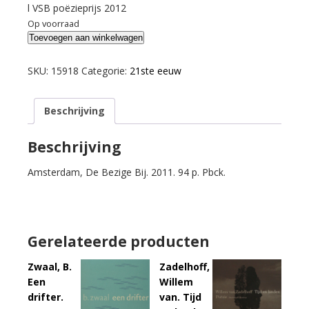
l VSB poëzieprijs 2012
Op voorraad
Lauwereyns,
Toevoegen aan winkelwagen
Jan.
Hemelsblauw.
SKU:
15918
Categorie:
21ste eeuw
aantal
Beschrijving
Beschrijving
Amsterdam, De Bezige Bij. 2011. 94 p. Pbck.
Gerelateerde producten
Zwaal, B.
Zadelhoff,
Een
Willem
drifter.
van. Tijd