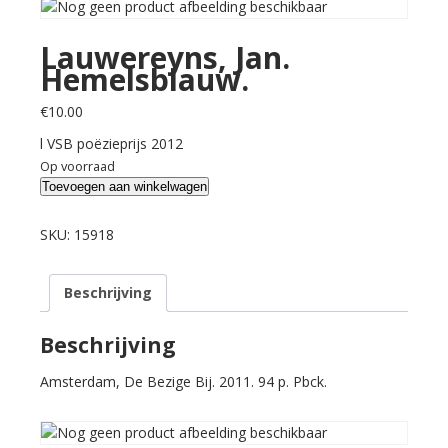
Lauwereyns, Jan.
Hemelsblauw.
€
10.00
l VSB poëzieprijs 2012
Op voorraad
Lauwereyns,
Toevoegen aan winkelwagen
Jan.
Hemelsblauw.
SKU:
15918
aantal
Beschrijving
Beschrijving
Amsterdam, De Bezige Bij. 2011. 94 p. Pbck.