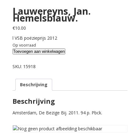
Lauwereyns, Jan.
Hemelsblauw.
€
10.00
l VSB poëzieprijs 2012
Op voorraad
Lauwereyns,
Toevoegen aan winkelwagen
Jan.
Hemelsblauw.
SKU:
15918
aantal
Beschrijving
Beschrijving
Amsterdam, De Bezige Bij. 2011. 94 p. Pbck.