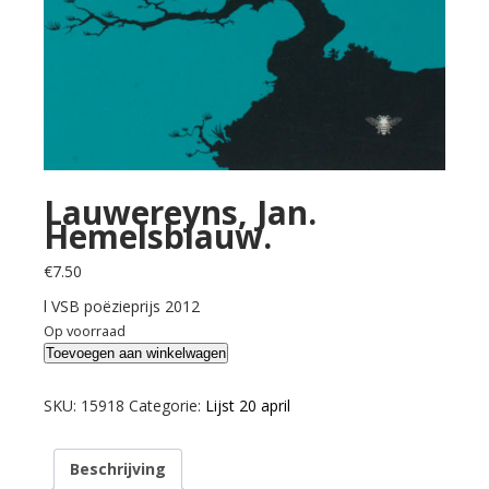
Lauwereyns, Jan.
Hemelsblauw.
€
7.50
l VSB poëzieprijs 2012
Op voorraad
Lauwereyns,
Toevoegen aan winkelwagen
Jan.
Hemelsblauw.
SKU:
15918
Categorie:
Lijst 20 april
aantal
Beschrijving