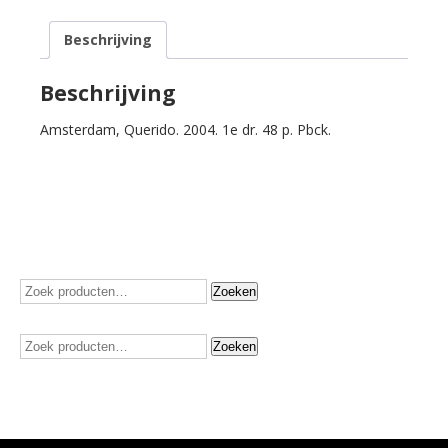
niets.
Beschrijving
aantal
Beschrijving
Amsterdam, Querido. 2004. 1e dr. 48 p. Pbck.
Zoeken
Zoeken
naar:
Zoeken
Zoeken
naar: