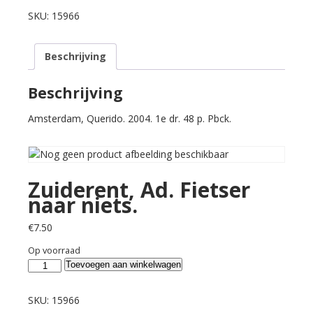
Fietser
SKU:
15966
naar
niets.
Beschrijving
aantal
Beschrijving
Amsterdam, Querido. 2004. 1e dr. 48 p. Pbck.
Zuiderent, Ad. Fietser
naar niets.
€
7.50
Op voorraad
Zuiderent,
Toevoegen aan winkelwagen
Ad.
Fietser
SKU:
15966
naar