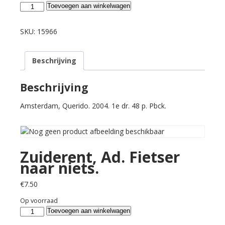
Zuiderent,
Toevoegen aan winkelwagen
Ad.
Fietser
SKU:
15966
naar
niets.
Beschrijving
aantal
Beschrijving
Amsterdam, Querido. 2004. 1e dr. 48 p. Pbck.
Zuiderent, Ad. Fietser
naar niets.
€
7.50
Op voorraad
Zuiderent,
Toevoegen aan winkelwagen
Ad.