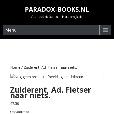
Skip
PARADOX-BOOKS.NL
to
content
Voor poëzie kunt u in Harderwijk zijn
Menu
Home
/ Zuiderent, Ad. Fietser naar niets.
Zuiderent, Ad. Fietser
naar niets.
€
7.50
Op voorraad