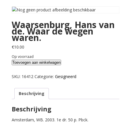
Waarsenburg, Hans van
de. Waar de wegen
waren.
€
10.00
Op voorraad
Waarsenburg,
Toevoegen aan winkelwagen
Hans
van
SKU:
16412
Categorie:
Gesigneerd
de.
Waar
Beschrijving
de
wegen
waren.
Beschrijving
aantal
Amsterdam, WB. 2003. 1e dr. 50 p. Pbck.