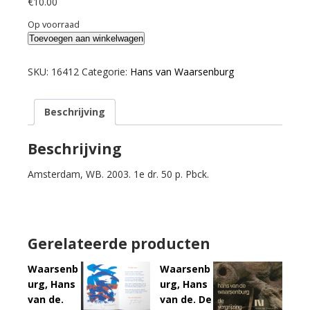
€
10.00
Op voorraad
Waarsenburg,
Toevoegen aan winkelwagen
Hans
van
SKU:
16412
Categorie:
Hans van Waarsenburg
de.
Waar
Beschrijving
de
wegen
waren.
Beschrijving
aantal
Amsterdam, WB. 2003. 1e dr. 50 p. Pbck.
Gerelateerde producten
Waarsenb
Waarsenb
urg, Hans
urg, Hans
van de.
van de. De