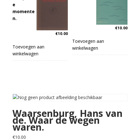
e
momente
n.
€
10.00
€
10.00
Toevoegen aan
Toevoegen aan
winkelwagen
winkelwagen
Waarsenburg, Hans van
de. Waar de wegen
waren.
€
10.00