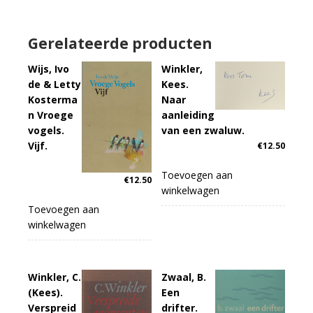
Gerelateerde producten
Wijs, Ivo
Winkler,
de & Letty
Kees.
Kosterma
Naar
n Vroege
aanleiding
vogels.
van een zwaluw.
Vijf.
€
12.50
Toevoegen aan
€
12.50
winkelwagen
Toevoegen aan
winkelwagen
Winkler, C.
Zwaal, B.
(Kees).
Een
Verspreid
drifter.