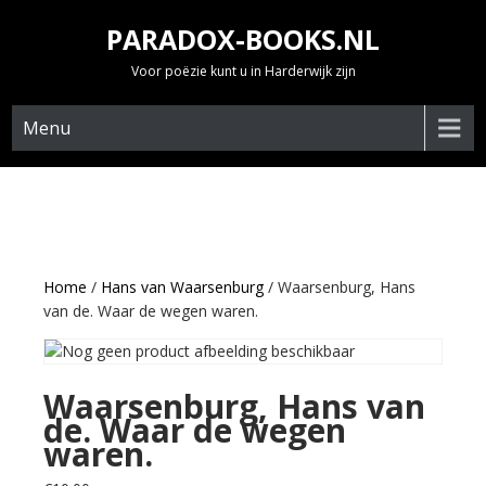
Skip
PARADOX-BOOKS.NL
to
content
Voor poëzie kunt u in Harderwijk zijn
Menu
Home
/
Hans van Waarsenburg
/ Waarsenburg, Hans
van de. Waar de wegen waren.
Waarsenburg, Hans van
de. Waar de wegen
waren.