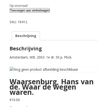
Op voorraad
Waarsenburg,
Toevoegen aan winkelwagen
Hans
van
SKU:
16412
de.
Waar
Beschrijving
de
wegen
waren.
Beschrijving
aantal
Amsterdam, WB. 2003. 1e dr. 50 p. Pbck.
Waarsenburg, Hans van
de. Waar de wegen
waren.
€
10.00