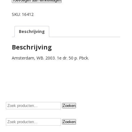
Waarsenburg,
Toevoegen aan winkelwagen
Hans
van
SKU:
16412
de.
Waar
Beschrijving
de
wegen
waren.
Beschrijving
aantal
Amsterdam, WB. 2003. 1e dr. 50 p. Pbck.
Zoeken
Zoeken
naar:
Zoeken
Zoeken
naar: