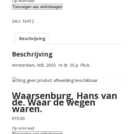
Op voorraad
Waarsenburg,
Toevoegen aan winkelwagen
Hans
van
SKU:
16412
de.
Waar
Beschrijving
de
wegen
waren.
Beschrijving
aantal
Amsterdam, WB. 2003. 1e dr. 50 p. Pbck.
Waarsenburg, Hans van
de. Waar de wegen
waren.
€
10.00
Op voorraad