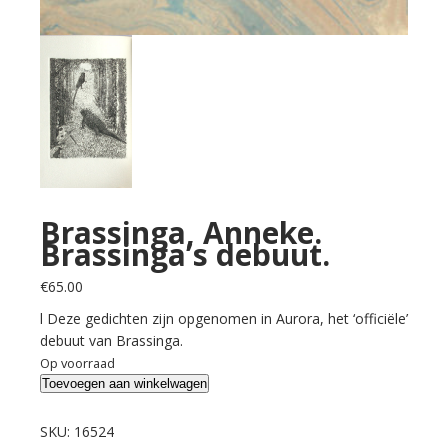
Brassinga, Anneke.
Brassinga’s debuut.
€
65.00
l Deze gedichten zijn opgenomen in Aurora, het ‘officiële’
debuut van Brassinga.
Op voorraad
Brassinga,
Toevoegen aan winkelwagen
Anneke.
Brassinga's
SKU:
16524