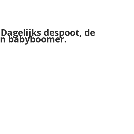
 Dagelijks despoot, de
en babyboomer.