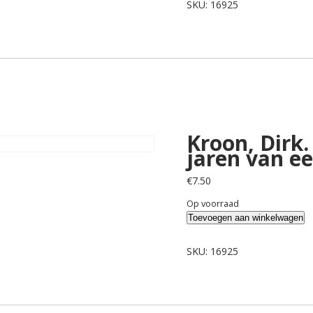
Dagelijks
SKU:
16925
despoot,
de
jaren
van
een
babyboomer.
aantal
Kroon, Dirk.
jaren van e
€
7.50
Op voorraad
Kroon,
Toevoegen aan winkelwagen
Dirk.
Dagelijks
SKU:
16925
despoot,
de
jaren
van