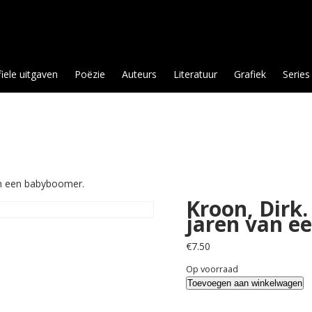
fiele uitgaven
Poëzie
Auteurs
Literatuur
Grafiek
Series
an een babyboomer.
Kroon, Dirk.
jaren van e
€
7.50
Op voorraad
Kroon,
Toevoegen aan winkelwagen
Dirk.