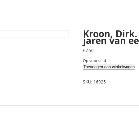
een
babyboomer.
aantal
Kroon, Dirk.
jaren van e
€
7.50
Op voorraad
Kroon,
Toevoegen aan winkelwagen
Dirk.
Dagelijks
SKU:
16925
despoot,
de
jaren
van
een
babyboomer.
aantal