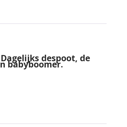
 Dagelijks despoot, de
en babyboomer.