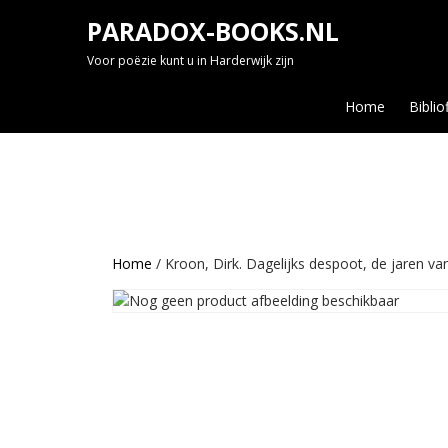
Skip
PARADOX-BOOKS.NL
to
content
Voor poëzie kunt u in Harderwijk zijn
Home
Biblio
Home
/ Kroon, Dirk. Dagelijks despoot, de jaren v