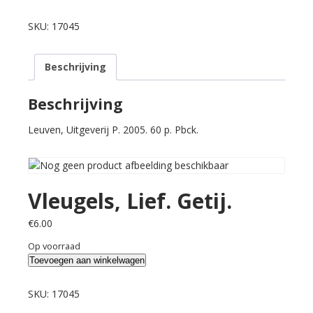
Lief.
Getij.
SKU:
17045
aantal
Beschrijving
Beschrijving
Leuven, Uitgeverij P. 2005. 60 p. Pbck.
Vleugels, Lief. Getij.
€
6.00
Op voorraad
Vleugels,
Toevoegen aan winkelwagen
Lief.
Getij.
SKU:
17045
aantal