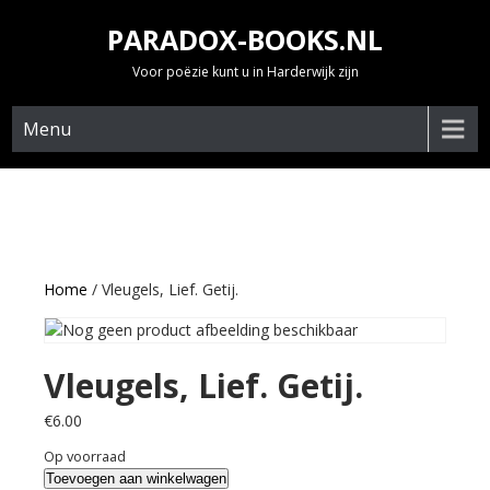
Skip
PARADOX-BOOKS.NL
to
content
Voor poëzie kunt u in Harderwijk zijn
Menu
Home
/ Vleugels, Lief. Getij.
Vleugels, Lief. Getij.
€
6.00
Op voorraad
Vleugels,
Toevoegen aan winkelwagen