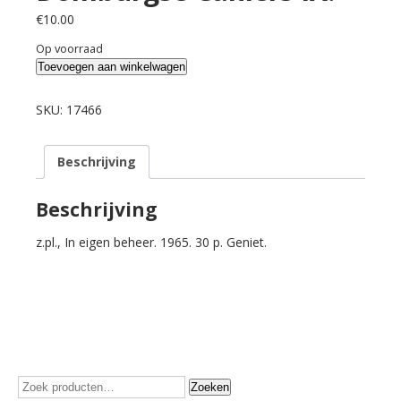
€
10.00
Op voorraad
Schagen,
Toevoegen aan winkelwagen
J.C.
van.
SKU:
17466
Domburgse
Cahiers
Beschrijving
IX.
aantal
Beschrijving
z.pl., In eigen beheer. 1965. 30 p. Geniet.
Zoeken
Zoeken