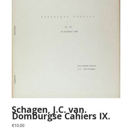
Schagen, J.C. van.
Domburgse Cahiers IX.
€
10.00