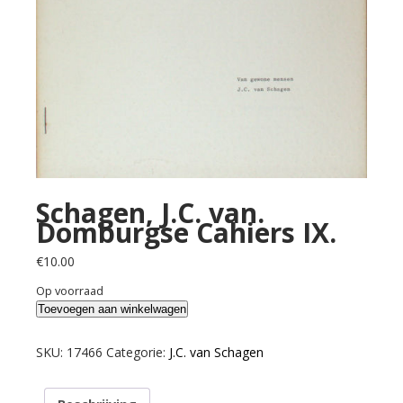
Schagen, J.C. van.
Domburgse Cahiers IX.
€
10.00
Op voorraad
Schagen,
Toevoegen aan winkelwagen
J.C.
van.
SKU:
17466
Categorie:
J.C. van Schagen
Domburgse
Cahiers