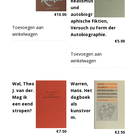
Realismus
und
autobiogr
€
10.00
aphische Fiktion,
Toevoegen aan
Versuch zu Form der
winkelwagen
Autobiographie.
€
5.00
Toevoegen aan
winkelwagen
Wal, Theo
Warren,
J. van der.
Hans. Het
Mag ik
dagboek
een eend
als
stropen?
kunstvor
m.
€
7.50
€
2.50