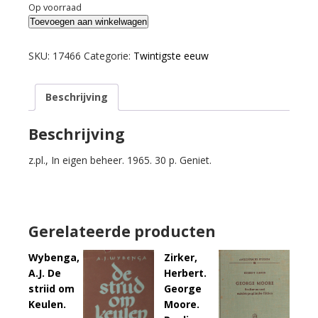
Op voorraad
Schagen,
Toevoegen aan winkelwagen
J.C.
van.
SKU:
17466
Categorie:
Twintigste eeuw
Domburgse
Cahiers
Beschrijving
IX.
aantal
Beschrijving
z.pl., In eigen beheer. 1965. 30 p. Geniet.
Gerelateerde producten
Wybenga,
Zirker,
A.J. De
Herbert.
striid om
George
Keulen.
Moore.