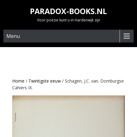
Skip
PARADOX-BOOKS.NL
to
content
Voor poëzie kunt u in Harderwijk zijn
Menu
Home
/
Twintigste eeuw
/ Schagen, J.C. van. Domburgse
Cahiers IX.