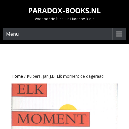
Skip
PARADOX-BOOKS.NL
to
content
Voor poëzie kunt u in Harderwijk zijn
Menu
Home
/ Kuipers, Jan J.B. Elk moment de dageraad.