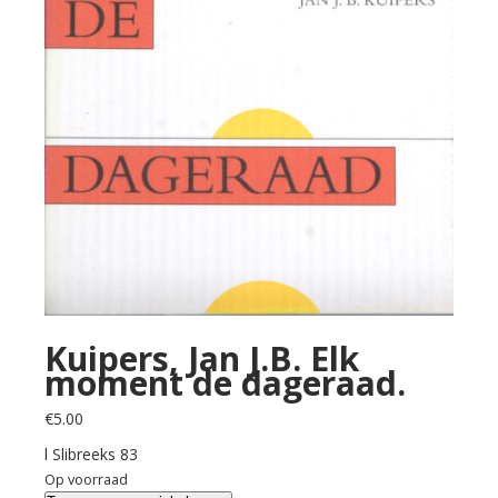
Kuipers, Jan J.B. Elk
moment de dageraad.
€
5.00
l Slibreeks 83
Op voorraad