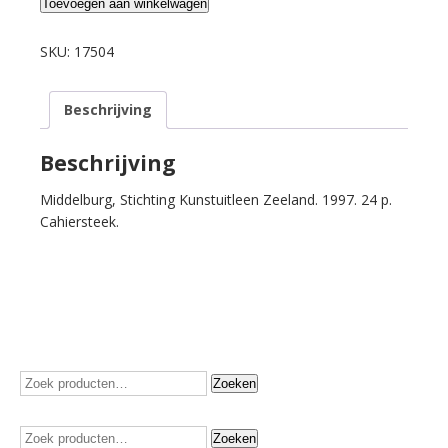
Kuipers,
Toevoegen aan winkelwagen
Jan
J.B.
SKU:
17504
Elk
moment
Beschrijving
de
dageraad.
aantal
Beschrijving
Middelburg, Stichting Kunstuitleen Zeeland. 1997. 24 p.
Cahiersteek.
Zoeken
Zoeken
naar:
Zoeken
Zoeken