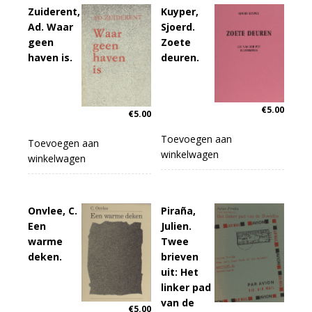
Zuiderent,
Kuyper,
Ad. Waar
Sjoerd.
geen
Zoete
haven is.
deuren.
€
5.00
€
5.00
Toevoegen aan
Toevoegen aan
winkelwagen
winkelwagen
Onvlee, C.
Piraña,
Een
Julien.
warme
Twee
deken.
brieven
uit: Het
linker pad
van de
€
5.00