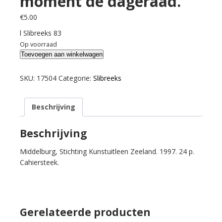
moment de dageraad.
€
5.00
l Slibreeks 83
Op voorraad
Kuipers,
Toevoegen aan winkelwagen
Jan
J.B.
SKU:
17504
Categorie:
Slibreeks
Elk
moment
Beschrijving
de
dageraad.
aantal
Beschrijving
Middelburg, Stichting Kunstuitleen Zeeland. 1997. 24 p.
Cahiersteek.
Gerelateerde producten