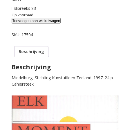
l Slibreeks 83
Op voorraad
Kuipers,
Toevoegen aan winkelwagen
Jan
J.B.
SKU:
17504
Elk
moment
Beschrijving
de
dageraad.
aantal
Beschrijving
Middelburg, Stichting Kunstuitleen Zeeland. 1997. 24 p.
Cahiersteek.