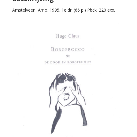
Libretto
Amstelveen, Amo. 1995. 1e dr. (66 p.) Pbck. 220 exx.
voor
een
opera.
aantal