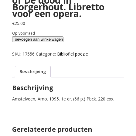
of De dood in
Borgerhout. Libretto
voor een opera.
€
25.00
Op voorraad
Claus,
Toevoegen aan winkelwagen
Hugo.
Borgerocco
SKU:
17556
Categorie:
Bibliofiel poëzie
of
De
Beschrijving
dood
in
Borgerhout.
Beschrijving
Libretto
Amstelveen, Amo. 1995. 1e dr. (66 p.) Pbck. 220 exx.
voor
een
opera.
aantal
Gerelateerde producten