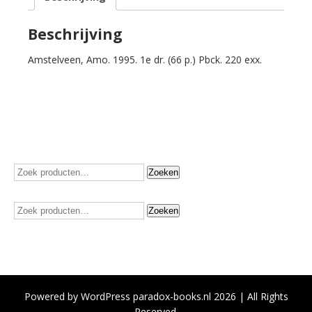
in
Borgerhout.
Beschrijving
Libretto
Amstelveen, Amo. 1995. 1e dr. (66 p.) Pbck. 220 exx.
voor
een
opera.
aantal
Zoeken
Zoeken
naar:
Zoeken
Zoeken
naar:
Powered by WordPress paradox-books.nl 2026 | All Rights
Reserved.