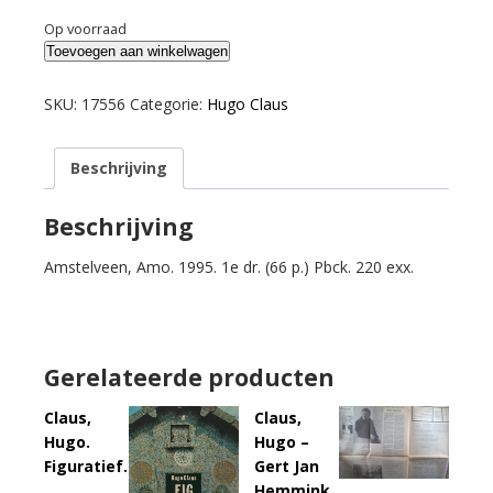
Op voorraad
Claus,
Toevoegen aan winkelwagen
Hugo.
Borgerocco
SKU:
17556
Categorie:
Hugo Claus
of
De
Beschrijving
dood
in
Borgerhout.
Beschrijving
Libretto
Amstelveen, Amo. 1995. 1e dr. (66 p.) Pbck. 220 exx.
voor
een
opera.
aantal
Gerelateerde producten
Claus,
Claus,
Hugo.
Hugo –
Figuratief.
Gert Jan
Hemmink