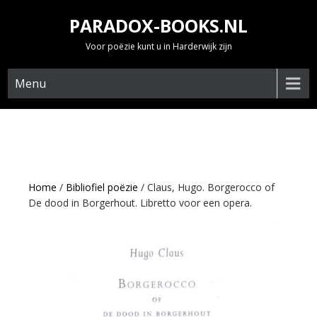
Skip
PARADOX-BOOKS.NL
to
content
Voor poëzie kunt u in Harderwijk zijn
Menu
Home
/
Bibliofiel poëzie
/ Claus, Hugo. Borgerocco of
De dood in Borgerhout. Libretto voor een opera.