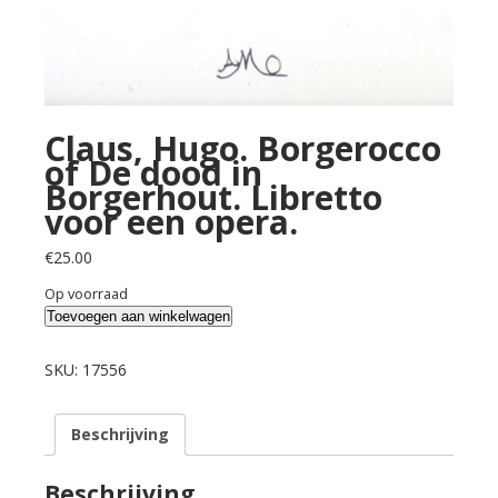
Claus, Hugo. Borgerocco
of De dood in
Borgerhout. Libretto
voor een opera.
€
25.00
Op voorraad
Claus,
Toevoegen aan winkelwagen
Hugo.
Borgerocco
SKU:
17556
of
De
Beschrijving
dood
in
Borgerhout.
Beschrijving