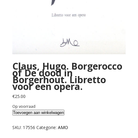
Claus, Hugo. Borgerocco
of De dood in
Borgerhout. Libretto
voor een opera.
€
25.00
Op voorraad
Claus,
Toevoegen aan winkelwagen
Hugo.
Borgerocco
SKU:
17556
Categorie:
AMO
of