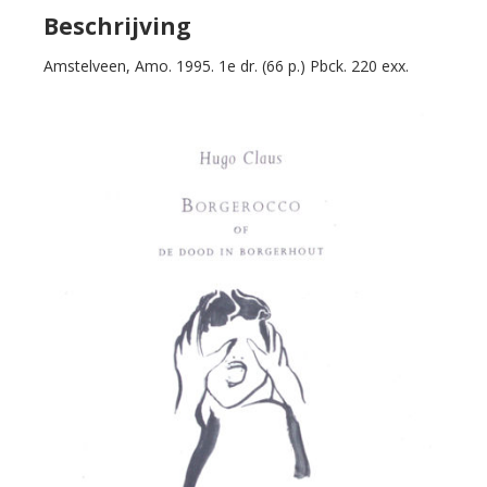
Borgerhout.
Beschrijving
Libretto
Amstelveen, Amo. 1995. 1e dr. (66 p.) Pbck. 220 exx.
voor
een
opera.
aantal