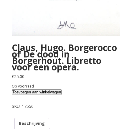
Claus, Hugo. Borgerocco
of De dood in
Borgerhout. Libretto
voor een opera.
€
25.00
Op voorraad
Claus,
Toevoegen aan winkelwagen
Hugo.
Borgerocco
SKU:
17556
of
De
Beschrijving
dood
in