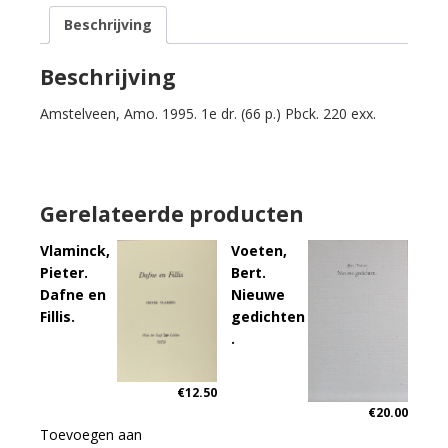
De
Beschrijving
dood
in
Borgerhout.
Beschrijving
Libretto
Amstelveen, Amo. 1995. 1e dr. (66 p.) Pbck. 220 exx.
voor
een
opera.
aantal
Gerelateerde producten
Vlaminck,
Voeten,
Pieter.
Bert.
Dafne en
Nieuwe
Fillis.
gedichten
.
€
12.50
€
20.00
Toevoegen aan