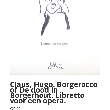
Claus, Hugo. Borgerocco
of De dood in
Borgerhout. Libretto
voor een opera.
€
25.00