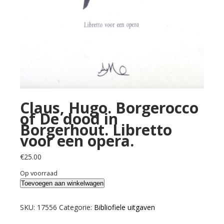
Claus, Hugo. Borgerocco
of De dood in
Borgerhout. Libretto
voor een opera.
€
25.00
Op voorraad
Claus,
Toevoegen aan winkelwagen
Hugo.
Borgerocco
SKU:
17556
Categorie:
Bibliofiele uitgaven
of