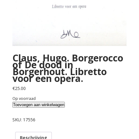
Claus, Hugo. Borgerocco
of De dood in
Borgerhout. Libretto
voor een opera.
€
25.00
Op voorraad
Claus,
Toevoegen aan winkelwagen
Hugo.
Borgerocco
SKU:
17556
of
De
Beschrijving
dood