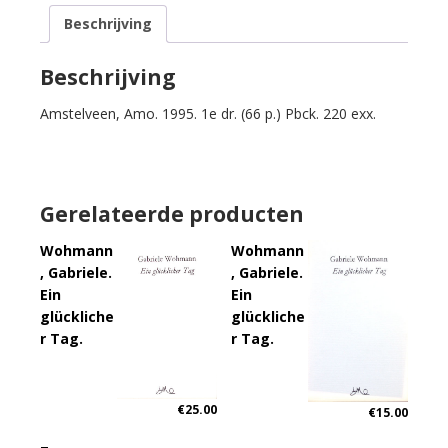
De
Beschrijving
dood
in
Borgerhout.
Beschrijving
Libretto
Amstelveen, Amo. 1995. 1e dr. (66 p.) Pbck. 220 exx.
voor
een
opera.
aantal
Gerelateerde producten
Wohmann
Wohmann
, Gabriele.
, Gabriele.
Ein
Ein
glückliche
glückliche
r Tag.
r Tag.
€
25.00
€
15.00