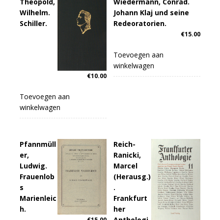
Theopold,
Wiedermann, Conrad.
Wilhelm.
Johann Klaj und seine
Schiller.
Redeoratorien.
€
15.00
Toevoegen aan
winkelwagen
€
10.00
Toevoegen aan
winkelwagen
Pfannmüll
Reich-
er,
Ranicki,
Ludwig.
Marcel
Frauenlob
(Herausg.)
s
.
Marienleic
Frankfurt
h.
her
Anthologi
€
15.00