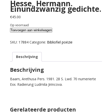
Hesse, Hermann.
Einundzwanzig gedichte.
€
45.00
Op voorraad
Hesse,
Toevoegen aan winkelwagen
Hermann.
Einundzwanzig
SKU:
17884
Categorie:
Bibliofiel poëzie
gedichte.
aantal
Beschrijving
Beschrijving
Baarn, Arethusa Pers. 1981. 28 S. Lwd. 70 numerierte
Exx. Radierung Ludmila Jirincova.
Gerelateerde producten