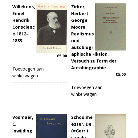
Willekens,
Zirker,
Emiel.
Herbert.
Hendrik
George
Conscienc
Moore.
e 1812-
Realismus
1883.
und
autobiogr
aphische Fiktion,
€
5.00
Versuch zu Form der
Autobiographie.
Toevoegen aan
€
5.00
winkelwagen
Toevoegen aan
winkelwagen
Vosmaer,
Schoolme
C.
ester, De
Inwijding.
(=Gerrit
van de