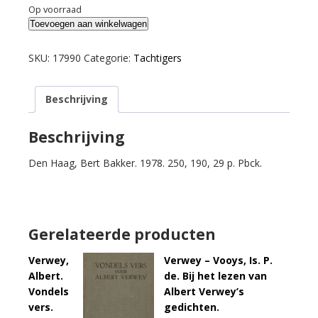
Op voorraad
Deyssel,
Toevoegen aan winkelwagen
L.
van.
SKU:
17990
Categorie:
Tachtigers
Een
liefde.
Beschrijving
aantal
Beschrijving
Den Haag, Bert Bakker. 1978. 250, 190, 29 p. Pbck.
Gerelateerde producten
Verwey,
Verwey – Vooys, Is. P.
Albert.
de. Bij het lezen van
Vondels
Albert Verwey’s
vers.
gedichten.