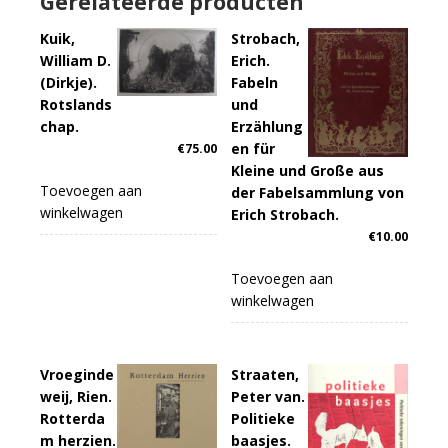
Gerelateerde producten
Kuik,
Strobach,
William D.
Erich.
(Dirkje).
Fabeln
Rotslands
und
chap.
Erzählung
en für
€
75.00
Kleine und Große aus
Toevoegen aan
der Fabelsammlung von
winkelwagen
Erich Strobach.
€
10.00
Toevoegen aan
winkelwagen
Vroeginde
Straaten,
weij, Rien.
Peter van.
Rotterda
Politieke
m herzien.
baasjes.