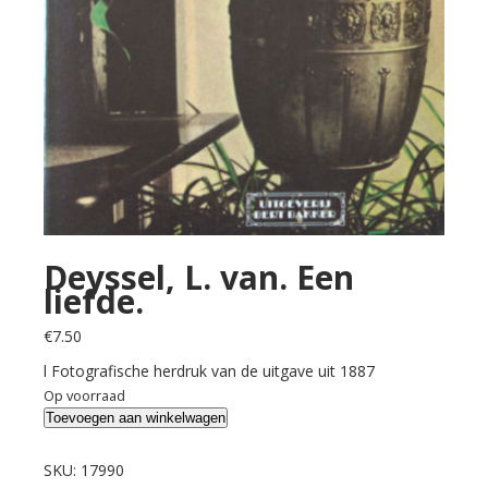
Deyssel, L. van. Een
liefde.
€
7.50
l Fotografische herdruk van de uitgave uit 1887
Op voorraad
Deyssel,
Toevoegen aan winkelwagen
L.
van.
SKU:
17990