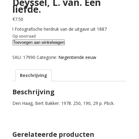
Deyssel, L. van. Een
liefde.
€
7.50
l Fotografische herdruk van de uitgave uit 1887
Op voorraad
Deyssel,
Toevoegen aan winkelwagen
L.
van.
SKU:
17990
Categorie:
Negentiende eeuw
Een
liefde.
Beschrijving
aantal
Beschrijving
Den Haag, Bert Bakker. 1978. 250, 190, 29 p. Pbck.
Gerelateerde producten