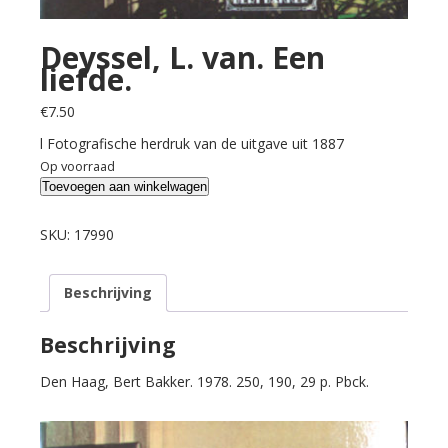
Deyssel, L. van. Een
liefde.
€
7.50
l Fotografische herdruk van de uitgave uit 1887
Op voorraad
Deyssel,
Toevoegen aan winkelwagen
L.
van.
SKU:
17990
Een
liefde.
Beschrijving
aantal
Beschrijving
Den Haag, Bert Bakker. 1978. 250, 190, 29 p. Pbck.