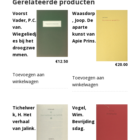
Gerelateerde producten
Voorst
Waasdorp
Vader, P.C.
, Joop. De
van.
aparte
Wiegeliedj
kunst van
es bij het
Apie Prins.
droogzwe
mmen.
€
12.50
€
20.00
Toevoegen aan
Toevoegen aan
winkelwagen
winkelwagen
Tichelwer
Vogel,
k, H. Het
Wim.
verhaal
Bevrijding
van Jalink.
sdag.