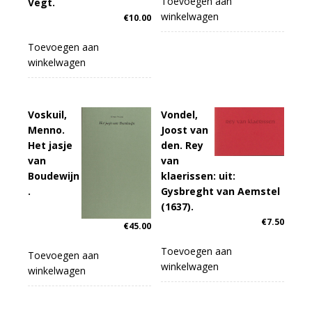
Toevoegen aan
Vegt.
winkelwagen
€
10.00
Toevoegen aan
winkelwagen
Voskuil,
Vondel,
Menno.
Joost van
Het jasje
den. Rey
van
van
Boudewijn
klaerissen: uit:
.
Gysbreght van Aemstel
(1637).
€
7.50
€
45.00
Toevoegen aan
Toevoegen aan
winkelwagen
winkelwagen