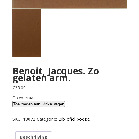
Benoit, Jacques. Zo
gelaten arm.
€
25.00
Op voorraad
Benoit,
Toevoegen aan winkelwagen
Jacques.
Zo
SKU:
18072
Categorie:
Bibliofiel poëzie
gelaten
arm.
Beschrijving
aantal