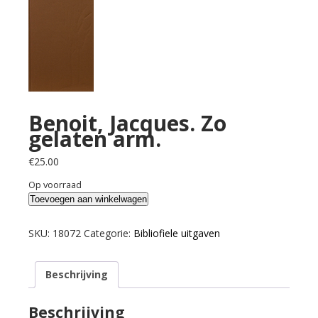
Benoit, Jacques. Zo
gelaten arm.
€
25.00
Op voorraad
Benoit,
Toevoegen aan winkelwagen
Jacques.
Zo
SKU:
18072
Categorie:
Bibliofiele uitgaven
gelaten
arm.
Beschrijving
aantal
Beschrijving