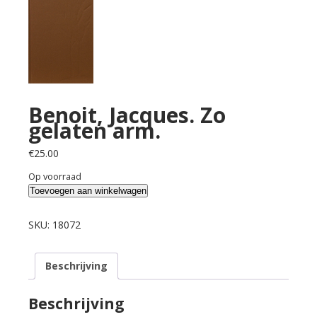
Benoit, Jacques. Zo
gelaten arm.
€
25.00
Op voorraad
Benoit,
Toevoegen aan winkelwagen
Jacques.
Zo
SKU:
18072
gelaten
arm.
Beschrijving
aantal
Beschrijving