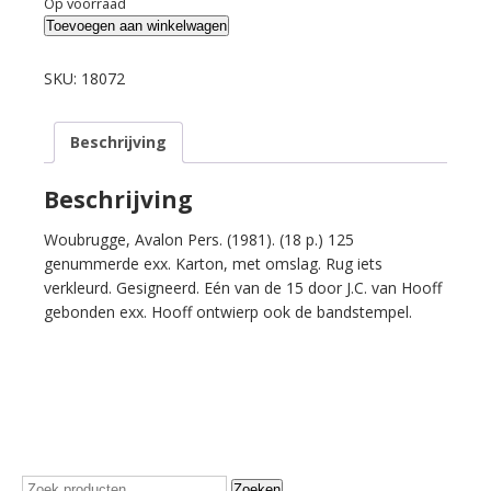
Op voorraad
Benoit,
Toevoegen aan winkelwagen
Jacques.
Zo
SKU:
18072
gelaten
arm.
Beschrijving
aantal
Beschrijving
Woubrugge, Avalon Pers. (1981). (18 p.) 125
genummerde exx. Karton, met omslag. Rug iets
verkleurd. Gesigneerd. Eén van de 15 door J.C. van Hooff
gebonden exx. Hooff ontwierp ook de bandstempel.
Zoeken
Zoeken