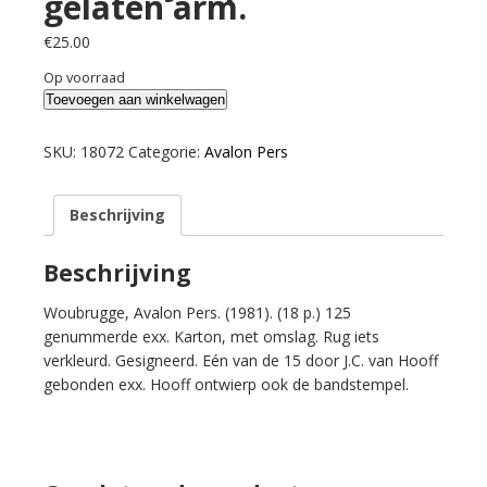
gelaten arm.
€
25.00
Op voorraad
Benoit,
Toevoegen aan winkelwagen
Jacques.
Zo
SKU:
18072
Categorie:
Avalon Pers
gelaten
arm.
Beschrijving
aantal
Beschrijving
Woubrugge, Avalon Pers. (1981). (18 p.) 125
genummerde exx. Karton, met omslag. Rug iets
verkleurd. Gesigneerd. Eén van de 15 door J.C. van Hooff
gebonden exx. Hooff ontwierp ook de bandstempel.