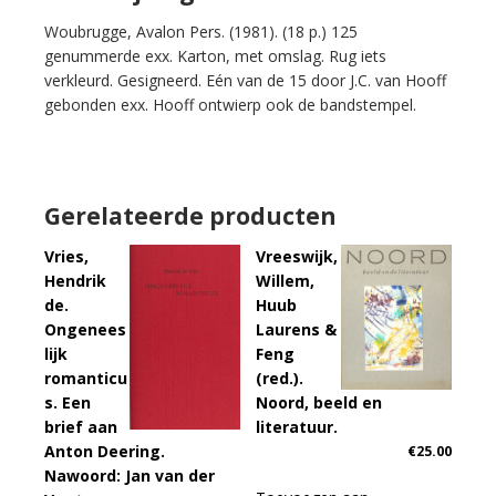
Woubrugge, Avalon Pers. (1981). (18 p.) 125
genummerde exx. Karton, met omslag. Rug iets
verkleurd. Gesigneerd. Eén van de 15 door J.C. van Hooff
gebonden exx. Hooff ontwierp ook de bandstempel.
Gerelateerde producten
Vries,
Vreeswijk,
Hendrik
Willem,
de.
Huub
Ongenees
Laurens &
lijk
Feng
romanticu
(red.).
s. Een
Noord, beeld en
brief aan
literatuur.
Anton Deering.
€
25.00
Nawoord: Jan van der