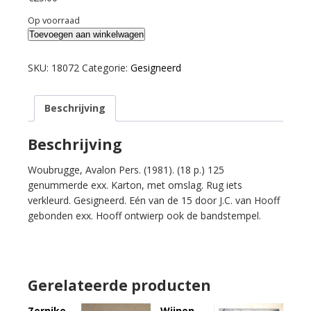
Op voorraad
Benoit,
Toevoegen aan winkelwagen
Jacques.
Zo
SKU:
18072
Categorie:
Gesigneerd
gelaten
arm.
Beschrijving
aantal
Beschrijving
Woubrugge, Avalon Pers. (1981). (18 p.) 125
genummerde exx. Karton, met omslag. Rug iets
verkleurd. Gesigneerd. Eén van de 15 door J.C. van Hooff
gebonden exx. Hooff ontwierp ook de bandstempel.
Gerelateerde producten
Zernike,
Wijnen,