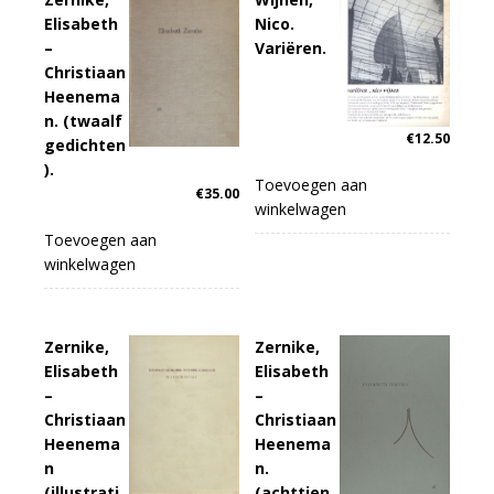
Elisabeth
Nico.
–
Variëren.
Christiaan
Heenema
n. (twaalf
€
12.50
gedichten
).
Toevoegen aan
€
35.00
winkelwagen
Toevoegen aan
winkelwagen
Zernike,
Zernike,
Elisabeth
Elisabeth
–
–
Christiaan
Christiaan
Heenema
Heenema
n
n.
(illustrati
(achttien