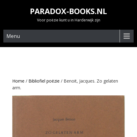
Skip
PARADOX-BOOKS.NL
to
content
Voor poëzie kunt u in Harderwijk zijn
Menu
Home
/
Bibliofiel poëzie
/ Benoit, Jacques. Zo gelaten
arm.