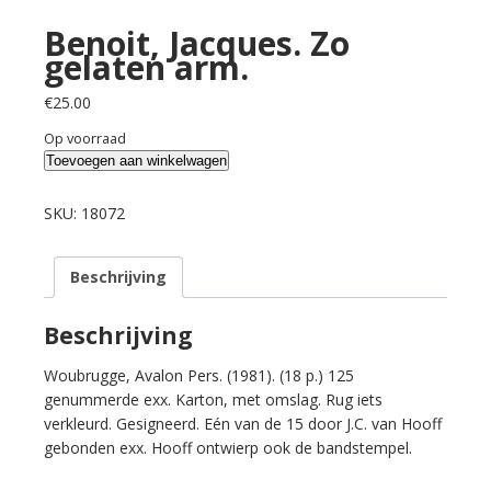
Benoit, Jacques. Zo
gelaten arm.
€
25.00
Op voorraad
Benoit,
Toevoegen aan winkelwagen
Jacques.
Zo
SKU:
18072
gelaten
arm.
Beschrijving
aantal
Beschrijving
Woubrugge, Avalon Pers. (1981). (18 p.) 125
genummerde exx. Karton, met omslag. Rug iets
verkleurd. Gesigneerd. Eén van de 15 door J.C. van Hooff
gebonden exx. Hooff ontwierp ook de bandstempel.