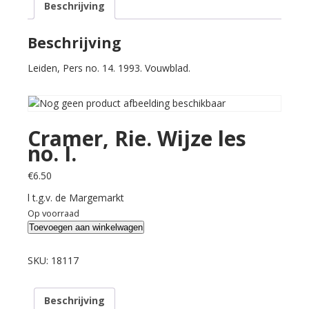
Beschrijving
I.
aantal
Beschrijving
Leiden, Pers no. 14. 1993. Vouwblad.
Cramer, Rie. Wijze les
no. I.
€
6.50
l t.g.v. de Margemarkt
Op voorraad
Cramer,
Toevoegen aan winkelwagen
Rie.
Wijze
SKU:
18117
les
no.
Beschrijving
I.