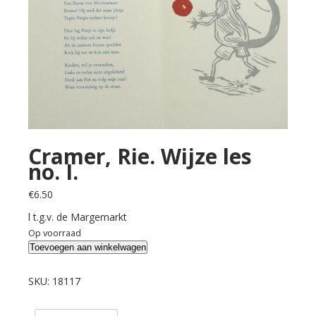
Cramer, Rie. Wijze les
no. I.
€
6.50
l t.g.v. de Margemarkt
Op voorraad
Cramer,
Toevoegen aan winkelwagen
Rie.
Wijze
SKU:
18117
les
no.