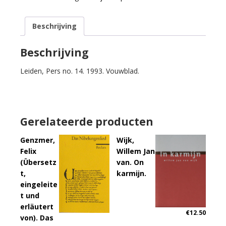
les
no.
Beschrijving
I.
aantal
Beschrijving
Leiden, Pers no. 14. 1993. Vouwblad.
Gerelateerde producten
Genzmer,
Wijk,
Felix
Willem Jan
(Übersetz
van. On
t,
karmijn.
eingeleite
t und
erläutert
€
12.50
von). Das