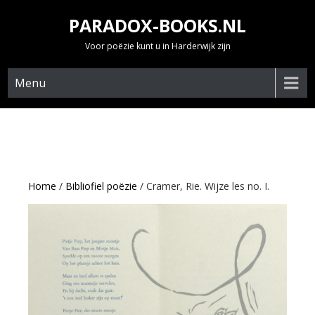
Skip
PARADOX-BOOKS.NL
to
content
Voor poëzie kunt u in Harderwijk zijn
Menu
Home
/
Bibliofiel poëzie
/ Cramer, Rie. Wijze les no. I.