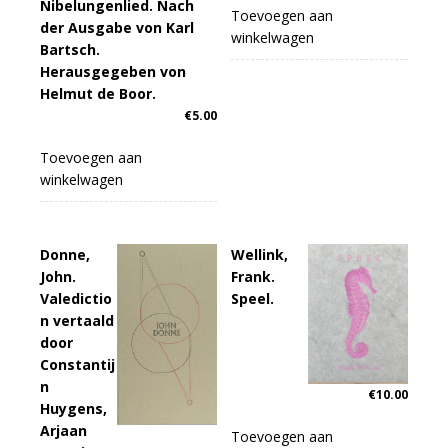
Nibelungenlied. Nach
Toevoegen aan
der Ausgabe von Karl
winkelwagen
Bartsch.
Herausgegeben von
Helmut de Boor.
€
5.00
Toevoegen aan
winkelwagen
Donne,
Wellink,
John.
Frank.
Valedictio
Speel.
n vertaald
door
Constantij
n
€
10.00
Huygens,
Arjaan
Toevoegen aan