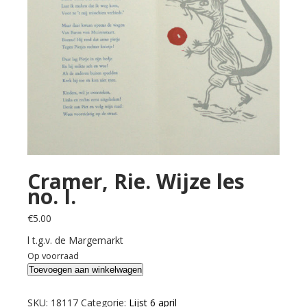
Cramer, Rie. Wijze les
no. I.
€
5.00
l t.g.v. de Margemarkt
Op voorraad
Cramer,
Toevoegen aan winkelwagen
Rie.
Wijze
SKU:
18117
Categorie:
Lijst 6 april