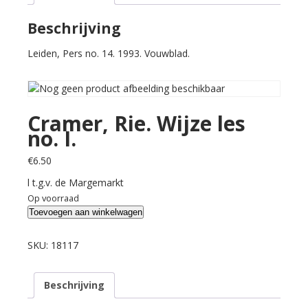
aantal
Beschrijving
Leiden, Pers no. 14. 1993. Vouwblad.
Cramer, Rie. Wijze les
no. I.
€
6.50
l t.g.v. de Margemarkt
Op voorraad
Cramer,
Toevoegen aan winkelwagen
Rie.
Wijze
SKU:
18117
les
no.
Beschrijving
I.
aantal