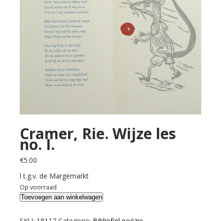
Cramer, Rie. Wijze les
no. I.
€
5.00
l t.g.v. de Margemarkt
Op voorraad
Cramer,
Toevoegen aan winkelwagen
Rie.
Wijze
SKU:
18117
Categorie:
Bibliofiel poëzie