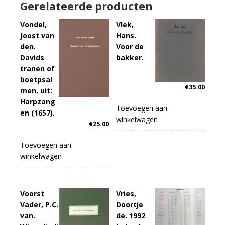
Gerelateerde producten
Vondel,
Vlek,
Joost van
Hans.
den.
Voor de
Davids
bakker.
tranen of
boetpsal
€
35.00
men, uit:
Harpzang
Toevoegen aan
en (1657).
winkelwagen
€
25.00
Toevoegen aan
winkelwagen
Voorst
Vries,
Vader, P.C.
Doortje
van.
de. 1992