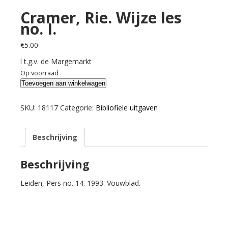
Cramer, Rie. Wijze les
no. I.
€
5.00
l t.g.v. de Margemarkt
Op voorraad
Cramer,
Toevoegen aan winkelwagen
Rie.
Wijze
SKU:
18117
Categorie:
Bibliofiele uitgaven
les
no.
Beschrijving
I.
aantal
Beschrijving
Leiden, Pers no. 14. 1993. Vouwblad.