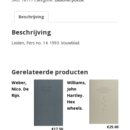
les
no.
Beschrijving
I.
aantal
Beschrijving
Leiden, Pers no. 14. 1993. Vouwblad.
Gerelateerde producten
Weber,
Williams,
Nico. De
John
Rijn.
Hartley.
Hex
wheels.
€
25.00
€
17.50