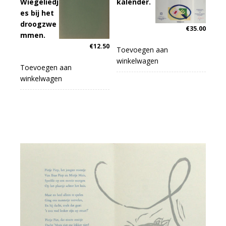
Wiegeliedj
kalender.
es bij het
droogzwe
€
35.00
mmen.
€
12.50
Toevoegen aan
winkelwagen
Toevoegen aan
winkelwagen