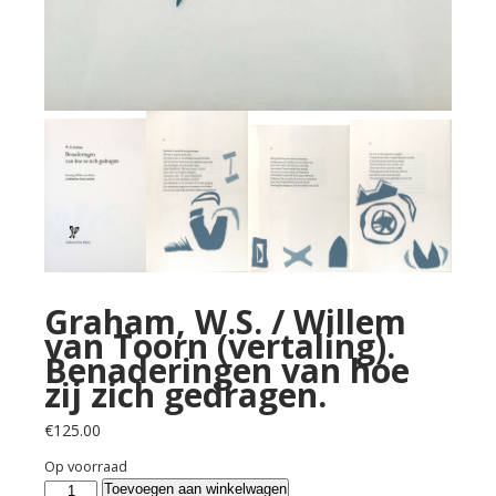
Graham, W.S. / Willem
van Toorn (vertaling).
Benaderingen van hoe
zij zich gedragen.
€
125.00
Op voorraad
Graham,
Toevoegen aan winkelwagen