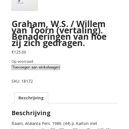
Graham, W.S. / Willem
van Toorn (vertaling).
Benaderingen van hoe
zij zich gedragen.
€
125.00
Op voorraad
Graham,
Toevoegen aan winkelwagen
W.S.
/
SKU:
18172
Willem
van
Beschrijving
Toorn
(vertaling).
Benaderingen
Beschrijving
van
Baarn, Atalanta Pers. 1986. (44) p. Karton met
hoe