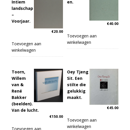
Intiem
en.
landschap
–
Voorjaar.
€
40.00
€
20.00
Toevoegen aan
winkelwagen
Toevoegen aan
winkelwagen
Toorn,
Oey Tjeng
Willem
Sit. Een
van &
stilte die
René
gelukkig
Bakker
maakt.
(beelden).
€
45.00
Van de lucht.
€
150.00
Toevoegen aan
winkelwagen
Toevoegen aan