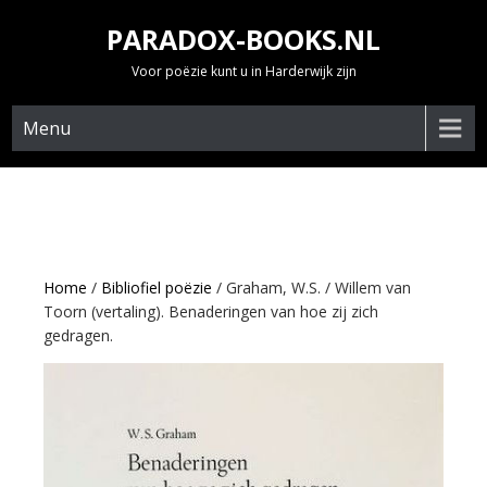
Skip
PARADOX-BOOKS.NL
to
content
Voor poëzie kunt u in Harderwijk zijn
Menu
Home
/
Bibliofiel poëzie
/ Graham, W.S. / Willem van
Toorn (vertaling). Benaderingen van hoe zij zich
gedragen.