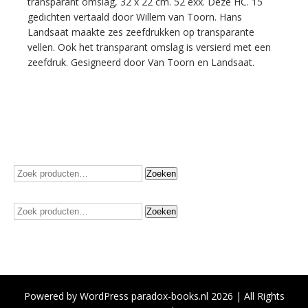
transparant omslag, 32 x 22 cm. 52 exx. Deze HC. 15
zij
gedichten vertaald door Willem van Toorn. Hans
zich
Landsaat maakte zes zeefdrukken op transparante
gedragen.
vellen. Ook het transparant omslag is versierd met een
aantal
zeefdruk. Gesigneerd door Van Toorn en Landsaat.
Zoeken
Zoeken
naar:
Zoeken
Zoeken
naar:
Powered by WordPress paradox-books.nl 2026 | All Rights