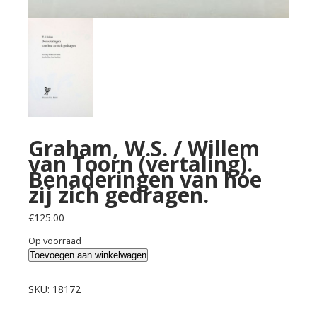
Graham, W.S. / Willem
van Toorn (vertaling).
Benaderingen van hoe
zij zich gedragen.
€
125.00
Op voorraad
Graham,
Toevoegen aan winkelwagen
W.S.
/
SKU:
18172
Willem