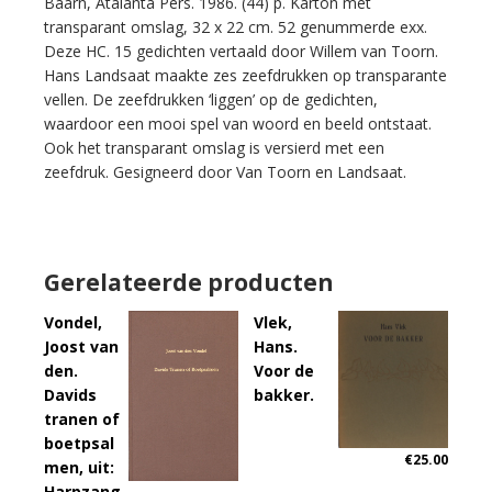
Baarn, Atalanta Pers. 1986. (44) p. Karton met
hoe
transparant omslag, 32 x 22 cm. 52 genummerde exx.
zij
Deze HC. 15 gedichten vertaald door Willem van Toorn.
zich
Hans Landsaat maakte zes zeefdrukken op transparante
gedragen.
vellen. De zeefdrukken ‘liggen’ op de gedichten,
aantal
waardoor een mooi spel van woord en beeld ontstaat.
Ook het transparant omslag is versierd met een
zeefdruk. Gesigneerd door Van Toorn en Landsaat.
Gerelateerde producten
Vondel,
Vlek,
Joost van
Hans.
den.
Voor de
Davids
bakker.
tranen of
boetpsal
€
25.00
men, uit:
Harpzang