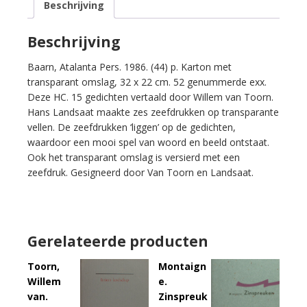
Beschrijving
Toorn
(vertaling).
Benaderingen
Beschrijving
van
Baarn, Atalanta Pers. 1986. (44) p. Karton met
hoe
transparant omslag, 32 x 22 cm. 52 genummerde exx.
zij
Deze HC. 15 gedichten vertaald door Willem van Toorn.
zich
Hans Landsaat maakte zes zeefdrukken op transparante
gedragen.
vellen. De zeefdrukken ‘liggen’ op de gedichten,
aantal
waardoor een mooi spel van woord en beeld ontstaat.
Ook het transparant omslag is versierd met een
zeefdruk. Gesigneerd door Van Toorn en Landsaat.
Gerelateerde producten
Toorn,
Montaign
Willem
e.
van.
Zinspreuk