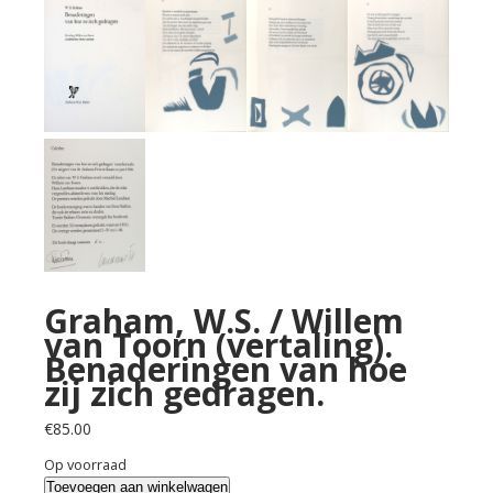
Graham, W.S. / Willem
van Toorn (vertaling).
Benaderingen van hoe
zij zich gedragen.
€
85.00
Op voorraad
Graham,
Toevoegen aan winkelwagen