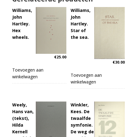
Williams,
Williams,
John
John
Hartley.
Hartley.
Hex
Star of
wheels.
the sea.
€
25.00
€
30.00
Toevoegen aan
Toevoegen aan
winkelwagen
winkelwagen
Weely,
Winkler,
Hans van,
Kees. De
(tekst),
twaalfde
Hilda
symfonie.
Kernell
De weg de