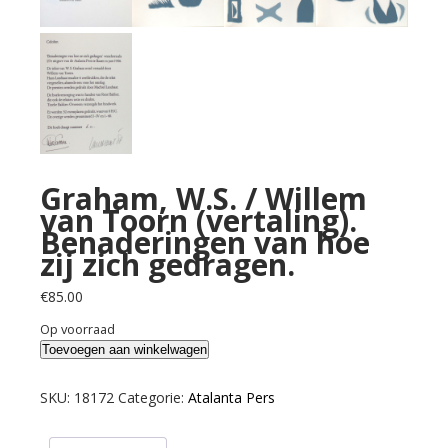
Graham, W.S. / Willem
van Toorn (vertaling).
Benaderingen van hoe
zij zich gedragen.
€
85.00
Op voorraad
Graham,
Toevoegen aan winkelwagen
W.S.
/
SKU:
18172
Categorie:
Atalanta Pers
Willem
van