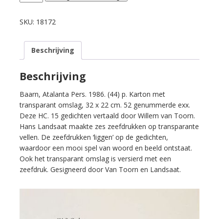
W.S.
/
SKU:
18172
Willem
van
Beschrijving
Toorn
(vertaling).
Benaderingen
Beschrijving
van
hoe
Baarn, Atalanta Pers. 1986. (44) p. Karton met
zij
transparant omslag, 32 x 22 cm. 52 genummerde exx.
zich
Deze HC. 15 gedichten vertaald door Willem van Toorn.
gedragen.
Hans Landsaat maakte zes zeefdrukken op transparante
aantal
vellen. De zeefdrukken ‘liggen’ op de gedichten,
waardoor een mooi spel van woord en beeld ontstaat.
Ook het transparant omslag is versierd met een
zeefdruk. Gesigneerd door Van Toorn en Landsaat.