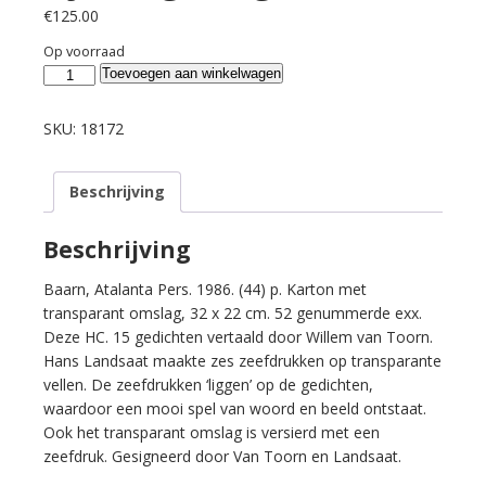
€
125.00
Op voorraad
Graham,
Toevoegen aan winkelwagen
W.S.
/
SKU:
18172
Willem
van
Beschrijving
Toorn
(vertaling).
Benaderingen
Beschrijving
van
hoe
Baarn, Atalanta Pers. 1986. (44) p. Karton met
zij
transparant omslag, 32 x 22 cm. 52 genummerde exx.
zich
Deze HC. 15 gedichten vertaald door Willem van Toorn.
gedragen.
Hans Landsaat maakte zes zeefdrukken op transparante
aantal
vellen. De zeefdrukken ‘liggen’ op de gedichten,
waardoor een mooi spel van woord en beeld ontstaat.
Ook het transparant omslag is versierd met een
zeefdruk. Gesigneerd door Van Toorn en Landsaat.