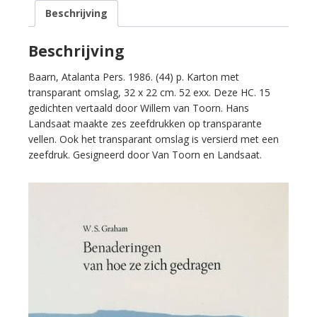
van
Beschrijving
Toorn
(vertaling).
Benaderingen
Beschrijving
van
Baarn, Atalanta Pers. 1986. (44) p. Karton met
hoe
transparant omslag, 32 x 22 cm. 52 exx. Deze HC. 15
zij
gedichten vertaald door Willem van Toorn. Hans
zich
Landsaat maakte zes zeefdrukken op transparante
gedragen.
vellen. Ook het transparant omslag is versierd met een
aantal
zeefdruk. Gesigneerd door Van Toorn en Landsaat.