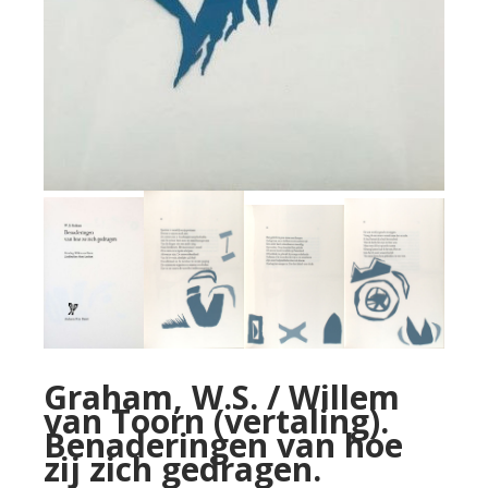
Graham, W.S. / Willem
van Toorn (vertaling).
Benaderingen van hoe
zij zich gedragen.