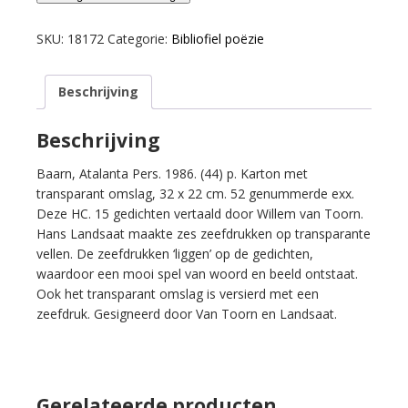
W.S.
/
SKU:
18172
Categorie:
Bibliofiel poëzie
Willem
van
Beschrijving
Toorn
(vertaling).
Benaderingen
Beschrijving
van
Baarn, Atalanta Pers. 1986. (44) p. Karton met
hoe
transparant omslag, 32 x 22 cm. 52 genummerde exx.
zij
Deze HC. 15 gedichten vertaald door Willem van Toorn.
zich
Hans Landsaat maakte zes zeefdrukken op transparante
gedragen.
vellen. De zeefdrukken ‘liggen’ op de gedichten,
aantal
waardoor een mooi spel van woord en beeld ontstaat.
Ook het transparant omslag is versierd met een
zeefdruk. Gesigneerd door Van Toorn en Landsaat.
Gerelateerde producten