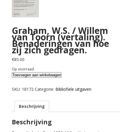
Graham, W.S. / Willem
van Toorn (vertaling).
Benaderingen van hoe
zij zich gedragen.
€
85.00
Op voorraad
Graham,
Toevoegen aan winkelwagen
W.S.
/
SKU:
18172
Categorie:
Bibliofiele uitgaven
Willem
van
Beschrijving
Toorn
(vertaling).
Benaderingen
Beschrijving
van