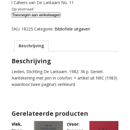
l Cahiers van De Lantaarn No. 11
Op voorraad
Xodasevic,
Toevoegen aan winkelwagen
Vlasislav.
Gedichten.
SKU:
18225
Categorie:
Bibliofiele uitgaven
aantal
Beschrijving
Beschrijving
Leiden, Stichting De Lantaarn. 1982. 36 p. Geniet.
Aantekening met pen in colofon. + artikel uit NRC (1983)
waardoor twee pagina’s verkleurd.
Gerelateerde producten
Vlek,
(Voor: