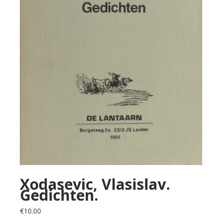
Xodasevic, Vlasislav.
Gedichten.
€
10.00