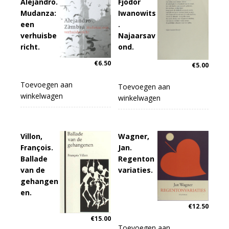
Alejandro.
Fjodor
Mudanza:
Iwanowits
een
.
verhuisbe
Najaarsav
richt.
ond.
€
6.50
€
5.00
Toevoegen aan
Toevoegen aan
winkelwagen
winkelwagen
Villon,
Wagner,
François.
Jan.
Ballade
Regenton
van de
variaties.
gehangen
en.
€
12.50
€
15.00
Toevoegen aan