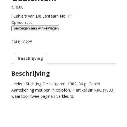
€
10.00
l Cahiers van De Lantaarn No. 11
Op voorraad
Xodasevic,
Toevoegen aan winkelwagen
Vlasislav.
Gedichten.
SKU:
18225
aantal
Beschrijving
Beschrijving
Leiden, Stichting De Lantaarn. 1982. 36 p. Geniet.
Aantekening met pen in colofon. + artikel uit NRC (1983)
waardoor twee pagina’s verkleurd.