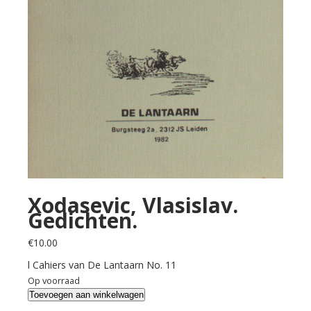
Xodasevic, Vlasislav.
Gedichten.
€
10.00
l Cahiers van De Lantaarn No. 11
Op voorraad
Xodasevic,
Toevoegen aan winkelwagen
Vlasislav.