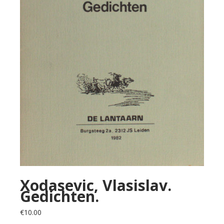
Xodasevic, Vlasislav.
Gedichten.
€
10.00