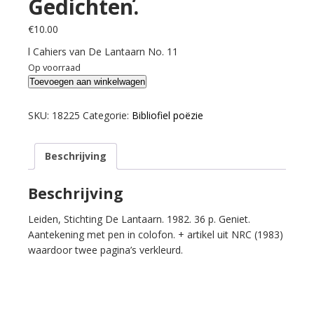
Gedichten.
€
10.00
l Cahiers van De Lantaarn No. 11
Op voorraad
Xodasevic,
Toevoegen aan winkelwagen
Vlasislav.
Gedichten.
SKU:
18225
Categorie:
Bibliofiel poëzie
aantal
Beschrijving
Beschrijving
Leiden, Stichting De Lantaarn. 1982. 36 p. Geniet.
Aantekening met pen in colofon. + artikel uit NRC (1983)
waardoor twee pagina’s verkleurd.