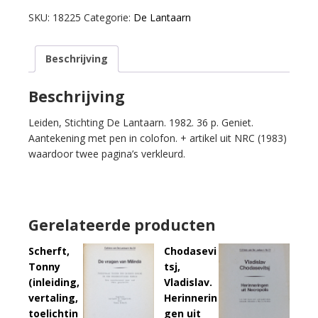
Gedichten.
SKU:
18225
Categorie:
De Lantaarn
aantal
Beschrijving
Beschrijving
Leiden, Stichting De Lantaarn. 1982. 36 p. Geniet.
Aantekening met pen in colofon. + artikel uit NRC (1983)
waardoor twee pagina’s verkleurd.
Gerelateerde producten
Scherft,
Chodasevi
Tonny
tsj,
(inleiding,
Vladislav.
vertaling,
Herinnerin
toelichtin
gen uit