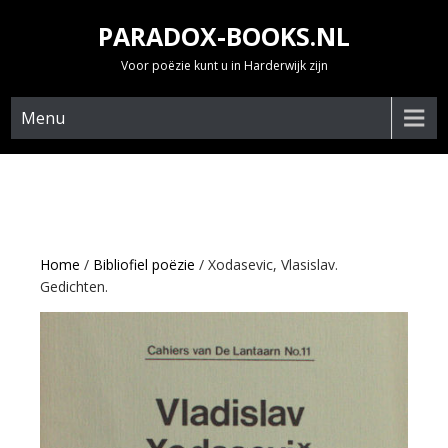
Skip
PARADOX-BOOKS.NL
to
content
Voor poëzie kunt u in Harderwijk zijn
Menu
Home
/
Bibliofiel poëzie
/ Xodasevic, Vlasislav.
Gedichten.