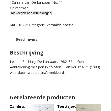
l Cahiers van De Lantaarn No. 11
Op voorraad
Xodasevic,
Toevoegen aan winkelwagen
Vlasislav.
Gedichten.
SKU:
18225
Categorie:
Vertaalde poëzie
aantal
Beschrijving
Beschrijving
Leiden, Stichting De Lantaarn. 1982. 36 p. Geniet.
Aantekening met pen in colofon. + artikel uit NRC (1983)
waardoor twee pagina’s verkleurd.
Gerelateerde producten
Zambra,
Toettsjev,