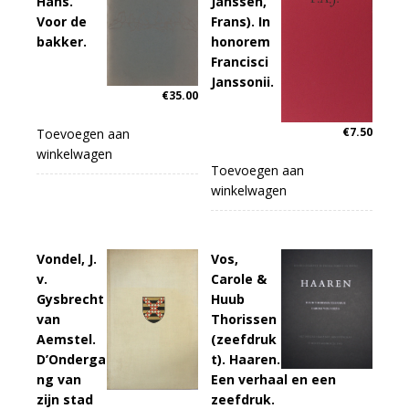
Hans.
Janssen,
Voor de
Frans). In
bakker.
honorem
Francisci
Janssonii.
€
35.00
€
7.50
Toevoegen aan
winkelwagen
Toevoegen aan
winkelwagen
Vondel, J.
Vos,
v.
Carole &
Gysbrecht
Huub
van
Thorissen
Aemstel.
(zeefdruk
D’Onderga
t). Haaren.
ng van
Een verhaal en een
zijn stad
zeefdruk.