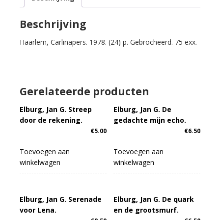
zevensnaar.
aantal
Beschrijving
Haarlem, Carlinapers. 1978. (24) p. Gebrocheerd. 75 exx.
Gerelateerde producten
Elburg, Jan G. Streep
Elburg, Jan G. De
door de rekening.
gedachte mijn echo.
€
5.00
€
6.50
Toevoegen aan
Toevoegen aan
winkelwagen
winkelwagen
Elburg, Jan G. Serenade
Elburg, Jan G. De quark
voor Lena.
en de grootsmurf.