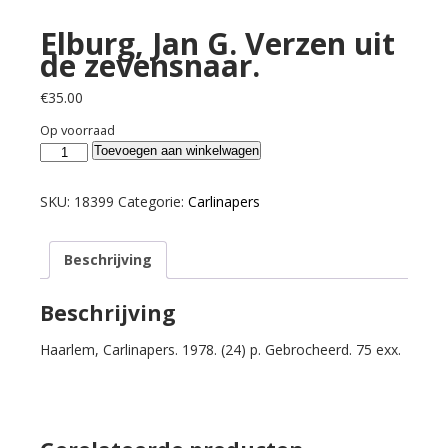
Elburg, Jan G. Verzen uit
de zevensnaar.
€
35.00
Op voorraad
Elburg,
Toevoegen aan winkelwagen
Jan
G.
SKU:
18399
Categorie:
Carlinapers
Verzen
uit
Beschrijving
de
zevensnaar.
aantal
Beschrijving
Haarlem, Carlinapers. 1978. (24) p. Gebrocheerd. 75 exx.