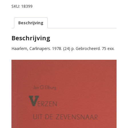
G.
SKU:
18399
Verzen
uit
Beschrijving
de
zevensnaar.
aantal
Beschrijving
Haarlem, Carlinapers. 1978. (24) p. Gebrocheerd. 75 exx.