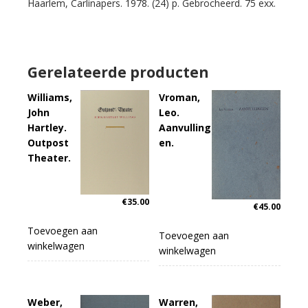
Haarlem, Carlinapers. 1978. (24) p. Gebrocheerd. 75 exx.
Gerelateerde producten
Williams,
Vroman,
John
Leo.
Hartley.
Aanvulling
Outpost
en.
Theater.
€
35.00
€
45.00
Toevoegen aan
Toevoegen aan
winkelwagen
winkelwagen
Weber,
Warren,