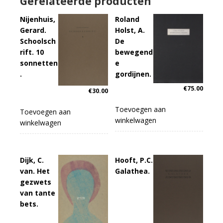
Gerelateerde producten
Nijenhuis,
Roland
Gerard.
Holst, A.
Schoolsch
De
rift. 10
bewegend
sonnetten
e
.
gordijnen.
€
75.00
€
30.00
Toevoegen aan
Toevoegen aan
winkelwagen
winkelwagen
Dijk, C.
Hooft, P.C.
van. Het
Galathea.
gezwets
van tante
bets.