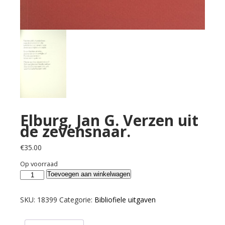
Elburg, Jan G. Verzen uit
de zevensnaar.
€
35.00
Op voorraad
Elburg,
Toevoegen aan winkelwagen
Jan
G.
SKU:
18399
Categorie:
Bibliofiele uitgaven
Verzen
uit