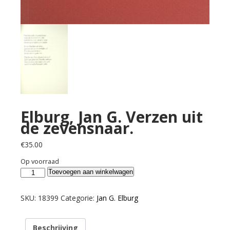
Elburg, Jan G. Verzen uit
de zevensnaar.
€
35.00
Op voorraad
Elburg,
Toevoegen aan winkelwagen
Jan
G.
SKU:
18399
Categorie:
Jan G. Elburg
Verzen
uit
Beschrijving
de