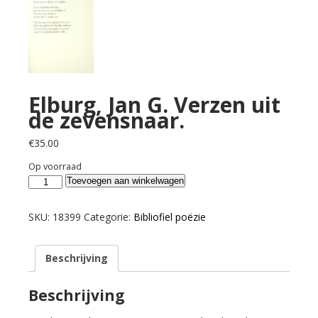
Elburg, Jan G. Verzen uit
de zevensnaar.
€
35.00
Op voorraad
Elburg,
Toevoegen aan winkelwagen
Jan
G.
SKU:
18399
Categorie:
Bibliofiel poëzie
Verzen
uit
Beschrijving
de
zevensnaar.
aantal
Beschrijving