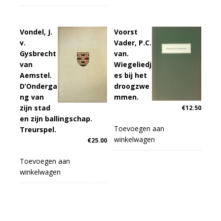
Vondel, J.
Voorst
v.
Vader, P.C.
Gysbrecht
van.
van
Wiegeliedj
Aemstel.
es bij het
D’Onderga
droogzwe
ng van
mmen.
zijn stad
€
12.50
en zijn ballingschap.
Toevoegen aan
Treurspel.
winkelwagen
€
25.00
Toevoegen aan
winkelwagen