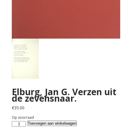
Elburg, Jan G. Verzen uit
de zevensnaar.
€
35.00
Op voorraad
Elburg,
Toevoegen aan winkelwagen
Jan