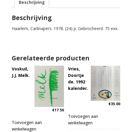
Beschrijving
de
zevensnaar.
aantal
Beschrijving
Haarlem, Carlinapers. 1978. (24) p. Gebrocheerd. 75 exx.
Gerelateerde producten
Voskuil,
Vries,
J.J. Melk.
Doortje
de. 1992
kalender.
€
35.00
€
17.50
Toevoegen aan
Toevoegen aan
winkelwagen
winkelwagen