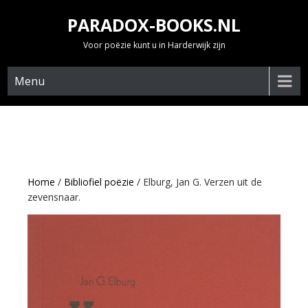
Skip
PARADOX-BOOKS.NL
to
content
Voor poëzie kunt u in Harderwijk zijn
Menu
Home
/
Bibliofiel poëzie
/ Elburg, Jan G. Verzen uit de
zevensnaar.