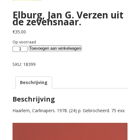
Elburg, Jan G. Verzen uit
de zevensnaar.
€
35.00
Op voorraad
Elburg,
Toevoegen aan winkelwagen
Jan
G.
SKU:
18399
Verzen
uit
Beschrijving
de
zevensnaar.
aantal
Beschrijving
Haarlem, Carlinapers. 1978. (24) p. Gebrocheerd. 75 exx.