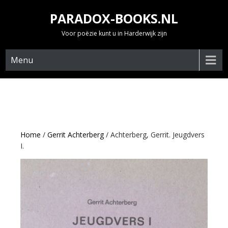
Skip
PARADOX-BOOKS.NL
to
content
Voor poëzie kunt u in Harderwijk zijn
Menu
Home
/
Gerrit Achterberg
/ Achterberg, Gerrit. Jeugdvers
I.