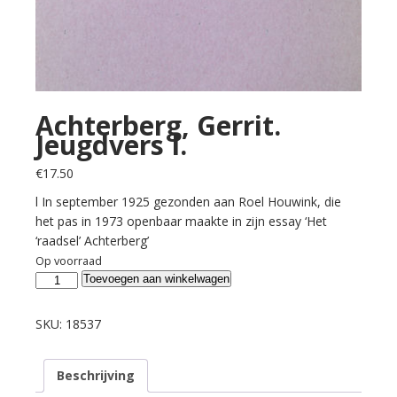
Achterberg, Gerrit.
Jeugdvers I.
€
17.50
l In september 1925 gezonden aan Roel Houwink, die
het pas in 1973 openbaar maakte in zijn essay ‘Het
‘raadsel’ Achterberg’
Op voorraad
Achterberg,
Toevoegen aan winkelwagen
Gerrit.
Jeugdvers
SKU:
18537
I.
aantal
Beschrijving