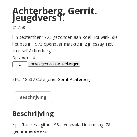
Achterberg, Gerrit.
Jeugdvers I.
€
17.50
l In september 1925 gezonden aan Roel Houwink, die
het pas in 1973 openbaar maakte in zijn essay ‘Het
‘raadsel’ Achterberg’
Op voorraad
Achterberg,
Toevoegen aan winkelwagen
Gerrit.
Jeugdvers
SKU:
18537
Categorie:
Gerrit Achterberg
I.
aantal
Beschrijving
Beschrijving
z.pl., Tua res agitur. 1984. Vouwblad in omslag. 78
genummerde exx.