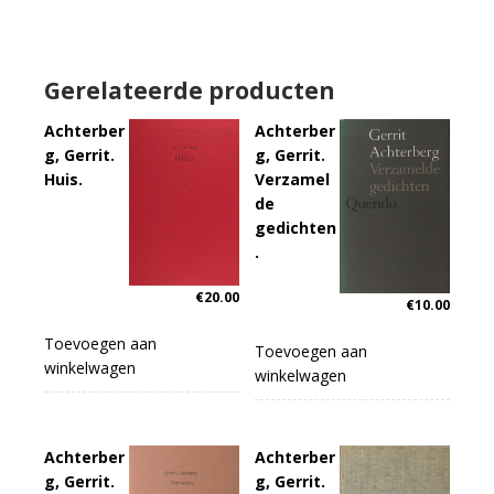
Gerelateerde producten
Achterber
Achterber
g, Gerrit.
g, Gerrit.
Huis.
Verzamel
de
gedichten
.
€
20.00
€
10.00
Toevoegen aan
Toevoegen aan
winkelwagen
winkelwagen
Achterber
Achterber
g, Gerrit.
g, Gerrit.