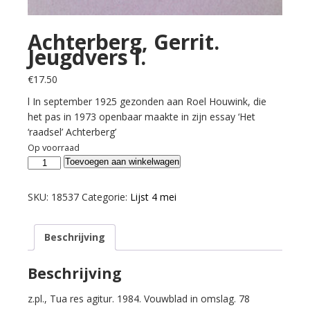
Achterberg, Gerrit.
Jeugdvers I.
€
17.50
l In september 1925 gezonden aan Roel Houwink, die
het pas in 1973 openbaar maakte in zijn essay ‘Het
‘raadsel’ Achterberg’
Op voorraad
Achterberg,
Toevoegen aan winkelwagen
Gerrit.
Jeugdvers
SKU:
18537
Categorie:
Lijst 4 mei
I.
aantal
Beschrijving
Beschrijving
z.pl., Tua res agitur. 1984. Vouwblad in omslag. 78