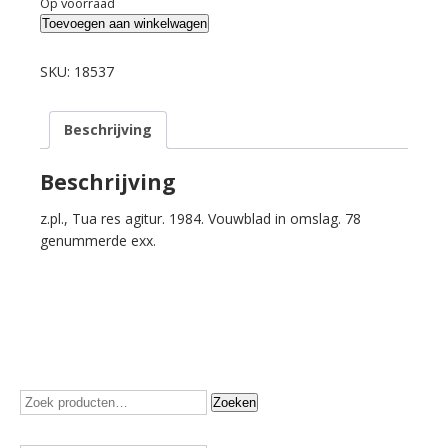
Op voorraad
Achterberg,
Toevoegen aan winkelwagen
Gerrit.
Jeugdvers
SKU:
18537
I.
aantal
Beschrijving
Beschrijving
z.pl., Tua res agitur. 1984. Vouwblad in omslag. 78
genummerde exx.
Zoeken
Zoeken
naar: