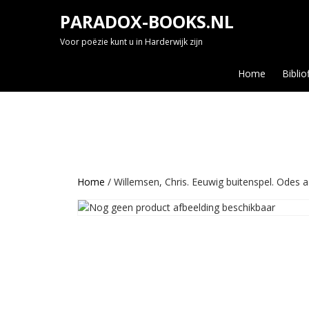
Skip
PARADOX-BOOKS.NL
to
content
Voor poëzie kunt u in Harderwijk zijn
Home
Biblio
Home
/ Willemsen, Chris. Eeuwig buitenspel. Odes a