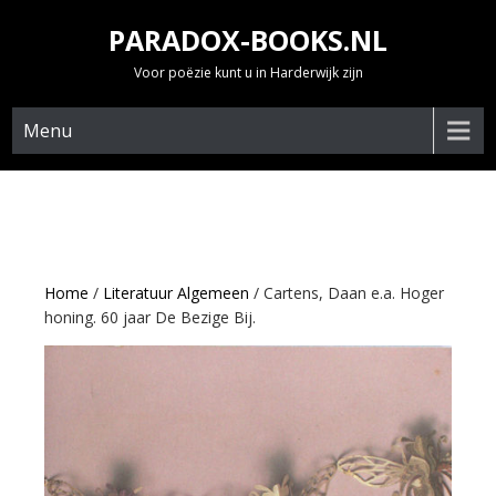
Skip
PARADOX-BOOKS.NL
to
content
Voor poëzie kunt u in Harderwijk zijn
Menu
Home
/
Literatuur Algemeen
/ Cartens, Daan e.a. Hoger
honing. 60 jaar De Bezige Bij.