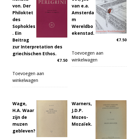
von. Der
van e.a.
Philoktet
Amsterda
des
m
Sophokles
Wereldbo
. Ein
ekenstad.
Beitrag
€
7.50
zur Interpretation des
Toevoegen aan
griechischen Ethos.
winkelwagen
€
7.50
Toevoegen aan
winkelwagen
Wage,
Warners,
H.A. Waar
J.D.P.
zijn de
Mozes-
muzen
Mozaïek.
gebleven?