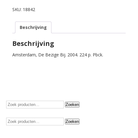
Daan
e.a.
SKU:
18842
Hoger
honing.
Beschrijving
60
jaar
De
Beschrijving
Bezige
Amsterdam, De Bezige Bij. 2004. 224 p. Pbck.
Bij.
aantal
Zoeken
Zoeken
naar:
Zoeken
Zoeken
naar: