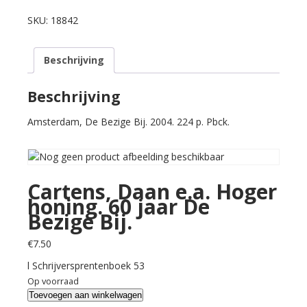
Daan
e.a.
SKU:
18842
Hoger
honing.
Beschrijving
60
jaar
De
Beschrijving
Bezige
Amsterdam, De Bezige Bij. 2004. 224 p. Pbck.
Bij.
aantal
Cartens, Daan e.a. Hoger
honing. 60 jaar De
Bezige Bij.
€
7.50
l Schrijversprentenboek 53
Op voorraad
Cartens,
Toevoegen aan winkelwagen