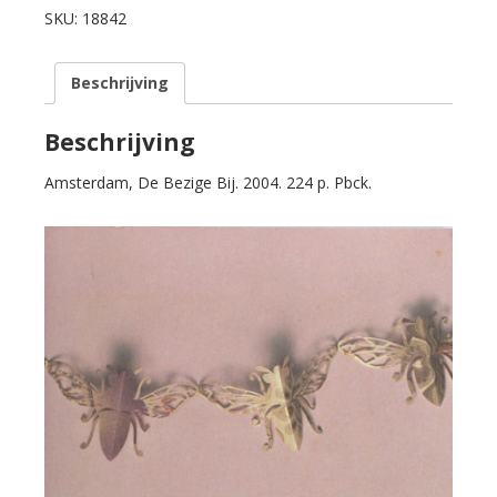
e.a.
SKU:
18842
Hoger
honing.
Beschrijving
60
jaar
De
Beschrijving
Bezige
Amsterdam, De Bezige Bij. 2004. 224 p. Pbck.
Bij.
aantal