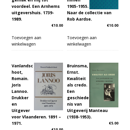
voordeel. Een Arnhems
1905-1955.
uitgevershuis. 1739-
Naar de collectie van
1989.
Rob Aardse.
€
10.00
€
10.00
Toevoegen aan
Toevoegen aan
winkelwagen
winkelwagen
Vanlandsc
Bruinsma,
hoot,
Ernst.
Romain.
Kwaliteit
Joris
als credo.
Lannoo.
Een
Drukker
geschiede
en
nis van
Uitgever
Uitgeverij Manteau
voor Vlaanderen. 1891 –
(1938-1953).
1971.
€
5.00
€
10.00