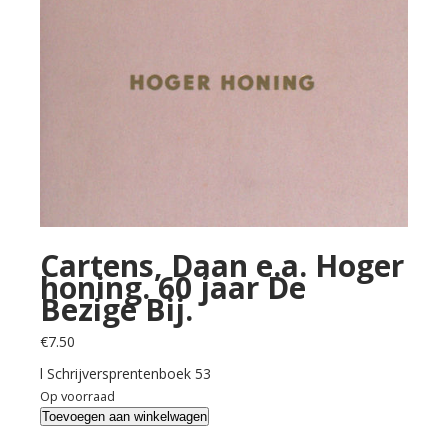
Cartens, Daan e.a. Hoger
honing. 60 jaar De
Bezige Bij.
€
7.50
l Schrijversprentenboek 53
Op voorraad
Cartens,
Toevoegen aan winkelwagen
Daan