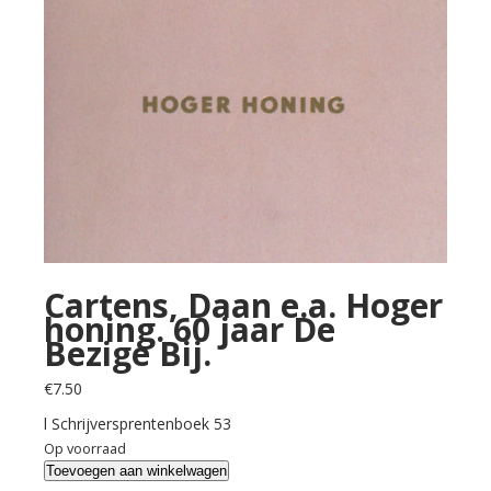
Cartens, Daan e.a. Hoger
honing. 60 jaar De
Bezige Bij.
€
7.50
l Schrijversprentenboek 53
Op voorraad
Cartens,
Toevoegen aan winkelwagen