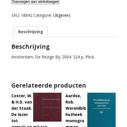
Cartens,
Toevoegen aan winkelwagen
Daan
e.a.
SKU:
18842
Categorie:
Uitgevers
Hoger
honing.
Beschrijving
60
jaar
De
Beschrijving
Bezige
Amsterdam, De Bezige Bij. 2004. 224 p. Pbck.
Bij.
aantal
Gerelateerde producten
Coster, W.
Aardse,
& H.D. van
Rob.
der Staak.
Wereldbib
De lezer
liotheek
tot
monogra
gemak en mij tot
mmen