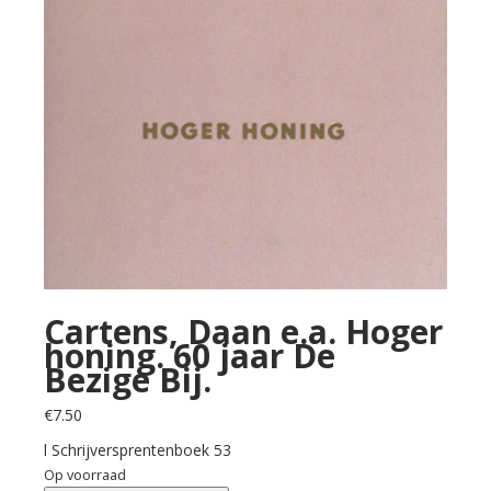
Cartens, Daan e.a. Hoger
honing. 60 jaar De
Bezige Bij.
€
7.50
l Schrijversprentenboek 53
Op voorraad