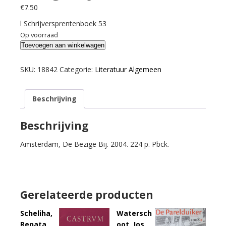
€
7.50
l Schrijversprentenboek 53
Op voorraad
Cartens,
Toevoegen aan winkelwagen
Daan
e.a.
SKU:
18842
Categorie:
Literatuur Algemeen
Hoger
honing.
Beschrijving
60
jaar
De
Beschrijving
Bezige
Amsterdam, De Bezige Bij. 2004. 224 p. Pbck.
Bij.
aantal
Gerelateerde producten
Scheliha,
Watersch
Renata
oot, Jos