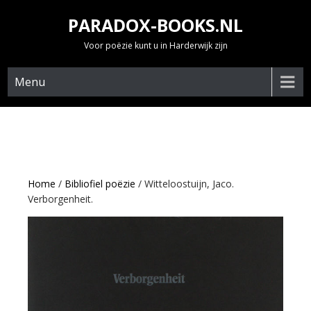
Skip
PARADOX-BOOKS.NL
to
content
Voor poëzie kunt u in Harderwijk zijn
Menu
Home
/
Bibliofiel poëzie
/ Witteloostuijn, Jaco.
Verborgenheit.