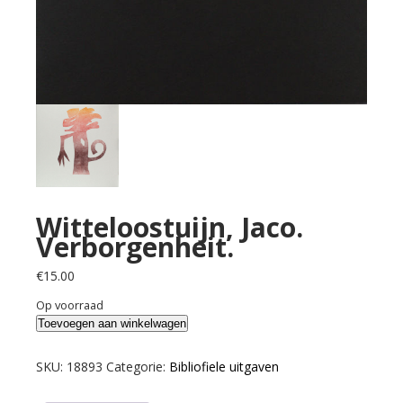
Witteloostuijn, Jaco.
Verborgenheit.
€
15.00
Op voorraad
Witteloostuijn,
Toevoegen aan winkelwagen
Jaco.
Verborgenheit.
SKU:
18893
Categorie:
Bibliofiele uitgaven
aantal