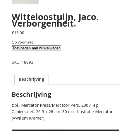
Witteloostuijn, Jaco.
Verborgenheit.
€
15.00
Op voorraad
Witteloostuijn,
Toevoegen aan winkelwagen
Jaco.
Verborgenheit.
SKU:
18893
aantal
Beschrijving
Beschrijving
z.pl., Mercator Press/Mercator Pers, 2007. 4 p.
Cahiersteek. 26,5 x 26 cm. 80 exx. Illustratie Mercator
(=Willem Kramer).