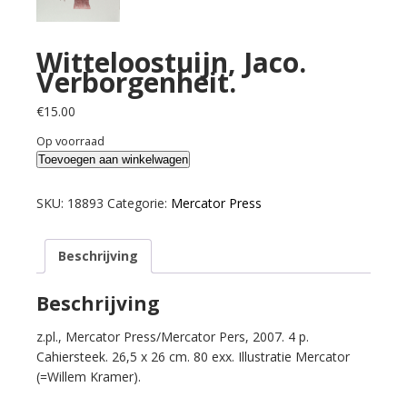
Witteloostuijn, Jaco.
Verborgenheit.
€
15.00
Op voorraad
Witteloostuijn,
Toevoegen aan winkelwagen
Jaco.
Verborgenheit.
SKU:
18893
Categorie:
Mercator Press
aantal
Beschrijving
Beschrijving
z.pl., Mercator Press/Mercator Pers, 2007. 4 p.
Cahiersteek. 26,5 x 26 cm. 80 exx. Illustratie Mercator
(=Willem Kramer).