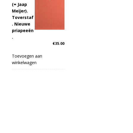
(= Jaap
Meijer).
Toverstaf
. Nieuwe
priapeeën
.
€
35.00
Toevoegen aan
winkelwagen