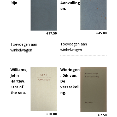
Rijn.
Aanvulling
en.
€
45.00
€
17.50
Toevoegen aan
Toevoegen aan
winkelwagen
winkelwagen
Williams,
Wieringen
John
, Dik van.
Hartley.
De
Star of
verstekeli
the sea.
ng.
€
30.00
€
7.50