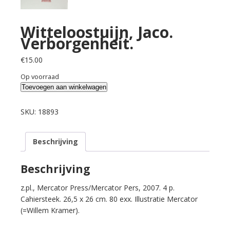
Witteloostuijn, Jaco.
Verborgenheit.
€
15.00
Op voorraad
Witteloostuijn,
Toevoegen aan winkelwagen
Jaco.
Verborgenheit.
SKU:
18893
aantal
Beschrijving
Beschrijving
z.pl., Mercator Press/Mercator Pers, 2007. 4 p.
Cahiersteek. 26,5 x 26 cm. 80 exx. Illustratie Mercator
(=Willem Kramer).