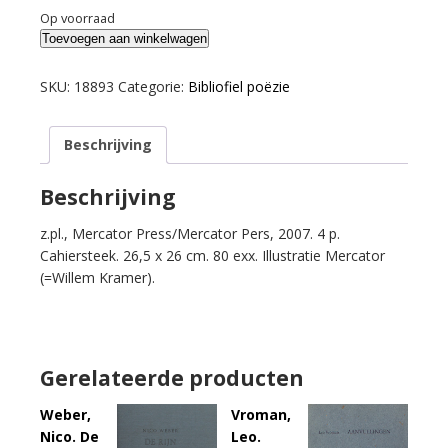
Op voorraad
Witteloostuijn,
Toevoegen aan winkelwagen
Jaco.
Verborgenheit.
SKU:
18893
Categorie:
Bibliofiel poëzie
aantal
Beschrijving
Beschrijving
z.pl., Mercator Press/Mercator Pers, 2007. 4 p.
Cahiersteek. 26,5 x 26 cm. 80 exx. Illustratie Mercator
(=Willem Kramer).
Gerelateerde producten
Weber,
Vroman,
Nico. De
Leo.